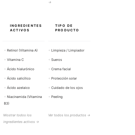
→
INGREDIENTES
TIPO DE
ACTIVOS
PRODUCTO
+
Retinol (Vitamina A)
+
Limpieza / Limpiador
+
Vitamina C
+
Sueros
+
Ácido hialurónico
+
Crema facial
+
Ácido salicílico
+
Protección solar
+
Ácido azelaico
+
Cuidado de los ojos
+
Niacinamida (Vitamina
+
Peeling
B3)
Mostrar todos los
Ver todos los productos →
ingredientes activos →