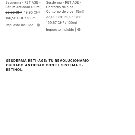
Sesderma - RETIAGE -
Sesderma - RETIAGE -
1
1
Sérum Antiedad (30ml)
Contorno de ojos
0
0
Contorno de ojos (15ml)
0
0
Precio
Precio de oferta
55,00 CHF
49,95 CHF
M
M
Precio
Precio de oferta
33,00 CHF
29,95 CHF
166,50 CHF
/
100ml
i
i
1
199,67 CHF
/
100ml
Impuesto incluido
|
🟢
l
l
6
1
Impuesto incluido
|
🟢
i
i
6
9
l
l
,
9
i
i
5
,
t
t
0
6
r
r
7
o
o
C
H
C
SESDERMA RETI-AGE: TU REVOLUCIONARIO 
F
H
CUIDADO ANTIEDAD CON EL SISTEMA 3-
p
F
RETINOL.
o
p
r
o
1
r
0
1
0
0
M
0
i
M
l
i
i
l
l
i
i
l
t
i
r
t
o
r