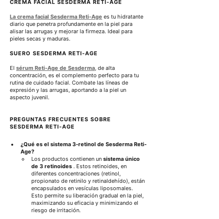
CREMA FACIAL SESDERMA RETI-AGE
La crema facial Sesderma Reti-Age
 es tu hidratante 
diario que penetra profundamente en la piel para 
alisar las arrugas y mejorar la firmeza. Ideal para 
pieles secas y maduras.
SUERO SESDERMA RETI-AGE
El 
sérum Reti-Age de Sesderma,
 de alta 
concentración, es el complemento perfecto para tu 
rutina de cuidado facial. Combate las líneas de 
expresión y las arrugas, aportando a la piel un 
aspecto juvenil.
PREGUNTAS FRECUENTES SOBRE 
SESDERMA RETI-AGE
¿Qué es el sistema 3-retinol de Sesderma Reti-
Age?
Los productos contienen un 
sistema único 
de 3 retinoides
 . Estos retinoides, en 
diferentes concentraciones (retinol, 
propionato de retinilo y retinaldehído), están 
encapsulados en vesículas liposomales. 
Esto permite su liberación gradual en la piel, 
maximizando su eficacia y minimizando el 
riesgo de irritación.