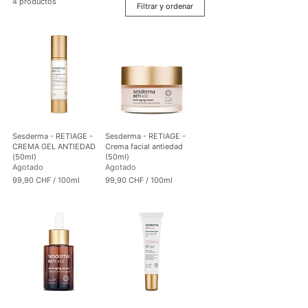
4 productos
Filtrar y ordenar
Sesderma - RETIAGE -
Sesderma - RETIAGE -
CREMA GEL ANTIEDAD
Crema facial antiedad
(50ml)
(50ml)
Agotado
Agotado
99,90 CHF
/
100ml
99,90 CHF
/
100ml
9
9
9
9
,
,
9
9
0
0
C
C
H
H
F
F
p
p
o
o
r
r