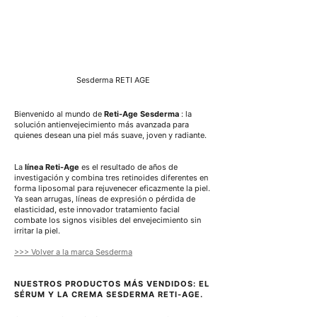
o
Sesderma RETI AGE
Bienvenido al mundo de 
Reti-Age Sesderma
 : la 
solución antienvejecimiento más avanzada para 
quienes desean una piel más suave, joven y radiante.
La 
línea Reti-Age
 es el resultado de años de 
investigación y combina tres retinoides diferentes en 
forma liposomal para rejuvenecer eficazmente la piel. 
Ya sean arrugas, líneas de expresión o pérdida de 
elasticidad, este innovador tratamiento facial 
combate los signos visibles del envejecimiento sin 
irritar la piel.
>>> Volver a la marca Sesderma
NUESTROS PRODUCTOS MÁS VENDIDOS: EL 
SÉRUM Y LA CREMA SESDERMA RETI-AGE.