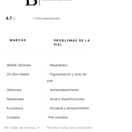
4.7
>1250 experiencias
/5
MARCAS
PROBLEMAS DE LA
PIEL
+
IMAGE Skincare
+
Resplandor
+
ZO Skin Health
+
Pigmentación y tono de
piel
+
Heliocare
+
Antienvejecimiento
+
Neoestrata
+
Acné e imperfecciones
+
Exuviancia
+
Rosácea y enrojecimiento
+
Cyspera
+
Piel sensible
Ver todas las marcas →
Mostrar todas las solicitudes