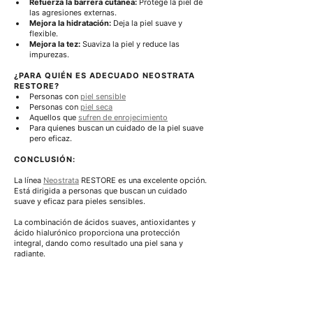
Refuerza la barrera cutánea:
 Protege la piel de 
las agresiones externas.
Mejora la hidratación:
 Deja la piel suave y 
flexible.
Mejora la tez:
 Suaviza la piel y reduce las 
impurezas.
¿PARA QUIÉN ES ADECUADO NEOSTRATA 
RESTORE?
Personas con 
piel sensible
Personas con 
piel seca
Aquellos que 
sufren de enrojecimiento
Para quienes buscan un cuidado de la piel suave 
pero eficaz.
CONCLUSIÓN:
La
 línea 
Neostrata
RESTORE es una excelente opción. 
Está dirigida a personas que buscan un cuidado 
suave y eficaz para pieles sensibles.
La combinación de ácidos suaves, antioxidantes y 
ácido hialurónico proporciona una protección 
integral, dando como resultado una piel sana y 
radiante.