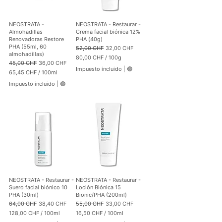
r
r
1
1
0
0
NEOSTRATA -
NEOSTRATA - Restaurar -
0
0
Almohadillas
Crema facial biónica 12%
G
M
Renovadoras Restore
PHA (40g)
r
i
PHA (55ml, 60
Precio
Precio de oferta
52,00 CHF
32,00 CHF
a
l
almohadillas)
80,00 CHF
/
100g
m
i
Precio
Precio de oferta
45,00 CHF
36,00 CHF
8
o
l
Impuesto incluido
|
🟢
65,45 CHF
/
100ml
0
s
i
6
,
t
Impuesto incluido
|
🟢
5
0
r
,
0
o
4
5
C
H
C
F
H
p
F
o
p
r
o
1
r
0
1
0
0
G
NEOSTRATA - Restaurar -
NEOSTRATA - Restaurar -
0
r
Suero facial biónico 10
Loción Biónica 15
M
a
PHA (30ml)
Bionic/PHA (200ml)
i
m
Precio
Precio de oferta
Precio
Precio de oferta
64,00 CHF
38,40 CHF
55,00 CHF
33,00 CHF
l
o
128,00 CHF
/
100ml
16,50 CHF
/
100ml
i
s
1
1
l