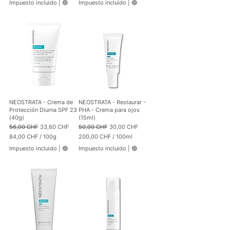
Impuesto incluido
|
🟢
Impuesto incluido
|
🟢
2
6
i
8
,
t
,
5
r
0
0
o
0
C
C
H
H
F
F
p
p
o
o
r
r
1
1
0
NEOSTRATA - Crema de
NEOSTRATA - Restaurar -
0
0
Protección Diurna SPF 23
PHA - Crema para ojos
0
M
(40g)
(15ml)
M
i
Precio
Precio de oferta
Precio
Precio de oferta
56,00 CHF
33,60 CHF
50,00 CHF
30,00 CHF
i
l
84,00 CHF
/
100g
200,00 CHF
/
100ml
l
i
8
2
i
l
Impuesto incluido
|
🟢
Impuesto incluido
|
🟢
4
0
l
i
,
0
i
t
0
,
t
r
0
0
r
o
0
o
C
H
C
F
H
p
F
o
p
r
o