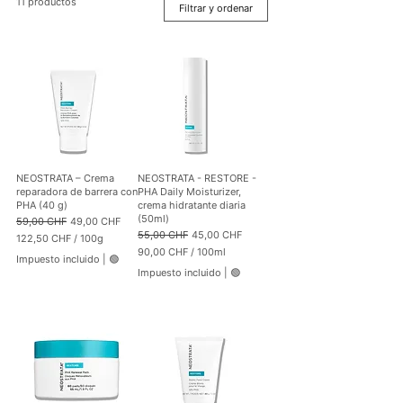
11 productos
Filtrar y ordenar
NEOSTRATA – Crema
NEOSTRATA - RESTORE -
reparadora de barrera con
PHA Daily Moisturizer,
PHA (40 g)
crema hidratante diaria
(50ml)
Precio
Precio de oferta
59,00 CHF
49,00 CHF
Precio
Precio de oferta
55,00 CHF
45,00 CHF
122,50 CHF
/
100g
1
90,00 CHF
/
100ml
Impuesto incluido
|
🟢
2
9
Impuesto incluido
|
🟢
2
0
,
,
5
0
0
0
C
C
H
H
F
F
p
p
o
o