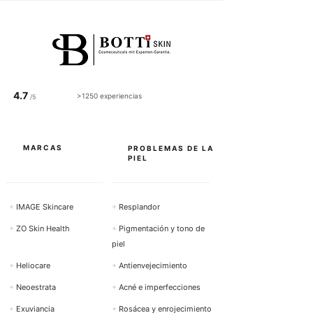
4.7
>1250 experiencias
/5
MARCAS
PROBLEMAS DE LA
PIEL
+
IMAGE Skincare
+
Resplandor
+
ZO Skin Health
+
Pigmentación y tono de
piel
+
Heliocare
+
Antienvejecimiento
+
Neoestrata
+
Acné e imperfecciones
+
Exuviancia
+
Rosácea y enrojecimiento