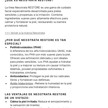
¿QUÉ ES NEOSTRATA RESTORE?
La línea Neostrata RESTORE es una gama de cuidado 
facial especialmente desarrollada para pieles 
sensibles y propensas a la irritación. Combina 
ingredientes suaves pero altamente efectivos para 
calmar y fortalecer la piel, restaurando su barrera 
protectora natural.
>>> Volver a la marca Neostrata
¿POR QUÉ NEOSTRATA RESTORE ES TAN 
ESPECIAL?
Polihidroxiácidos (PHA)
 :
A diferencia de los alfa hidroxiácidos (AHA), más 
conocidos, los PHA son más suaves para la piel. 
Ofrecen una exfoliación delicada y son ideales 
para pieles sensibles. Los PHA ayudan a hidratar 
la piel y a mejorar su textura sin causar irritación. 
Además, poseen propiedades exfoliantes e 
hidratantes similares.
Antioxidantes:
 Protegen la piel de los radicales 
libres y fortalecen sus defensas.
Ácido hialurónico
:
 Retiene la humedad en la piel 
y proporciona una hidratación intensiva.
LAS VENTAJAS DE NEOSTRATA RESTORE 
DE UN VISTAZO:
Calma la piel irritada:
 Reduce el enrojecimiento y 
la sensación de tirantez.