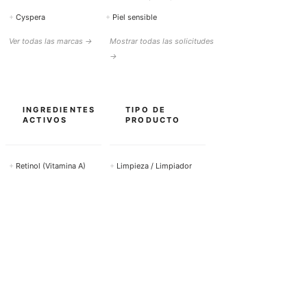
+
Cyspera
+
Piel sensible
Ver todas las marcas →
Mostrar todas las solicitudes
→
INGREDIENTES
TIPO DE
ACTIVOS
PRODUCTO
+
Retinol (Vitamina A)
+
Limpieza / Limpiador
+
Vitamina C
+
Sueros
+
Ácido hialurónico
+
Crema facial
+
Ácido salicílico
+
Protección solar
+
Ácido azelaico
+
Cuidado de los ojos
+
Niacinamida (Vitamina
+
Peeling
B3)