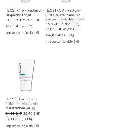
1
r
0
1
NEOSTRATA - Restaurar -
NEOSTRATA - Restore-
0
0
Limpiador Facial
Suero neutralizador de
G
0
enrojecimiento NeoStrata
Precio
Precio de oferta
34,00 CHF
25,50 CHF
r
M
- 6 BIONIC/ PHA (29 g)
12,75 CHF
/
100ml
a
i
Precio
Precio de oferta
72,00 CHF
43,20 CHF
1
m
l
Impuesto incluido
|
🟢
2
148,97 CHF
/
100g
o
i
,
1
s
l
Impuesto incluido
|
🟢
7
4
i
5
8
t
,
r
C
9
o
H
7
F
p
C
o
H
r
F
1
p
0
o
0
r
M
1
NEOSTRATA - Crema
i
0
facial ultra hidratante
l
0
restauradora (40 g)
i
G
Precio
Precio de oferta
54,00 CHF
32,40 CHF
l
r
81,00 CHF
/
100g
i
a
8
t
m
Impuesto incluido
|
🟢
1
r
o
,
o
s