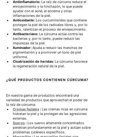
Antiinflamatorio:
 La raíz de cúrcuma reduce el 
enrojecimiento y la hinchazón, lo que puede 
ayudar con el acné, el eccema y otras 
inflamaciones de la piel.
Antioxidante:
 Los curcuminoides que contiene 
protegen la piel de los radicales libres y, por lo 
tanto, ralentizan el proceso de envejecimiento.
Antibacteriano:
 La cúrcuma actúa contra las 
bacterias y, por lo tanto, puede reducir las 
impurezas de la piel.
Iluminador:
 Ayuda a reducir las manchas de 
pigmentación y a promover un tono de piel 
uniforme.
Cicatrización de heridas:
 La cúrcuma favorece 
la regeneración natural de la piel.
¿QUÉ PRODUCTOS CONTIENEN CÚRCUMA?
En nuestra gama de productos encontrará una 
variedad de productos que aprovechan el poder de 
la raíz de cúrcuma:
Cremas faciales
:
 Las cremas ricas en cúrcuma 
hidratan la piel y la protegen de las agresiones 
externas.
Sueros
:
 Los sueros altamente concentrados 
penetran profundamente en la piel y actúan sobre 
problemas cutáneos específicos.
Mascarillas
:
 Las mascarillas faciales con 