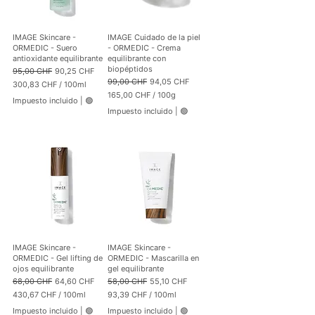
p
o
o
r
r
1
1
0
IMAGE Skincare -
IMAGE Cuidado de la piel
0
0
ORMEDIC - Suero
- ORMEDIC - Crema
0
M
antioxidante equilibrante
equilibrante con
G
i
biopéptidos
Precio
Precio de oferta
95,00 CHF
90,25 CHF
r
l
Precio
Precio de oferta
99,00 CHF
94,05 CHF
300,83 CHF
/
100ml
a
i
3
165,00 CHF
/
100g
m
l
Impuesto incluido
|
🟢
0
1
o
i
Impuesto incluido
|
🟢
0
6
s
t
,
5
r
8
,
o
3
0
0
C
H
C
F
H
p
F
o
p
r
o
1
r
0
1
IMAGE Skincare -
IMAGE Skincare -
0
0
ORMEDIC - Gel lifting de
ORMEDIC - Mascarilla en
M
0
ojos equilibrante
gel equilibrante
i
G
Precio
Precio de oferta
Precio
Precio de oferta
68,00 CHF
64,60 CHF
58,00 CHF
55,10 CHF
l
r
430,67 CHF
/
100ml
93,39 CHF
/
100ml
i
a
4
9
l
m
Impuesto incluido
|
🟢
Impuesto incluido
|
🟢