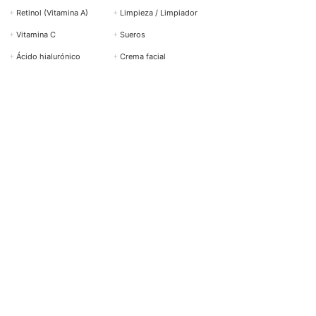
+
Retinol (Vitamina A)
+
Limpieza / Limpiador
+
Vitamina C
+
Sueros
+
Ácido hialurónico
+
Crema facial
+
Ácido salicílico
+
Protección solar
+
Ácido azelaico
+
Cuidado de los ojos
+
Niacinamida (Vitamina
+
Peeling
B3)
Mostrar todos los
Ver todos los productos →
ingredientes activos →
AYUDA Y CONTACTO
BOTTiSKIN Suiza
una empresa de Botti Group GmbH