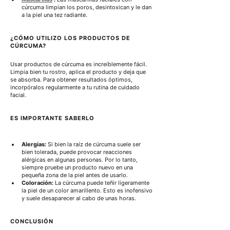
cúrcuma limpian los poros, desintoxican y le dan 
a la piel una tez radiante.
¿CÓMO UTILIZO LOS PRODUCTOS DE 
CÚRCUMA?
Usar productos de cúrcuma es increíblemente fácil. 
Limpia bien tu rostro, aplica el producto y deja que 
se absorba. Para obtener resultados óptimos, 
incorpóralos regularmente a tu rutina de cuidado 
facial.
ES IMPORTANTE SABERLO
Alergias:
 Si bien la raíz de cúrcuma suele ser 
bien tolerada, puede provocar reacciones 
alérgicas en algunas personas. Por lo tanto, 
siempre pruebe un producto nuevo en una 
pequeña zona de la piel antes de usarlo.
Coloración:
 La cúrcuma puede teñir ligeramente 
la piel de un color amarillento. Esto es inofensivo 
y suele desaparecer al cabo de unas horas.
CONCLUSIÓN