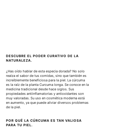
1
0
0
G
r
a
m
o
s
DESCUBRE EL PODER CURATIVO DE LA 
NATURALEZA.
¿Has oído hablar de esta especia dorada? No solo 
realza el sabor de tus comidas, sino que también es 
increíblemente beneficiosa para la piel. La cúrcuma 
es la raíz de la planta Curcuma longa. Se conoce en la 
medicina tradicional desde hace siglos. Sus 
propiedades antiinflamatorias y antioxidantes son 
muy valoradas. Su uso en cosmética moderna está 
en aumento, ya que puede aliviar diversos problemas 
de la piel.
POR QUÉ LA CÚRCUMA ES TAN VALIOSA 
PARA TU PIEL.