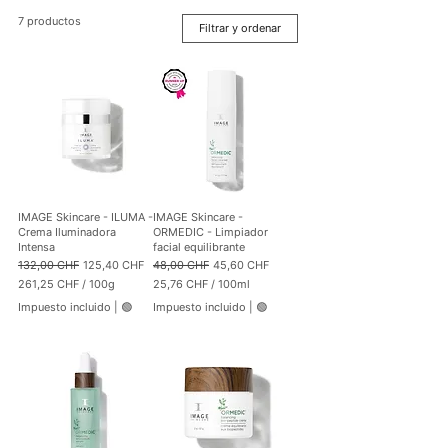
7 productos
Filtrar y ordenar
IMAGE Skincare - ILUMA -
IMAGE Skincare -
Crema Iluminadora
ORMEDIC - Limpiador
Intensa
facial equilibrante
Precio
Precio de oferta
Precio
Precio de oferta
132,00 CHF
125,40 CHF
48,00 CHF
45,60 CHF
261,25 CHF
/
100g
25,76 CHF
/
100ml
2
2
Impuesto incluido
|
🟢
Impuesto incluido
|
🟢
6
5
1
,
,
7
2
6
5
C
C
H
H
F
F
p