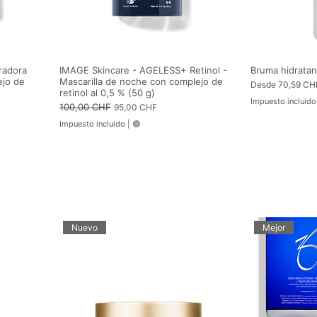
r
o
radora
IMAGE Skincare - AGELESS+ Retinol -
Bruma hidratan
ejo de
Mascarilla de noche con complejo de
Precio de oferta
Desde
70,59 CH
retinol al 0,5 % (50 g)
Impuesto incluido
Precio
100,00 CHF
Precio de oferta
95,00 CHF
Impuesto incluido
|
🟢
Nuevo
Mejor