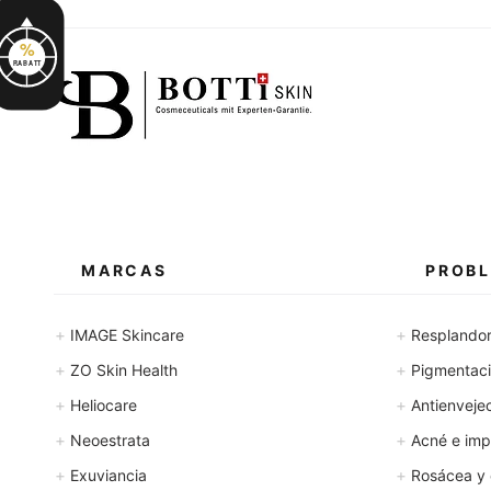
i
l
i
t
%
r
RABATT
o
MARCAS
PROBL
+
+
IMAGE Skincare
Resplando
+
+
ZO Skin Health
Pigmentació
+
+
Heliocare
Antienveje
+
+
Neoestrata
Acné e imp
+
+
Exuviancia
Rosácea y 