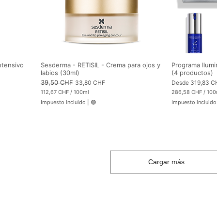
ntensivo
Sesderma - RETISIL - Crema para ojos y
Programa Ilumi
labios (30ml)
(4 productos)
Precio
39,50 CHF
Precio de oferta
Precio de oferta
33,80 CHF
Desde
319,83 C
112,67 CHF
/
100ml
286,58 CHF
/
100
1
2
Impuesto incluido
|
🟢
Impuesto incluido
1
8
2
6
,
,
6
5
7
8
C
C
H
H
F
F
p
Cargar más
p
o
o
r
r
1
1
0
0
0
0
M
M
i
i
l
l