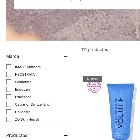
el ácido hialurónico se utiliza en sueros y cremas altame
adentro hacia afuera. Experimente la diferencia y descub
hialurónico para una apariencia radiante. ¡Haz tu pedido a
111 productos
Marca
IMAGE Skincare
NEOSTRATA
Nuevo
Sesderma
Endocare
Exuviance
Caviar of Switzerland
Heliocare
ZO Skin Health
Productos