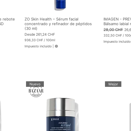
e rebote
ZO Skin Health – Sérum facial
IMAGEN - PRE
4D
concentrado y refinador de péptidos
Bálsamo labial 
(30 ml)
Precio
28,00 CHF
Prec
26,
Precio de oferta
Desde
261,24 CHF
332,50 CHF
/
100
3
936,33 CHF
/
100ml
Impuesto incluido
3
9
Impuesto incluido
|
🟢
2
3
,
6
5
,
0
3
3
C
H
C
F
H
p
F
o
p
Nuevo
Mejor
r
o
1
r
0
1
0
0
G
0
r
M
a
i
m
l
o
i
s
l
i
t