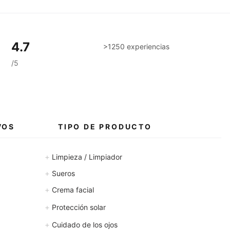
4.7
>1250 experiencias
/5
VOS
TIPO DE PRODUCTO
+
Limpieza / Limpiador
+
Sueros
+
Crema facial
+
Protección solar
+
Cuidado de los ojos