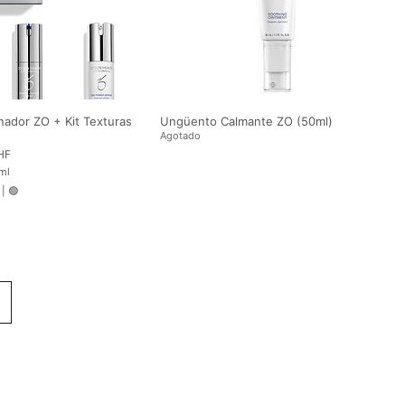
r
o
nador ZO + Kit Texturas
Ungüento Calmante ZO (50ml)
Agotado
HF
ml
|
🟢