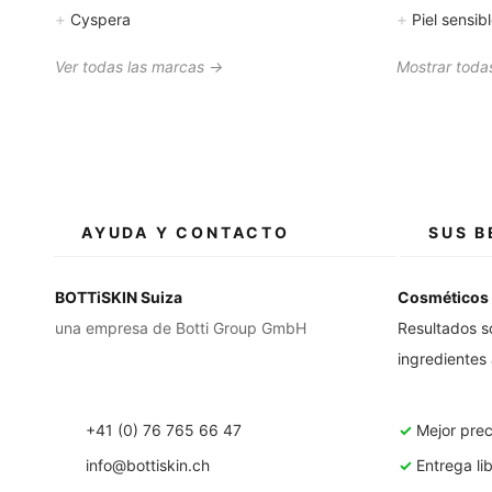
+
+
Cyspera
Piel sensib
Ver todas las marcas →
Mostrar todas
AYUDA Y CONTACTO
SUS B
BOTTiSKIN Suiza
Cosméticos 
una empresa de Botti Group GmbH
Resultados s
ingredientes
+41 (0) 76 765 66 47
✓
Mejor prec
info@bottiskin.ch
✓
Entrega li