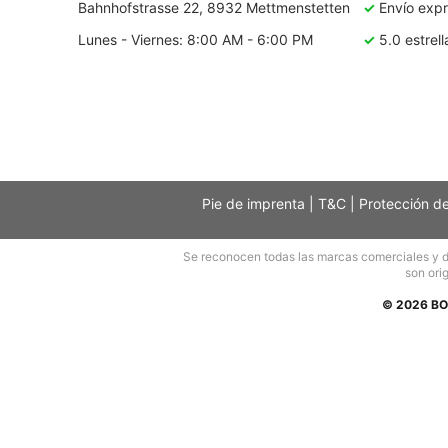
Bahnhofstrasse 22, 8932 Mettmenstetten
✓
Envío expré
Lunes - Viernes: 8:00 AM - 6:00 PM
✓
5.0 estrell
Pie de imprenta
|
T&C
|
Protección d
Se reconocen todas las marcas comerciales y der
son orig
© 2026 BO