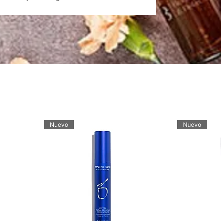
nte concentrados para regenerar la piel desde
ra los diversos productos con ácido
hora y mima tu piel!
Nuevo
Nuevo