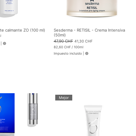
te calmante ZO (100 ml)
Sesderma - RETISIL - Crema Intensiva
(50ml)
F
Precio
47,90 CHF
Precio de oferta
41,30 CHF
|
🟢
82,60 CHF
/
100ml
8
Impuesto incluido
|
🟢
2
,
6
0
C
H
F
p
o
r
Mejor
1
0
0
M
i
l
i
l
i
t