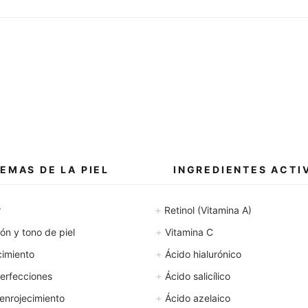
i
i
l
l
i
i
t
t
r
r
o
o
EMAS DE LA PIEL
INGREDIENTES ACTI
+
r
Retinol (Vitamina A)
+
n y tono de piel
Vitamina C
+
cimiento
Ácido hialurónico
+
erfecciones
Ácido salicílico
+
enrojecimiento
Ácido azelaico