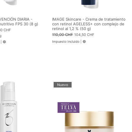
VENCIÓN DIARIA -
IMAGE Skincare - Crema de tratamiento
nutritivo FPS 30 (8 g)
con retinol AGELESS+ con complejo de
retinol al 1,2 % (50 g)
io de oferta
60 CHF
Precio
110,00 CHF
Precio de oferta
104,50 CHF
g
Impuesto incluido
|
🟢
|
🟢
Nuevo