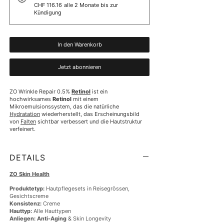
CHF 116.16
alle 2 Monate bis zur
Kündigung
In den Warenkorb
Jetzt abonnieren
ZO Wrinkle Repair 0.5% 
Retinol
 ist ein 
hochwirksames 
Retinol
 mit einem 
Mikroemulsionssystem, das die natürliche 
Hydratation
 wiederherstellt, das Erscheinungsbild 
von 
Falten
 sichtbar verbessert und die Hautstruktur 
verfeinert.
DETAILS
ZO Skin Health
Produktetyp:
Hautpflegesets in Reisegrössen,
Gesichtscreme
Konsistenz:
Creme
Hauttyp:
Alle Hauttypen
Anliegen:
Anti-Aging
& Skin Longevity