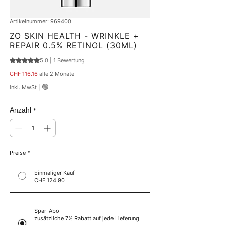
Artikelnummer: 969400
ZO SKIN HEALTH - WRINKLE +
REPAIR 0.5% RETINOL (30ML)
5.0 | 1 Bewertung
Das Rating beträgt 5.0 von fünf Sternen, basierend auf 1 Bewertung.
Preis
CHF 116.16
alle 2 Monate
🟢
inkl. MwSt
|
Anzahl
*
Preise
*
Einmaliger Kauf
CHF 124.90
Spar-Abo
zusätzliche 7% Rabatt auf jede Lieferung