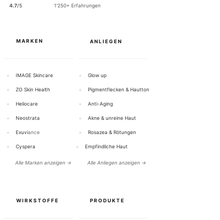
0
4.7
/5
1'250+ Erfahrungen
G
r
a
m
m
MARKEN
ANLIEGEN
+
IMAGE Skincare
+
Glow up
+
ZO Skin Health
+
Pigmentflecken & Hautton
+
Heliocare
+
Anti-Aging
+
Neostrata
+
Akne & unreine Haut
+
Exuvi
ance
+
Rosazea & Rötungen
+
Cyspera
+
Empfindliche Haut
Alle Marken anzeigen →
Alle Anliegen anzeigen →
WIRKSTOFFE
PRODUKTE