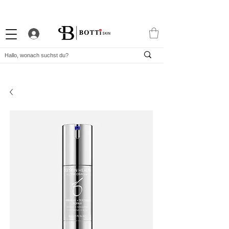
10% WILLKOMMENS-RABATT
STARKES TREUEPROGRAMM
EXKLUSIVE APP