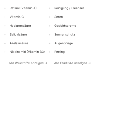
+
Retinol (Vitamin A)
+
Reinigung / Cleanser
+
Vitamin C
+
Seren
+
Hyaluronsäure
+
Gesichtscreme
+
Salicylsäure
+
Sonnenschutz
+
Azelainsäure
+
Augenpflege
+
Niacinamid (Vitamin B3)
+
Peeling
Alle Wirkstoffe anzeigen →
Alle Produkte anzeigen →
HILFE & KONTAKT
BOTTiSKIN Schweiz
ein Unternehmen der Botti Group GmbH
+41 (0) 76 765 66 47
info@bottiskin.ch