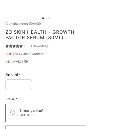
Artikelnummer: 904400
ZO SKIN HEALTH - GROWTH
FACTOR SERUM (30ML)
5.0 | 1 Bewertung
Das Rating beträgt 5.0 von fünf Sternen, basierend auf 1 Bewertung.
Preis
CHF 178.47
alle 2 Monate
🟢
inkl. MwSt
|
Anzahl
*
Preise
*
Einmaliger Kauf
CHF 191.90