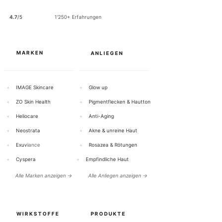
0
0
4.7
/5
1'250+ Erfahrungen
G
r
a
m
m
MARKEN
ANLIEGEN
+
IMAGE Skincare
+
Glow up
+
ZO Skin Health
+
Pigmentflecken & Hautton
+
Heliocare
+
Anti-Aging
+
Neostrata
+
Akne & unreine Haut
+
Exuvi
ance
+
Rosazea & Rötungen
+
Cyspera
+
Empfindliche Haut
Alle Marken anzeigen →
Alle Anliegen anzeigen →
WIRKSTOFFE
PRODUKTE