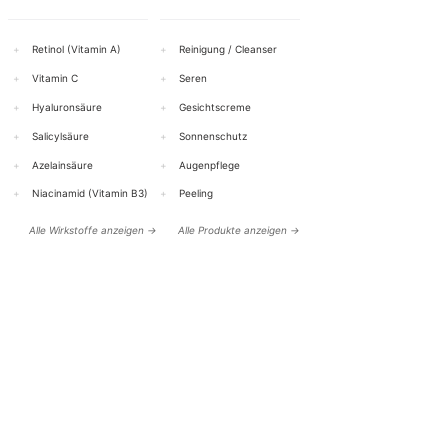
+
Retinol (Vitamin A)
+
Reinigung / Cleanser
+
Vitamin C
+
Seren
+
Hyaluronsäure
+
Gesichtscreme
+
Salicylsäure
+
Sonnenschutz
+
Azelainsäure
+
Augenpflege
+
Niacinamid (Vitamin B3)
+
Peeling
Alle Wirkstoffe anzeigen →
Alle Produkte anzeigen →
HILFE & KONTAKT
BOTTiSKIN Schweiz
ein Unternehmen der Botti Group GmbH
+41 (0) 76 765 66 47