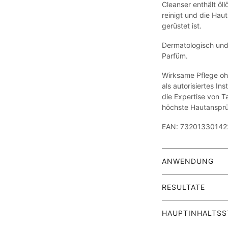
Cleanser enthält öll
reinigt und die Haut
gerüstet ist.
Dermatologisch und a
Parfüm.
Wirksame Pflege o
als autorisiertes Ins
die Expertise von T
höchste Hautansprüc
EAN: 73201330142
ANWENDUNG
Mit den Fingerspitz
RESULTATE
Brust, Rücken und a
der Reinigung und 
Dieser seifenfreie, 
anwenden, je nach V
HAUPTINHALTSS
klare und sichtbare 
neigende Haut: