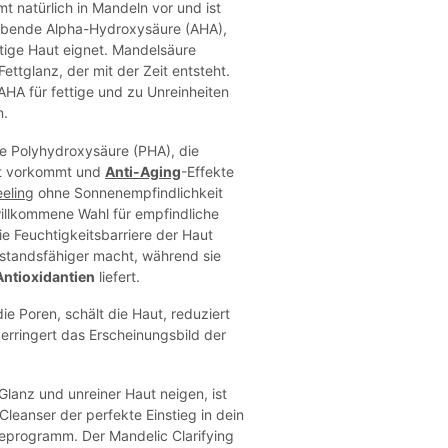
 natürlich in Mandeln vor und ist
tliebende Alpha-Hydroxysäure (AHA),
ettige Haut eignet. Mandelsäure
ettglanz, der mit der Zeit entsteht.
 AHA für fettige und zu Unreinheiten
n.
ne Polyhydroxysäure (PHA), die
aut vorkommt und
Anti-Aging
-Effekte
eling
ohne Sonnenempfindlichkeit
 willkommene Wahl für empfindliche
ie Feuchtigkeitsbarriere der Haut
rstandsfähiger macht, während sie
Antioxidantien
liefert.
die Poren, schält die Haut, reduziert
erringert das Erscheinungsbild der
lanz und unreiner Haut neigen, ist
Cleanser der perfekte Einstieg in dein
geprogramm. Der Mandelic Clarifying