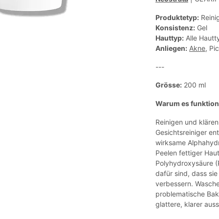
Produktetyp:
Reini
Konsistenz:
Gel
Hauttyp:
Alle Hautt
Anliegen:
Akne
, Pi
---
Grösse:
200 ml
Warum es funktion
Reinigen und klären
Gesichtsreiniger en
wirksame Alphahydr
Peelen fettiger Hau
Polyhydroxysäure 
dafür sind, dass sie
verbessern. Wasche
problematische Bakt
glattere, klarer au