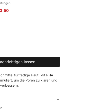
gt 5.0 von fünf Sternen, basierend auf 2 Bewertungen.
ertungen
rdpreis
Sale-Preis
3.50
achrichtigen lassen
hmittel für fettige Haut. Mit PHA 
ormuliert, um die Poren zu klären und 
 verbessern.
FY