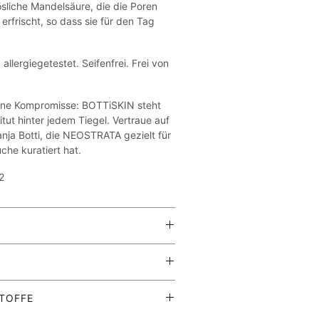
ösliche Mandelsäure, die die Poren
 erfrischt, so dass sie für den Tag
llergiegetestet. Seifenfrei. Frei von
hne Kompromisse: BOTTiSKIN steht
titut hinter jedem Tiegel. Vertraue auf
anja Botti, die NEOSTRATA gezielt für
he kuratiert hat.
2
en oder einem Wattepad auf Gesicht,
ndere fettige Stellen auftragen. Nach
bei Bedarf den ganzen Tag über
schäumende Gesichtsreiniger liefert
erträglichkeit.
TOFFE
Ergebnisse für ölige, zu Unreinheiten