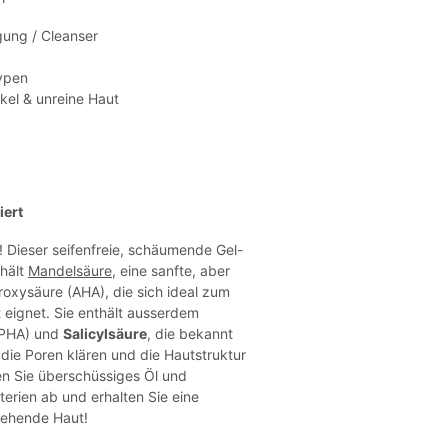
gung / Cleanser
ypen
ckel & unreine Haut
iert
! Dieser seifenfreie, schäumende Gel-
thält
Mandelsäure
, eine sanfte, aber
oxysäure (AHA), die sich ideal zum
t eignet. Sie enthält ausserdem
(PHA) und
Salicylsäure
, die bekannt
 die Poren klären und die Hautstruktur
n Sie überschüssiges Öl und
erien ab und erhalten Sie eine
ssehende Haut!