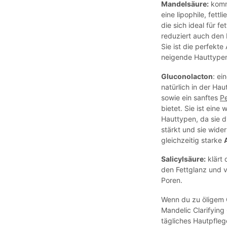
Mandelsäure:
kommt
eine lipophile, fet
die sich ideal für f
reduziert auch den F
Sie ist die perfekte
neigende Hauttype
Gluconolacton
: ei
natürlich in der H
sowie ein sanftes
Pe
bietet. Sie ist eine
Hauttypen, da sie d
stärkt und sie wide
gleichzeitig starke
Salicylsäure
:
klärt 
den Fettglanz und v
Poren.
Wenn du zu öligem G
Mandelic Clarifying 
tägliches Hautpfle