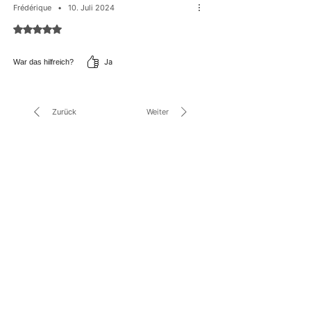
Frédérique
•
10. Juli 2024
Mit 5 von 5 Sternen bewertet.
Ja
War das hilfreich?
Zurück
Weiter