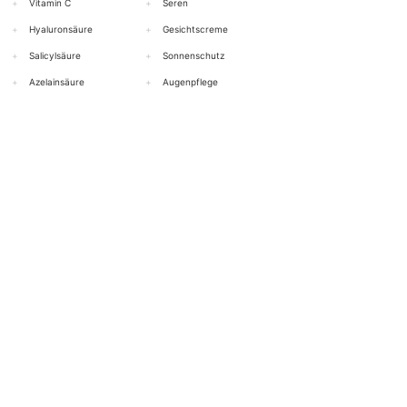
+
Vitamin C
+
Seren
+
Hyaluronsäure
+
Gesichtscreme
+
Salicylsäure
+
Sonnenschutz
+
Azelainsäure
+
Augenpflege
+
Niacinamid (Vitamin B3)
+
Peeling
Alle Wirkstoffe anzeigen →
Alle Produkte anzeigen →
HILFE & KONTAKT
BOTTiSKIN Schweiz
ein Unternehmen der Botti Group GmbH
+41 (0) 76 765 66 47
info@bottiskin.ch
Bahnhofstrasse 22, 8932 Mettmenstetten
Mo - Fr:
08.00 - 18.00
Uhr