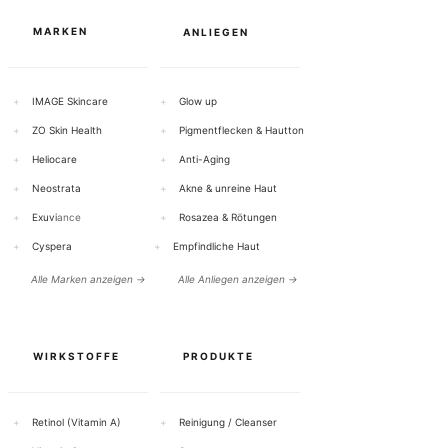
m
m
MARKEN
ANLIEGEN
+
IMAGE Skincare
+
Glow up
+
ZO Skin Health
+
Pigmentflecken & Hautton
+
Heliocare
+
Anti-Aging
+
Neostrata
+
Akne & unreine Haut
+
Exuvi
ance
+
Rosazea & Rötungen
+
Cyspera
+
Empfindliche Haut
Alle Marken anzeigen →
Alle Anliegen anzeigen →
WIRKSTOFFE
PRODUKTE
+
Retinol (Vitamin A)
+
Reinigung / Cleanser