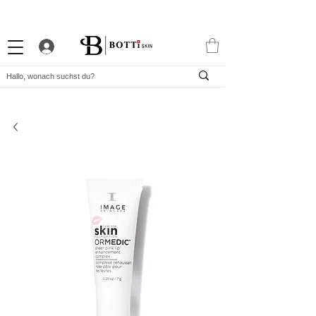
10% WILLKOMMENS-RABATT
STARKES TREUEPROGRAMM
EXKLUSIVE APP