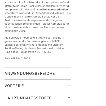
von zartem Rosé polstert die Lippen optisch auf und
glättet feine Linien. Dank eines speziellen Polypeptid-
Komplexes wird die natürliche
Kollagenproduktion
unterstützt, während Bio-Avocadoöl und Vitamin E die
Lippen intensiv nähren. Ob als Schutz vor dem
Austrocknen oder als regenerierende Pflege nach
kosmetischen Behandlungen – dieser Komplex sorgt
für ein unwiderstehlich weiches Finish und einen
natürlichen Glanz.
Als Schweizer Kosmetikinstitut weiss Tanja Botti
genau, warum die Formulierungen von IMAGE
Skincare so effektiv sind. Entdecke mit unserem
Routine-Finder, ob dieses Produkt ideal zu deiner
Haut passt – kuratiert von BOTTiSKIN.
EAN: 819984015005
ANWENDUNGSBEREICHE
Der BOTTiSKIN Experten-Tipp:
VORTEILE
Dieses Produkt ist der perfekte Begleiter für den
Alltag, da es Pflege und eine dezente Farbe
Sofortige
Hydratation
:
Lindert Trockenheit und
kombiniert.
Spannungsgefühle auf der Stelle.
HAUPTINHALTSSTOFFE
Trage eine kleine Menge des Komplexes direkt auf
Optisches Aufpolstern:
Der Polypeptid-Komplex
die Lippen auf.
Deine klinische Wirkstoff-Matrix: