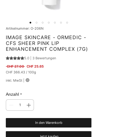
Artikelnummer: O-206N
IMAGE SKINCARE - ORMEDIC -
CFS SHEER PINK LIP
ENHANCEMENT COMPLEX (7G)
5.0 | 3 Bewertungen
Das Rating beträgt 5.0 von fünf Sternen, basierend auf 3 Bewertungen.
Standardpreis
Sale-Preis
 CHF 27.00 
CHF 25.65
CHF 366.43
/
100g
CHF 366.43
🟢
inkl. MwSt
|
pro
100
Gramm
Anzahl
*
In den Warenkorb
Jetzt kaufen