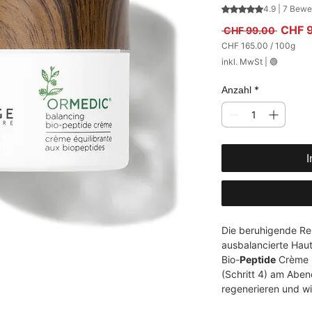
Das Rating beträ
4.9 | 7 Bew
Standa
CHF 
 CHF 99.00 
CHF 165.00
/
100g
CHF 165.00
inkl. MwSt
|
🟢
pro
100
Gramm
*
Anzahl
I
Die beruhigende Rep
ausbalancierte Hau
Bio-
Peptide
 Crème i
(Schritt 4) am Aben
regenerieren und wi