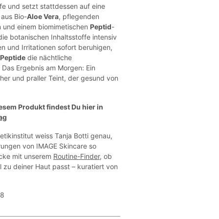
ffe und setzt stattdessen auf eine
 aus Bio-
Aloe Vera
, pflegenden
n und einem biomimetischen
Peptid
-
e botanischen Inhaltsstoffe intensiv
n und Irritationen sofort beruhigen,
Peptide
die nächtliche
 Das Ergebnis am Morgen: Ein
cher und praller Teint, der gesund von
esem Produkt findest Du hier in
ag
tikinstitut weiss Tanja Botti genau,
rungen von IMAGE Skincare so
ecke mit unserem
Routine-Finder
, ob
l zu deiner Haut passt – kuratiert von
78