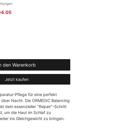
gt 4.9 von fünf Sternen, basierend auf 7 Bewertungen.
ertungen
rdpreis
Sale-Preis
94.05
n den Warenkorb
Jetzt kaufen
aratur-Pflege für eine perfekt 
t über Nacht. Die ORMEDIC Balancing 
st dein essenzieller "Repair"-Schritt 
d, um die Haut im Schlaf zu 
eder ins Gleichgewicht zu bringen.