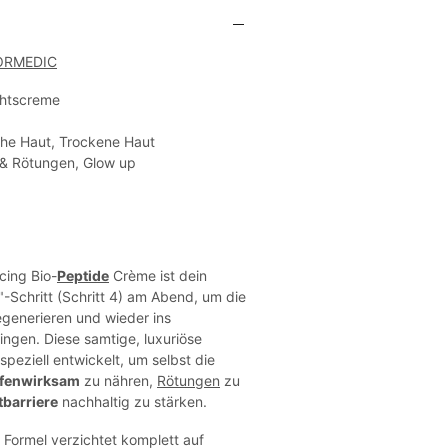
ORMEDIC
htscreme
he Haut, Trockene Haut
& Rötungen, Glow up
ing Bio-
Peptide
Crème ist dein
"-Schritt (Schritt 4) am Abend, um die
egenerieren und wieder ins
ingen. Diese samtige, luxuriöse
eziell entwickelt, um selbst die
efenwirksam
zu nähren,
Rötungen
zu
barriere
nachhaltig zu stärken.
e Formel verzichtet komplett auf