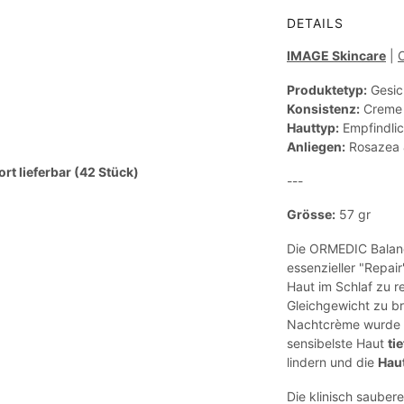
DETAILS
IMAGE Skincare
|
Produktetyp:
Gesic
Konsistenz:
Creme
Hauttyp:
Empfindlic
Anliegen:
Rosazea 
ort lieferbar (42 Stück)
---
Grösse:
57 gr
Die ORMEDIC Balanc
essenzieller "Repair
Haut im Schlaf zu r
Gleichgewicht zu br
Nachtcrème wurde sp
sensibelste Haut
ti
lindern und die
Haut
Die klinisch sauber