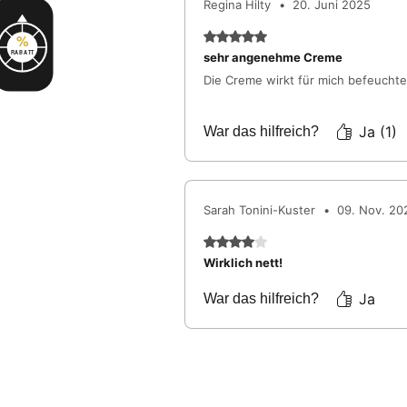
Regina Hilty
•
20. Juni 2025
Mit 5 von 5 Sternen bewertet
%
RABATT
sehr angenehme Creme
Die Creme wirkt für mich befeuchte
Ja (1)
War das hilfreich?
Sarah Tonini-Kuster
•
09. Nov. 20
Mit 4 von 5 Sternen bewertet
Wirklich nett!
Ja
War das hilfreich?