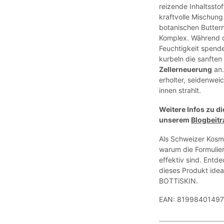
reizende Inhaltssto
kraftvolle Mischung
botanischen Butter
Komplex. Während di
Feuchtigkeit spende
kurbeln die sanften
Zellerneuerung
an.
erholter, seidenwei
innen strahlt.
Weitere Infos zu di
unserem
Blogbeitr
Als Schweizer Kosme
warum die Formulie
effektiv sind. Entd
dieses Produkt idea
BOTTiSKIN.
EAN: 8199840149