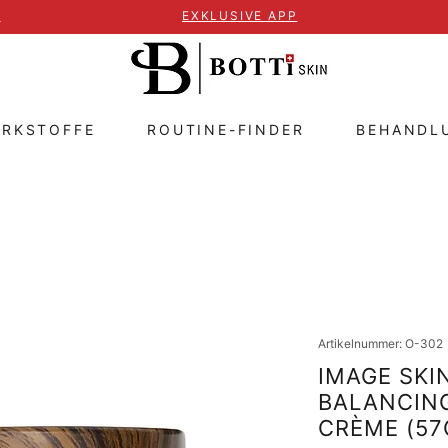
T
EXKLUSIVE APP
IRKSTOFFE
ROUTINE-FINDER
BEHANDL
Artikelnummer: O-302
IMAGE SKI
BALANCING
CRÈME (57