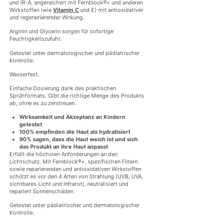
und IR-A, angereichert mit Fernblock®+ und anderen
Wirkstoffen (wie
Vitamin C
und E) mit antioxidativer
und regenerierender Wirkung.
Arginin und Glycerin sorgen für sofortige
Feuchtigkeitszufuhr.
Getestet unter dermatologischer und pädiatrischer
Kontrolle.
Wasserfest.
Einfache Dosierung dank des praktischen
Sprühformats. Gibt die richtige Menge des Produkts
ab, ohne es zu zerstreuen.
Wirksamkeit und Akzeptanz an Kindern
getestet
100% empfinden die Haut als hydratisiert
90% sagen, dass die Haut weich ist und sich
das Produkt an ihre Haut anpasst
Erfüllt die höchsten Anforderungen an den
Lichtschutz. Mit Fernblock®+, spezifischen Filtern
sowie reparierenden und antioxidativen Wirkstoffen
schützt es vor den 4 Arten von Strahlung (UVB, UVA,
sichtbares Licht und Infrarot), neutralisiert und
repariert Sonnenschäden.
Getestet unter pädiatrischer und dermatologischer
Kontrolle.