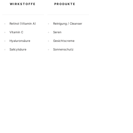
WIRKSTOFFE
PRODUKTE
+
Retinol (Vitamin A)
+
Reinigung / Cleanser
+
Vitamin C
+
Seren
+
Hyaluronsäure
+
Gesichtscreme
+
Salicylsäure
+
Sonnenschutz
+
Azelainsäure
+
Augenpflege
+
Niacinamid (Vitamin B3)
+
Peeling
Alle Wirkstoffe anzeigen →
Alle Produkte anzeigen →
HILFE & KONTAKT
BOTTiSKIN Schweiz
ein Unternehmen der Botti Group GmbH
+41 (0) 76 765 66 47