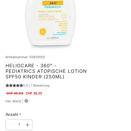
Artikelnummer: 50810055
HELIOCARE - 360° -
PEDIATRICS ATOPISCHE LOTION
SPF50 KINDER (250ML)
5.0 | 1 Bewertung
Das Rating beträgt 5.0 von fünf Sternen, basierend auf 1 Bewertung.
Standardpreis
Sale-Preis
 CHF 45.00 
CHF 38.25
🟢
inkl. MwSt
|
Anzahl
*