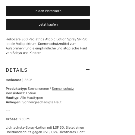
In den Warenkorb
Jetzt kaufen
Heliocare
 360 Pediatrics Atopic Lotion Spray SPF50 
ist ein Vollspektrum-Sonnenschutzmittel zum 
Aufsprühen für die empfindliche und atopische Haut 
von Babys und Kindern
DETAILS
Heliocare
| 360°
Produktetyp:
Sonnencreme /
Sonnenschutz
Konsistenz:
Lotion
Hauttyp:
Alle Hauttypen
Anliegen:
Sonnengeschädigte Haut
---
Grösse:
250 ml
Lichtschutz-Spray-Lotion mit LSF 50. Bietet einen
Breitbandschutz gegen UVB, UVA, sichtbares Licht