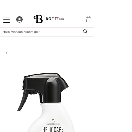
10% WILLKOMMENS-RABATT
STARKES TREUEPROGRAMM
EXKLUSIVE APP