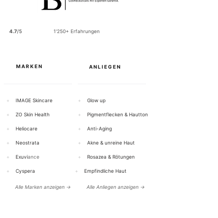
o
1
0
0
4.7
/5
1'250+ Erfahrungen
G
r
a
m
m
MARKEN
ANLIEGEN
+
IMAGE Skincare
+
Glow up
+
ZO Skin Health
+
Pigmentflecken & Hautton
+
Heliocare
+
Anti-Aging
+
Neostrata
+
Akne & unreine Haut
+
Exuvi
ance
+
Rosazea & Rötungen
+
Cyspera
+
Empfindliche Haut
Alle Marken anzeigen →
Alle Anliegen anzeigen →