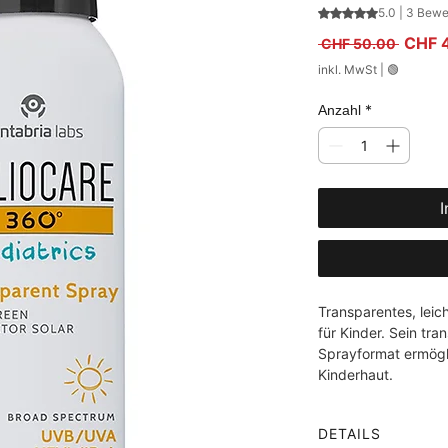
Das Rating beträ
5.0 | 3 Bew
Standa
CHF 
 CHF 50.00 
inkl. MwSt
|
🟢
*
Anzahl
I
Transparentes, leic
für Kinder. Sein tran
Sprayformat ermögli
Kinderhaut.
DETAILS