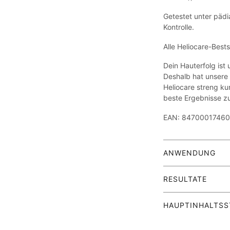
Getestet unter pädi
Kontrolle.
Alle Heliocare-Best
Dein Hauterfolg ist
Deshalb hat unsere 
Heliocare streng kur
beste Ergebnisse zu
EAN: 8470001746
ANWENDUNG
Vor Gebrauch schütt
RESULTATE
grosszügig und gle
auftragen, besonde
Breitspektrumsc
übermässigem Schw
HAUPTINHALTSS
und im Infrarotb
Reparaturaktivi
Äusserliche Anwend
Optimale und sta
Antioxidationsmit