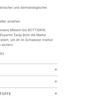
atrischer und dermatologischer
seller ansehen
 unsere Mission bei BOTTiSKIN.
Expertin Tanja Botti die Marke
atiert, um dir im Schweizer Institut
 sichern.
092
eln. Vor der Sonnenexposition
ichmässig auftragen. Häufig neu
rs nach längerem Baden oder
hutz (SPF50+, PA++++, im sichtbaren
itzen.
TOFFE
ereich)
tät bei Sonnenschäden
ung. Nicht in das Gesicht sprühen.
bile Kombination von
tel