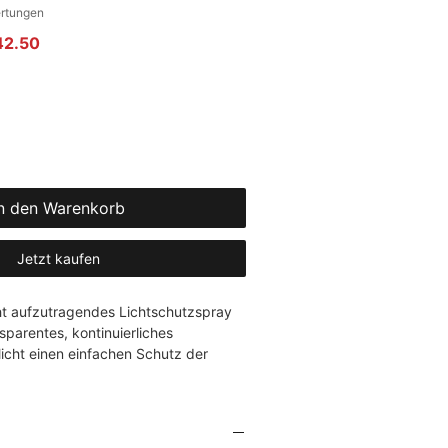
gt 5.0 von fünf Sternen, basierend auf 3 Bewertungen.
ertungen
rdpreis
Sale-Preis
42.50
n den Warenkorb
Jetzt kaufen
ht aufzutragendes Lichtschutzspray 
sparentes, kontinuierliches 
cht einen einfachen Schutz der 