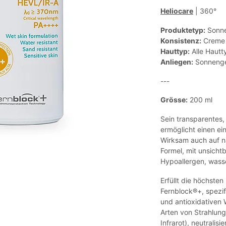
Heliocare
| 360°
Produktetyp:
Sonn
Konsistenz:
Creme
Hauttyp:
Alle Hautt
Anliegen:
Sonnenge
---
Grösse:
200 ml
Sein transparentes,
ermöglicht einen ei
Wirksam auch auf n
Formel, mit unsicht
Hypoallergen, wass
Erfüllt die höchsten
Fernblock®+, spezif
und antioxidativen 
Arten von Strahlung
Infrarot), neutralis