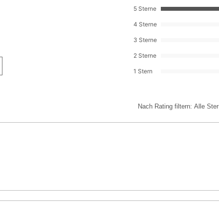
Direkten Kontakt m
Sonnenschutzmit
5 Sterne
Nasse Haut, wir
vermeiden. Längere
Fernblock®+
Transparentes D
intensivsten Stunde
4 Sterne
Glykosylase
Wasserfest
und Sonnenbrille, u
Physavie
3 Sterne
Sandbeständig
Kinder nicht direkt
OTZ 10
Hypoallergen
unter Druck: Kann b
2 Sterne
Getestet unter pä
schützen. Nicht Te
1 Stern
Getestet unter d
aussetzen. Nicht d
nicht nach Gebrauc
eine andere Zündque
Oberflächen, Funke
Nach Rating filtern:
Alle Ste
anderen Zündquelle 
Ausserhalb der Rei
HOCHENTZÜNDLICH
wenn das Sicherheit
.