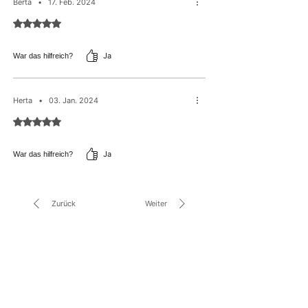
Berta
•
17. Feb. 2024
Mit 5 von 5 Sternen bewertet.
Ja
War das hilfreich?
Herta
•
03. Jan. 2024
Mit 5 von 5 Sternen bewertet.
Ja
War das hilfreich?
Zurück
Weiter