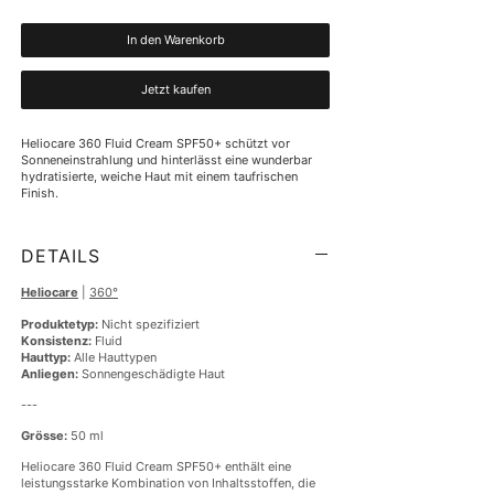
In den Warenkorb
Jetzt kaufen
Heliocare 360 Fluid Cream SPF50+ schützt vor 
Sonneneinstrahlung und hinterlässt eine wunderbar 
hydratisierte, weiche Haut mit einem taufrischen 
Finish.
DETAILS
Heliocare
|
360°
Produktetyp:
Nicht spezifiziert
Konsistenz:
Fluid
Hauttyp:
Alle Hauttypen
Anliegen:
Sonnengeschädigte Haut
---
Grösse:
50 ml
Heliocare 360 Fluid Cream SPF50+ enthält eine
leistungsstarke Kombination von Inhaltsstoffen, die