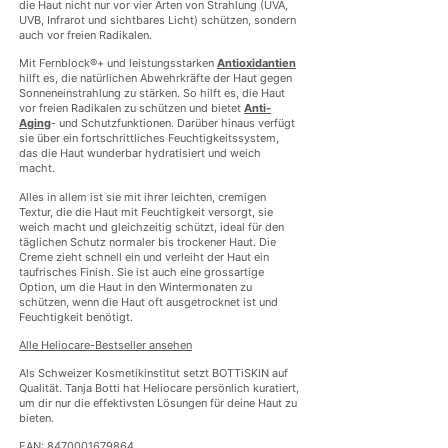
die Haut nicht nur vor vier Arten von Strahlung (UVA,
UVB, Infrarot und sichtbares Licht) schützen, sondern
auch vor freien Radikalen.
Mit Fernblock®+ und leistungsstarken
Antioxidantien
hilft es, die natürlichen Abwehrkräfte der Haut gegen
Sonneneinstrahlung zu stärken. So hilft es, die Haut
vor freien Radikalen zu schützen und bietet
Anti-
Aging
- und Schutzfunktionen. Darüber hinaus verfügt
sie über ein fortschrittliches Feuchtigkeitssystem,
das die Haut wunderbar hydratisiert und weich
macht.
Alles in allem ist sie mit ihrer leichten, cremigen
Textur, die die Haut mit Feuchtigkeit versorgt, sie
weich macht und gleichzeitig schützt, ideal für den
täglichen Schutz normaler bis trockener Haut. Die
Creme zieht schnell ein und verleiht der Haut ein
taufrisches Finish. Sie ist auch eine grossartige
Option, um die Haut in den Wintermonaten zu
schützen, wenn die Haut oft ausgetrocknet ist und
Feuchtigkeit benötigt.
Alle Heliocare-Bestseller ansehen
Als Schweizer Kosmetikinstitut setzt BOTTiSKIN auf
Qualität. Tanja Botti hat Heliocare persönlich kuratiert,
um dir nur die effektivsten Lösungen für deine Haut zu
bieten.
EAN: 8470001679864