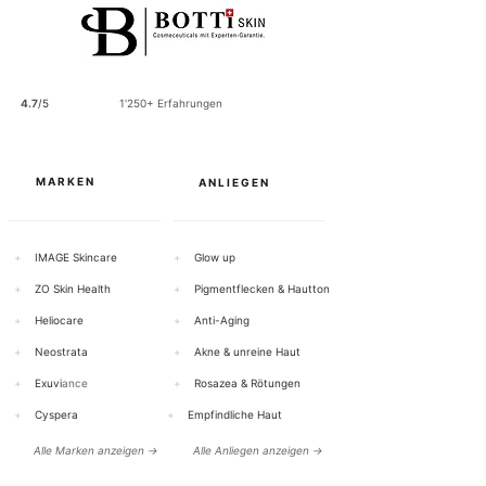
p
r
o
1
0
0
4.7
/5
1'250+ Erfahrungen
G
r
a
m
m
MARKEN
ANLIEGEN
+
IMAGE Skincare
+
Glow up
+
ZO Skin Health
+
Pigmentflecken & Hautton
+
Heliocare
+
Anti-Aging
+
Neostrata
+
Akne & unreine Haut
+
Exuvi
ance
+
Rosazea & Rötungen
+
Cyspera
+
Empfindliche Haut
Alle Marken anzeigen →
Alle Anliegen anzeigen →