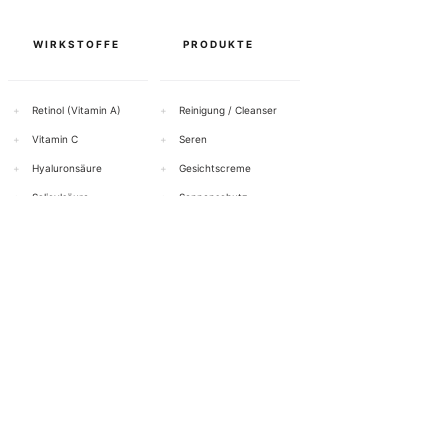
WIRKSTOFFE
PRODUKTE
+
Retinol (Vitamin A)
+
Reinigung / Cleanser
+
Vitamin C
+
Seren
+
Hyaluronsäure
+
Gesichtscreme
+
Salicylsäure
+
Sonnenschutz
+
Azelainsäure
+
Augenpflege
+
Niacinamid (Vitamin B3)
+
Peeling
Alle Wirkstoffe anzeigen →
Alle Produkte anzeigen →
HILFE & KONTAKT
BOTTiSKIN Schweiz
ein Unternehmen der Botti Group GmbH