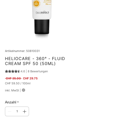
Artikelnummer: 50810031
HELIOCARE - 360° - FLUID
CREAM SPF 50 (50ML)
4.6 | 8 Bewertungen
Das Rating beträgt 4.6 von fünf Sternen, basierend auf 8 Bewertungen.
Standardpreis
Sale-Preis
 CHF 35.00 
CHF 29.75
CHF 59.50
/
100ml
CHF 59.50
🟢
inkl. MwSt
|
pro
100
Milliliter
Anzahl
*