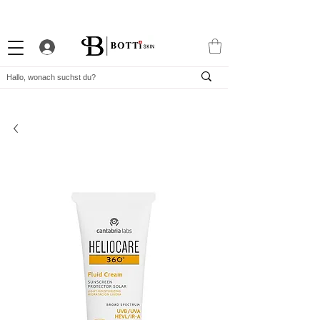
10% WILLKOMMENS-RABATT
STARKES TREUEPROGRAMM
EXKLUSIVE APP