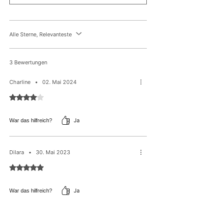
Einnahme von Aknemedikamenten ist die Anwendung
Ungleichmässige Textur
zu vermeiden. Unter 30°C lagern.
Alle Sterne, Relevanteste
3 Bewertungen
Charline
•
02. Mai 2024
Mit 4 von 5 Sternen bewertet.
Ja
War das hilfreich?
Dilara
•
30. Mai 2023
Mit 5 von 5 Sternen bewertet.
Ja
War das hilfreich?