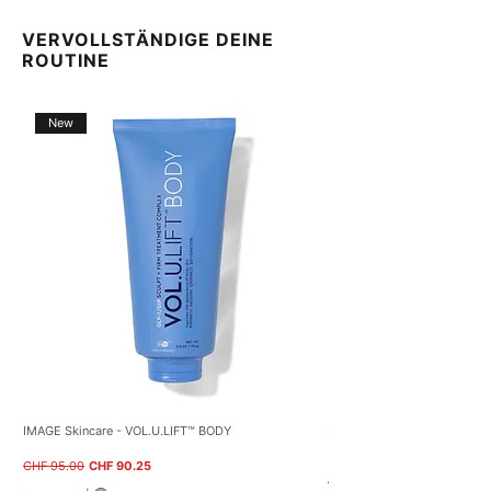
VERVOLLSTÄNDIGE DEINE
ROUTINE
New
IMAGE Skincare - VOL.U.LIFT™ BODY
NEOSTRATA – Restore PHA B
(40g)
Standardpreis
Sale-Preis
CHF 95.00
CHF 90.25
Standardpreis
CHF 59.00