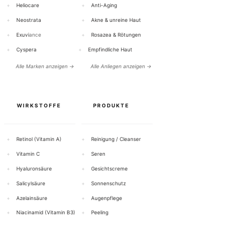
+
Heliocare
+
Anti-Aging
+
Neostrata
+
Akne & unreine Haut
+
Exuvi
ance
+
Rosazea & Rötungen
+
Cyspera
+
Empfindliche Haut
Alle Marken anzeigen →
Alle Anliegen anzeigen →
WIRKSTOFFE
PRODUKTE
+
Retinol (Vitamin A)
+
Reinigung / Cleanser
+
Vitamin C
+
Seren
+
Hyaluronsäure
+
Gesichtscreme
+
Salicylsäure
+
Sonnenschutz
+
Azelainsäure
+
Augenpflege
+
Niacinamid (Vitamin B3)
+
Peeling