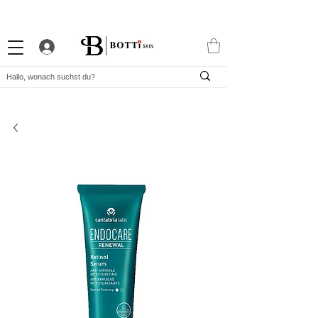
10% WILLKOMMENS-RABATT
STARKES TREUEPROGRAMM
EXKLUSIVE APP