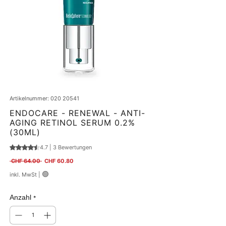
Artikelnummer: 020 20541
ENDOCARE - RENEWAL - ANTI-
AGING RETINOL SERUM 0.2%
(30ML)
4.7 | 3 Bewertungen
Das Rating beträgt 4.7 von fünf Sternen, basierend auf 3 Bewertungen.
Standardpreis
Sale-Preis
 CHF 64.00 
CHF 60.80
🟢
inkl. MwSt
|
Anzahl
*