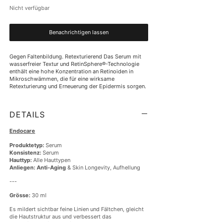
Nicht verfügbar
Benachrichtigen lassen
Gegen Faltenbildung. Retexturierend Das Serum mit 
wasserfreier Textur und RetinSphere®-Technologie 
enthält eine hohe Konzentration an Retinoiden in 
Mikroschwämmen, die für eine wirksame 
Retexturierung und Erneuerung der Epidermis sorgen.
DETAILS
Endocare
Produktetyp:
Serum
Konsistenz:
Serum
Hauttyp:
Alle Hauttypen
Anliegen:
Anti-Aging
& Skin Longevity, Aufhellung
---
Grösse:
30 ml
Es mildert sichtbar feine Linien und Fältchen, gleicht
die Hautstruktur aus und verbessert das