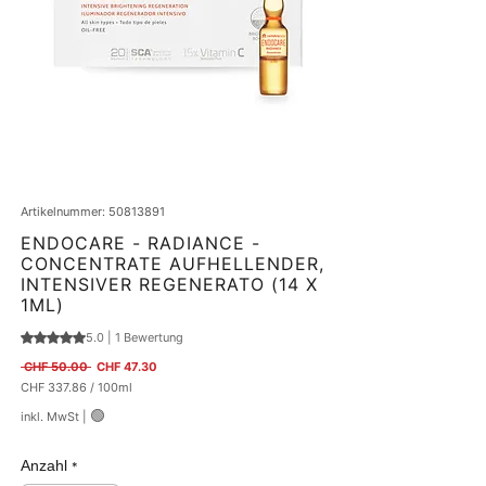
Artikelnummer: 50813891
ENDOCARE - RADIANCE -
CONCENTRATE AUFHELLENDER,
INTENSIVER REGENERATO (14 X
1ML)
5.0 | 1 Bewertung
Das Rating beträgt 5.0 von fünf Sternen, basierend auf 1 Bewertung.
Standardpreis
Sale-Preis
 CHF 50.00 
CHF 47.30
CHF 337.86
/
100ml
CHF 337.86
🟢
inkl. MwSt
|
pro
100
Milliliter
Anzahl
*