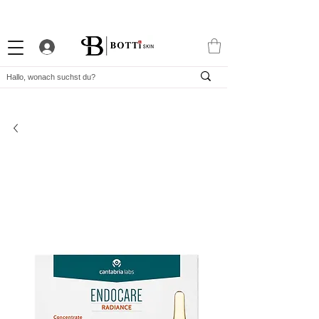
10% WILLKOMMENS-RABATT
STARKES TREUEPROGRAMM
EXKLUSIVE APP