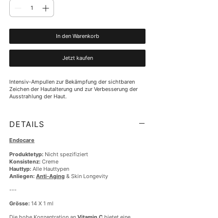
In den Warenkorb
Jetzt kaufen
Intensiv-Ampullen zur Bekämpfung der sichtbaren 
Zeichen der Hautalterung und zur Verbesserung der 
Ausstrahlung der Haut.
DETAILS
Endocare
Produktetyp:
Nicht spezifiziert
Konsistenz:
Creme
Hauttyp:
Alle Hauttypen
Anliegen:
Anti-Aging
& Skin Longevity
---
Grösse:
14 X 1 ml
Die hohe Konzentration an
Vitamin C
bietet eine