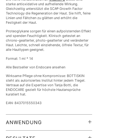
starke antioxidative und aufhellende Wirkung.
Gleichzeitig unterstützt die SCA® Growth Factor
Technology die Regeneration der Haut. Sie hilft, feine
Linien und Fältchen zu glätten und erhöht die
Festigkeit der Haut.
Proteoglykane sorgen für einen aufpolsternden Effekt
und spenden Feuchtigkeit. Klinisch getestet an
chrono-gealterter, photo-gealterter und veränderter
Haut. Leichte, schnell einziehende, ölfreie Textur, für
alle Hauttypen geeignet.
Format: 1 ml * 14
Alle Bestseller von Endocare ansehen
Wirksame Pflege ohne Kompromisse: BOTTiSKIN
steht als autorisiertes Institut hinter jedem Tiegel.
Vertraue auf die Expertise von Tanja Botti, die
ENDOCARE gezielt für höchste Hautansprüche
kuratiert hat.
EAN: 8437015550343
ANWENDUNG
2 Wochen lang täglich eine Ampulle morgens und
abends auf die gereinigte Gesichtshaut oder nur