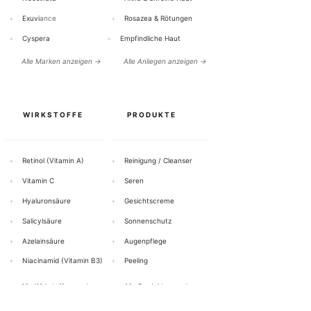
+
Exuvi
ance
+
Rosazea & Rötungen
+
Cyspera
+
Empfindliche Haut
Alle Marken anzeigen →
Alle Anliegen anzeigen →
WIRKSTOFFE
PRODUKTE
+
Retinol (Vitamin A)
+
Reinigung / Cleanser
+
Vitamin C
+
Seren
+
Hyaluronsäure
+
Gesichtscreme
+
Salicylsäure
+
Sonnenschutz
+
Azelainsäure
+
Augenpflege
+
Niacinamid (Vitamin B3)
+
Peeling
Alle Wirkstoffe anzeigen →
Alle Produkte anzeigen →