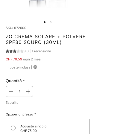
SKU: 972600
ZO CREMA SOLARE + POLVERE
SPF30 SCURO (30ML)
3.0 | 1 recensione
Sulla base di 1 recensione, la valutazione è 3.0 su cinque stelle
Prezzo
CHF 70.59
ogni 2 mesi
🟢
Imposte inclusa
|
Quantità
*
Esaurito
Opzioni di prezzo
*
Acquisto singolo
CHF 75.90