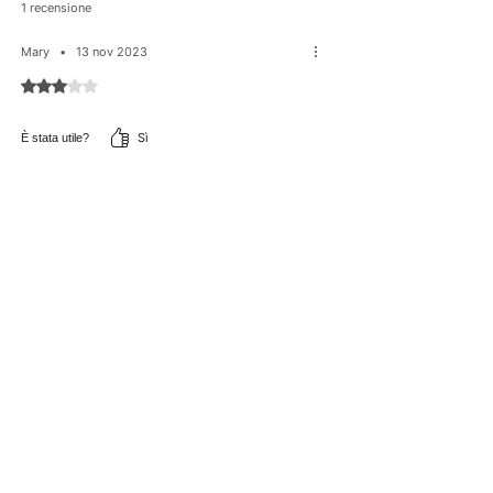
illustrativo
1 recensione
un'applicazione uniforme della polvere e il
pennello non perde né si graffia.
Mary
•
13 nov 2023
Valutazione 3 stelle su 5.
Sì
È stata utile?