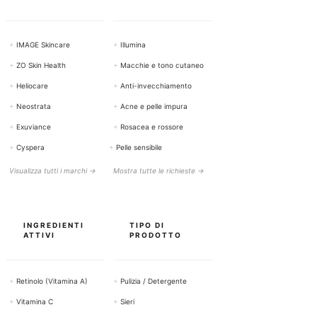
+
IMAGE Skincare
+
Illumina
+
ZO Skin Health
+
Macchie e tono cutaneo
+
Heliocare
+
Anti-invecchiamento
+
Neostrata
+
Acne e pelle impura
+
Exuviance
+
Rosacea e rossore
+
Cyspera
+
Pelle sensibile
Visualizza tutti i marchi →
Mostra tutte le richieste →
INGREDIENTI
TIPO DI
ATTIVI
PRODOTTO
+
Retinolo (Vitamina A)
+
Pulizia / Detergente
+
Vitamina C
+
Sieri