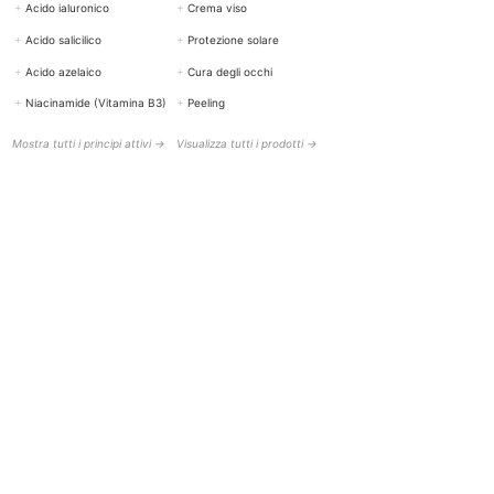
+
Acido ialuronico
+
Crema viso
+
Acido salicilico
+
Protezione solare
+
Acido azelaico
+
Cura degli occhi
+
Niacinamide (Vitamina B3)
+
Peeling
Mostra tutti i principi attivi →
Visualizza tutti i prodotti →
AIUTO E CONTATTI
BOTTISKIN Svizzera
una società del Botti Group GmbH
+41 (0) 76 765 66 47
info@bottiskin.ch
Bahnhofstrasse 22, 8932 Mettmenstetten
Lun - Ven: 8:00 - 18:00