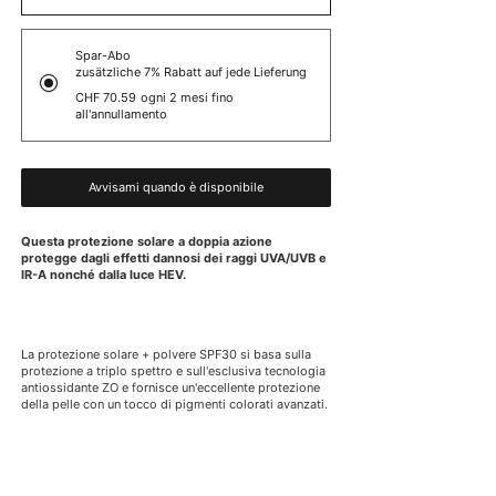
Spar-Abo
zusätzliche 7% Rabatt auf jede Lieferung
CHF 70.59
ogni 2 mesi fino
all'annullamento
Avvisami quando è disponibile
Questa protezione solare a doppia azione
protegge dagli effetti dannosi dei raggi UVA/UVB e
IR-A nonché dalla luce HEV.
La protezione solare + polvere SPF30 si basa sulla
protezione a triplo spettro
e
sull'esclusiva tecnologia
antiossidante ZO
e fornisce un'eccellente protezione
della pelle con un tocco di pigmenti colorati avanzati.
TIPO DI PELLE