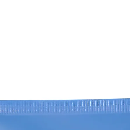
Coltura cellulare d
Polimetilmetacrilato
Glicole Distearato,
Isoparaffina, glicole 
glicole etilenico m
tocoferile acetato,
Spinosa, Laureth-7, 
miristilico, alcool s
fosfolipidi, ialurona
Palmitato di retinile
acido grasso C14-18, 
fenossietanolo, clorfe
undecilenato, prof
Siamo costantemente 
adattiamo alle nuo
dove è stato acquist
ingredienti su quest
confezione del prodo
del prodotto per inf
del prodotto.