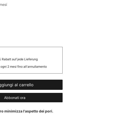
o
 mesi
 Rabatt auf jede Lieferung
ogni 2 mesi fino all'annullamento
giungi al carrello
Abbonati ora
o minimizza l'aspetto dei pori.