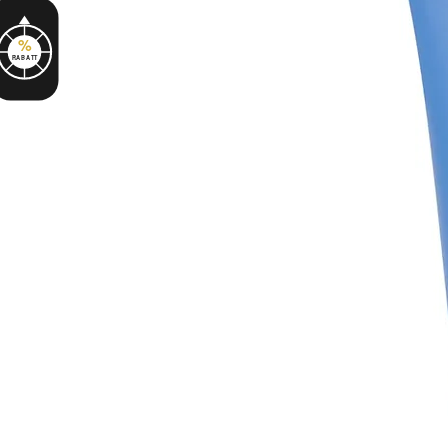
%
RABATT