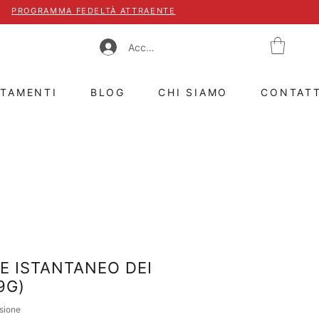
PROGRAMMA FEDELTÀ ATTRAENTE
Accedi
TTAMENTI
BLOG
CHI SIAMO
CONTAT
E ISTANTANEO DEI
9G)
ecensione, la valutazione è 5.0 su cinque stelle
nsione