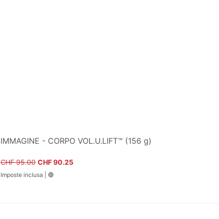
IMMAGINE - CORPO VOL.U.LIFT™ (156 g)
Prezzo regolare
Prezzo scontato
CHF 95.00
CHF 90.25
Imposte inclusa
|
🟢