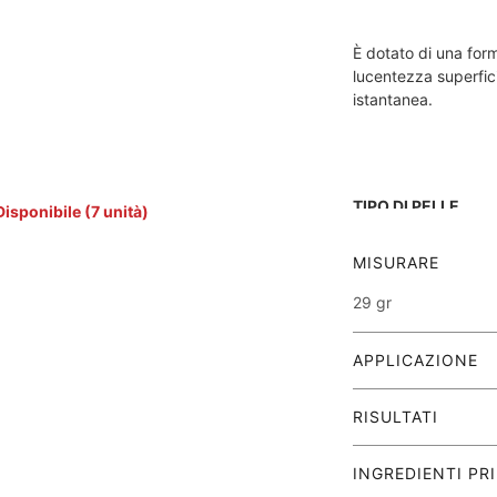
È dotato di una for
lucentezza superfic
istantanea.
TIPO DI PELLE
Disponibile (7 unità)
MISURARE
Tutti i tipi di pell
29 gr
APPLICAZIONE
Applicare mattina e s
RISULTATI
Affina l'aspetto d
INGREDIENTI PRI
Riduce la quantità