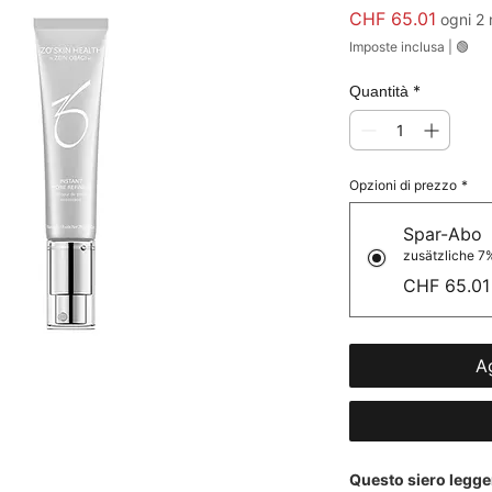
Prezz
CHF 65.01
ogni 2
Imposte inclusa
|
🟢
*
Quantità
Opzioni di prezzo
*
Spar-Abo
zusätzliche 7%
CHF 65.01
Ag
Questo siero legger