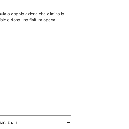
mula a doppia azione che elimina la
iale e dona una finitura opaca
e
era sulla pelle pulita e asciutta.
ei pori dilatati
NCIPALI
 di olio sulla superficie della pelle