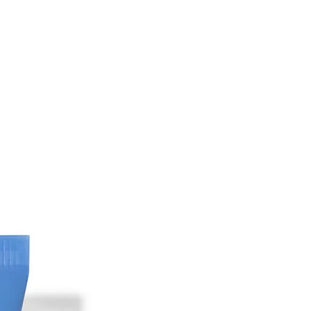
i meristema di Marrubium Vulgare,
, Glicerina, Cocco-Caprilato/Caprato,
 Poliacrilammide, Oleth-20, C13-14
caprililico, saliciloil fitosfingosina,
onostearato, gomma xantana,
 propandiolo, gomma Caesalpinia
EDTA disodico, ferulato etilico, alcool
tearilico, aminometil propanolo,
to di sodio, acido isostearico ,
, acido ascorbico, glicole etilenico,
alcol laurilico, lecitina, tocoferolo,
nesina, gliceril caprilato, gliceril
umo.
alla ricerca di innovazioni e ci
ve normative. A seconda di quando e
ato il prodotto, l'elenco degli
o sito Web potrebbe differire dalla
tto. Fare riferimento alla confezione
ormazioni sugli ingredienti specifici