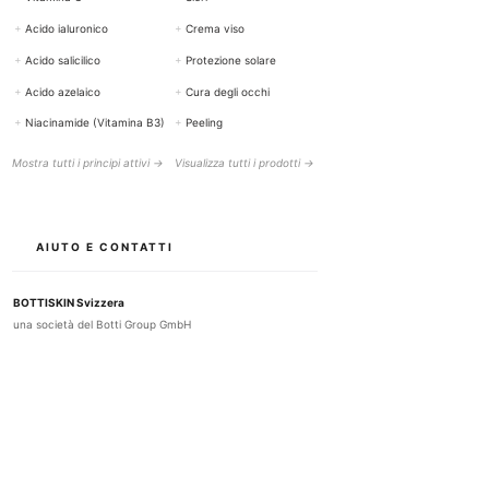
+
Acido ialuronico
+
Crema viso
+
Acido salicilico
+
Protezione solare
+
Acido azelaico
+
Cura degli occhi
+
Niacinamide (Vitamina B3)
+
Peeling
Mostra tutti i principi attivi →
Visualizza tutti i prodotti →
AIUTO E CONTATTI
BOTTISKIN Svizzera
una società del Botti Group GmbH
+41 (0) 76 765 66 47
info@bottiskin.ch
Bahnhofstrasse 22, 8932 Mettmenstetten
Lun - Ven: 8:00 - 18:00