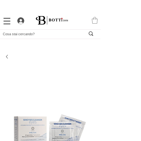
10% DI BENVENUTO
PROGRAMMA FEDELTÀ ATTRAENTE
APP ESCLUSIVA