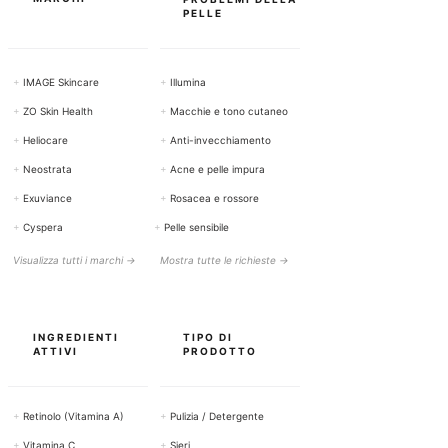
i
PELLE
+
IMAGE Skincare
+
Illumina
+
ZO Skin Health
+
Macchie e tono cutaneo
+
Heliocare
+
Anti-invecchiamento
+
Neostrata
+
Acne e pelle impura
+
Exuviance
+
Rosacea e rossore
+
Cyspera
+
Pelle sensibile
Visualizza tutti i marchi →
Mostra tutte le richieste →
INGREDIENTI
TIPO DI
ATTIVI
PRODOTTO
+
Retinolo (Vitamina A)
+
Pulizia / Detergente
+
Vitamina C
+
Sieri