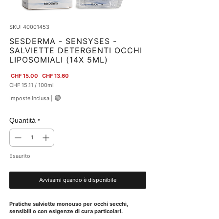
SKU: 40001453
SESDERMA - SENSYSES -
SALVIETTE DETERGENTI OCCHI
LIPOSOMIALI (14X 5ML)
Prezzo regolare
Prezzo scontato
 CHF 15.00 
CHF 13.60
CHF 15.11
/
100ml
CHF 15.11
🟢
Imposte inclusa
|
ogni
100
Millilitri
Quantità
*
Esaurito
Avvisami quando è disponibile
Pratiche salviette monouso per occhi secchi,
sensibili o con esigenze di cura particolari.