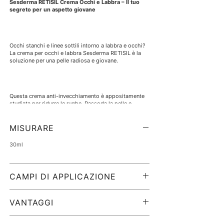
Sesderma RETISIL Crema Occhi e Labbra – Il tuo
segreto per un aspetto giovane
Occhi stanchi e linee sottili intorno a labbra e occhi?
La crema per occhi e labbra Sesderma RETISIL è la
soluzione per una pelle radiosa e giovane.
Questa crema anti-invecchiamento è appositamente
studiata per ridurre le rughe. Rassoda la pelle e
migliora l'aspetto delle occhiaie. Regalati la cura che
la tua pelle delicata merita!
MISURARE
30ml
CAMPI DI APPLICAZIONE
Questa crema versatile è perfetta per la pelle sensibile
del contorno occhi e delle labbra. Ecco come
VANTAGGI
utilizzarlo:
Vantaggi che vedrai e sentirai:
Pulisci e asciuga accuratamente la pelle.