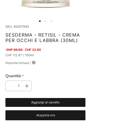
SKU: 40007945
SESDERMA - RETISIL - CREMA
PER OCCHI E LABBRA (30ML)
Prezzo regolare
Prezzo scontato
 CHF 39.50 
CHF 33.80
CHF 112.67
/
100ml
CHF 112.67
🟢
Imposte inclusa
|
ogni
100
Millilitri
Quantità
*
Aggiungi al carrello
Acquista ora