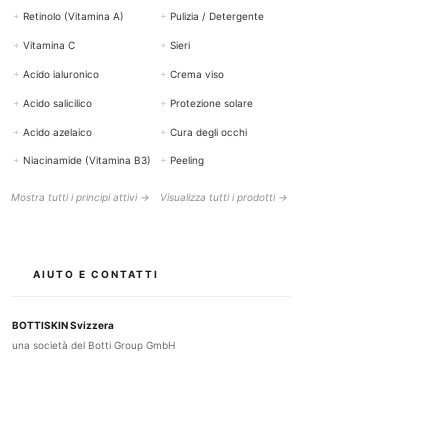
+
Retinolo (Vitamina A)
+
Pulizia / Detergente
+
Vitamina C
+
Sieri
+
Acido ialuronico
+
Crema viso
+
Acido salicilico
+
Protezione solare
+
Acido azelaico
+
Cura degli occhi
+
Niacinamide (Vitamina B3)
+
Peeling
Mostra tutti i principi attivi →
Visualizza tutti i prodotti →
AIUTO E CONTATTI
BOTTISKIN Svizzera
una società del Botti Group GmbH
+41 (0) 76 765 66 47
info@bottiskin.ch
Bahnhofstrasse 22, 8932 Mettmenstetten