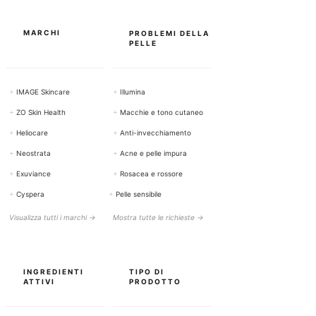
a
m
m
MARCHI
PROBLEMI DELLA
i
PELLE
+
IMAGE Skincare
+
Illumina
+
ZO Skin Health
+
Macchie e tono cutaneo
+
Heliocare
+
Anti-invecchiamento
+
Neostrata
+
Acne e pelle impura
+
Exuviance
+
Rosacea e rossore
+
Cyspera
+
Pelle sensibile
Visualizza tutti i marchi →
Mostra tutte le richieste →
INGREDIENTI
TIPO DI
ATTIVI
PRODOTTO