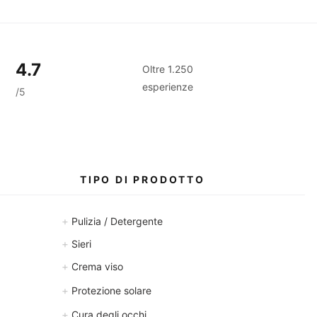
4.7
Oltre 1.250
esperienze
/5
TIPO DI PRODOTTO
+
Pulizia / Detergente
+
Sieri
+
Crema viso
+
Protezione solare
+
Cura degli occhi