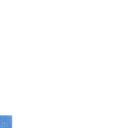
Evening Primrose) Olio, Serina,
PCA di sodio, Biosaccaride Gum-1,
mico, Lisina, Prolina, Alcool batilico,
, Dimeticonolo, Idrossido di ammonio,
Polimero incrociato
ticone, Maltodestrina, poligliceril 3
ato, acrilati/polimero incrociato di
0, BHT, polisorbato 20, solfito di
, fenossietanolo, profumo (profumo),
allo 5 (CI 19140).