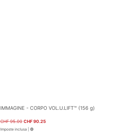
IMMAGINE - CORPO VOL.U.LIFT™ (156 g)
Prezzo regolare
Prezzo scontato
CHF 95.00
CHF 90.25
Imposte inclusa
|
🟢