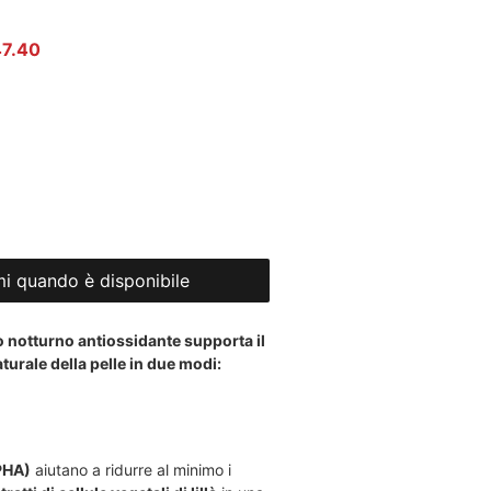
 regolare
Prezzo scontato
47.40
i quando è disponibile
 notturno antiossidante supporta il
turale della pelle in due modi:
(PHA)
aiutano a ridurre al minimo i