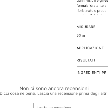
danni visibili e
gli es
formula idratante a
ripristinato e prepar
inquinanti del giorn
MISURARE
50 gr
IDEALE PER: Pelle S
APPLICAZIONE
Applicare la sera un
RISULTATI
pulito. Lasciare asso
Utilizzare di notte.
Questo trattamento 
INGREDIENTI PRI
ritmi circadiani natu
poliidrossiacidi (PH
Acqua/acqua/acqua,
visibili e gli estratti
gluconolattone, glic
Non ci sono ancora recensioni
idratante aminoacidi
propilenico, acido 
Dicci cosa ne pensi. Lascia una recensione prima degli altri
e preparano la pelle
acriloildimetiltaura
inquinanti della gior
estratto di frutta di
coltura cellulare fogl
Lascia una recensione