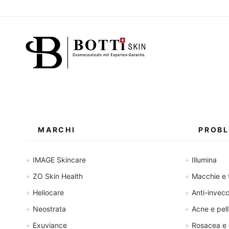
MARCHI
PROBL
+
+
IMAGE Skincare
Illumina
+
+
ZO Skin Health
Macchie e 
+
+
Heliocare
Anti-invec
+
+
Neostrata
Acne e pell
+
+
Exuviance
Rosacea e 