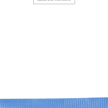
Oenothera Biennis (
Alanina, Arginina, 
Glicina, Acido glutam
Sorbitolo, Treonina
Glicole caprililico, 
dimeticone/vinildime
metilglucosio distear
alchil acrilato C10-3
sodio, clorfenesina
blu 1 (CI 42090), gi