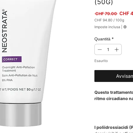
(50G)
Prezzo
CHF 
 CHF 79.00 
CHF 94.80
/
100g
CHF 94.80
Imposte inclusa
|
🟢
ogni
100
Grammi
*
Quantità
Esaurito
Avvisam
Questo trattamento
ritmo circadiano na
I poliidrossiacidi 