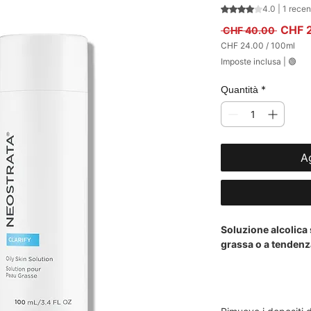
Sulla base di 1 re
4.0 | 1 rece
Prezzo
CHF 
 CHF 40.00 
CHF 24.00
/
100ml
CHF 24.00
Imposte inclusa
|
🟢
ogni
100
Millilitri
*
Quantità
Ag
Soluzione alcolica s
grassa o a tendenz