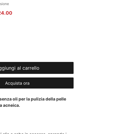
censione, la valutazione è 4.0 su cinque stelle
nsione
 regolare
Prezzo scontato
24.00
giungi al carrello
Acquista ora
enza oli per la pulizia della pelle
a acneica.