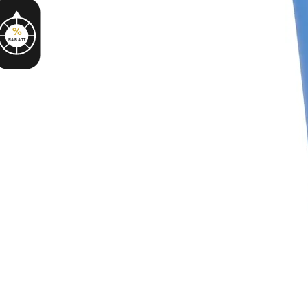
%
RABATT