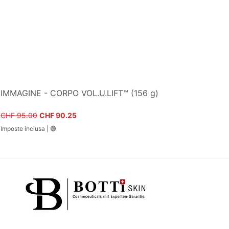
IMMAGINE - CORPO VOL.U.LIFT™ (156 g)
Prezzo regolare
Prezzo scontato
CHF 95.00
CHF 90.25
Imposte inclusa
|
🟢