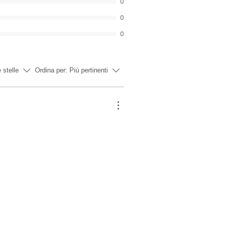
0
0
0
e stelle
Ordina per:
Più pertinenti