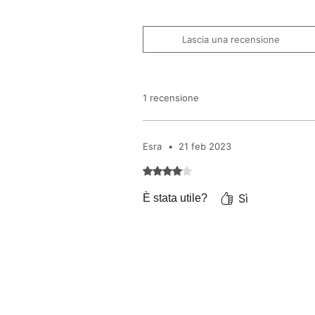
Lascia una recensione
1 recensione
Esra
•
21 feb 2023
Valutazione 4 stelle su 5.
Sì
È stata utile?