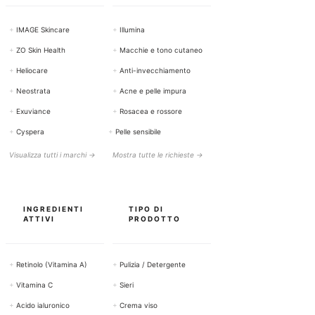
+
IMAGE Skincare
+
Illumina
+
ZO Skin Health
+
Macchie e tono cutaneo
+
Heliocare
+
Anti-invecchiamento
+
Neostrata
+
Acne e pelle impura
+
Exuviance
+
Rosacea e rossore
+
Cyspera
+
Pelle sensibile
Visualizza tutti i marchi →
Mostra tutte le richieste →
INGREDIENTI
TIPO DI
ATTIVI
PRODOTTO
+
Retinolo (Vitamina A)
+
Pulizia / Detergente
+
Vitamina C
+
Sieri
+
Acido ialuronico
+
Crema viso