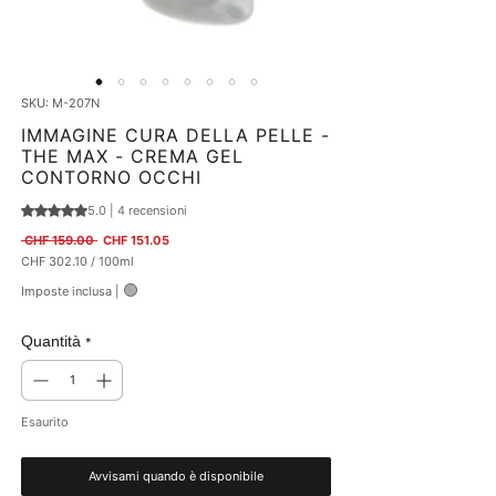
SKU: M-207N
IMMAGINE CURA DELLA PELLE -
THE MAX - CREMA GEL
CONTORNO OCCHI
5.0 | 4 recensioni
Sulla base di 4 recensioni, la valutazione è 5.0 su cinque stelle
Prezzo regolare
Prezzo scontato
 CHF 159.00 
CHF 151.05
CHF 302.10
/
100ml
CHF 302.10
🟢
Imposte inclusa
|
ogni
100
Millilitri
Quantità
*
Esaurito
Avvisami quando è disponibile