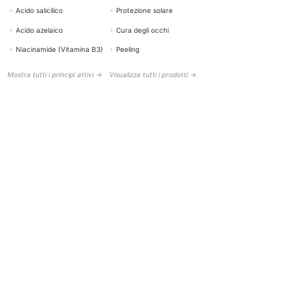
+
Acido salicilico
+
Protezione solare
+
Acido azelaico
+
Cura degli occhi
+
Niacinamide (Vitamina B3)
+
Peeling
Mostra tutti i principi attivi →
Visualizza tutti i prodotti →
AIUTO E CONTATTI
BOTTISKIN Svizzera
una società del Botti Group GmbH
+41 (0) 76 765 66 47
info@bottiskin.ch
Bahnhofstrasse 22, 8932 Mettmenstetten
Lun - Ven: 8:00 - 18:00