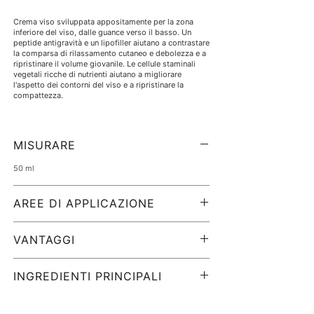
Crema viso sviluppata appositamente per la zona
inferiore del viso, dalle guance verso il basso. Un
peptide antigravità e un lipofiller aiutano a contrastare
la comparsa di rilassamento cutaneo e debolezza e a
ripristinare il volume giovanile. Le cellule staminali
vegetali ricche di nutrienti aiutano a migliorare
l'aspetto dei contorni del viso e a ripristinare la
compattezza.
MISURARE
50 ml
AREE DI APPLICAZIONE
Da utilizzare con:
VANTAGGI
pelle secca/disidratata
pelle debole nella zona inferiore del viso
La formula rivoluzionaria con tecnologia microburst
Rughe e linee sottili
attiva i principi attivi essenziali a contatto con la pelle
INGREDIENTI PRINCIPALI
Rughe da marionetta
per ridurre e levigare le linee sottili e le rughe nella
Pieghe nasolabiali
zona inferiore del viso.
pelle matura
Acqua (acqua), glicerina, propandiolo, undecano,
isononil isononanoato, isodecil neopentanoato,