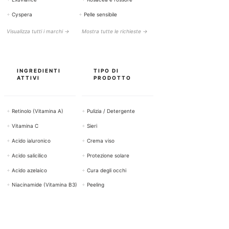
+
Cyspera
+
Pelle sensibile
Visualizza tutti i marchi →
Mostra tutte le richieste →
INGREDIENTI
TIPO DI
ATTIVI
PRODOTTO
+
Retinolo (Vitamina A)
+
Pulizia / Detergente
+
Vitamina C
+
Sieri
+
Acido ialuronico
+
Crema viso
+
Acido salicilico
+
Protezione solare
+
Acido azelaico
+
Cura degli occhi
+
Niacinamide (Vitamina B3)
+
Peeling
Mostra tutti i principi attivi →
Visualizza tutti i prodotti →