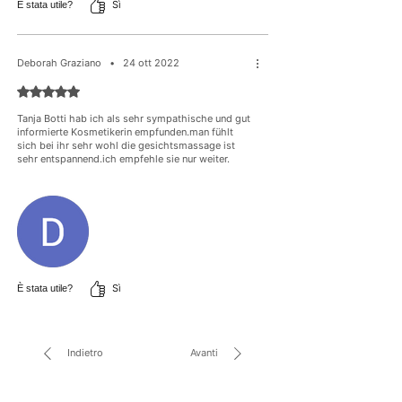
Sì
È stata utile?
Deborah Graziano
•
24 ott 2022
Valutazione 5 stelle su 5.
Tanja Botti hab ich als sehr sympathische und gut
informierte Kosmetikerin empfunden.man fühlt
sich bei ihr sehr wohl die gesichtsmassage ist
sehr entspannend.ich empfehle sie nur weiter.
Sì
È stata utile?
Indietro
Avanti