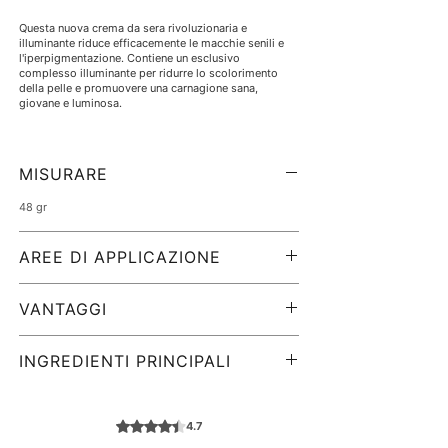
Questa nuova crema da sera rivoluzionaria e
illuminante riduce efficacemente le macchie senili e
l'iperpigmentazione. Contiene un esclusivo
complesso illuminante per ridurre lo scolorimento
della pelle e promuovere una carnagione sana,
giovane e luminosa.
MISURARE
48 gr
AREE DI APPLICAZIONE
Da utilizzare con:
VANTAGGI
tono della pelle non uniforme
Iperpigmentazione
Contiene un'esclusiva miscela schiarente per ridurre
Età/macchie solari
lo scolorimento della pelle e promuovere un tono
INGREDIENTI PRINCIPALI
Melasma
della pelle giovane e dall'aspetto sano.
scolorimento
acqua/acqua/acqua, trigliceride caprilico/caprico,
estratto di fiori di bellis perennis (margherita),
tetraesildecil ascorbato, glicerina, butilene glicole
Valutazione 4,7 stelle su 5.
4.7
dicaprilato/dicaprato, alcool cetearilico, alcool