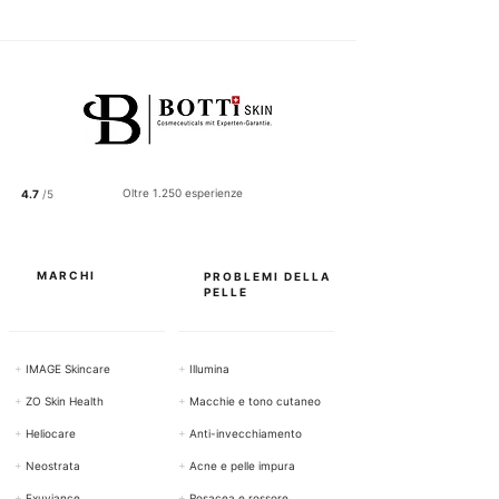
1
2
2
.
5
0
p
e
r
1
0
0
Oltre 1.250 esperienze
4.7
/5
G
r
a
m
m
MARCHI
PROBLEMI DELLA
i
PELLE
+
IMAGE Skincare
+
Illumina
+
ZO Skin Health
+
Macchie e tono cutaneo
+
Heliocare
+
Anti-invecchiamento
+
Neostrata
+
Acne e pelle impura
+
Exuviance
+
Rosacea e rossore