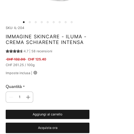
SKU: IL-204
IMMAGINE SKINCARE - ILUMA -
CREMA SCHIARENTE INTENSA
4.7 | 58 recensioni
Sulla base di 58 recensioni, la valutazione è 4.7 su cinque stelle
Prezzo regolare
Prezzo scontato
 CHF 132.00 
CHF 125.40
CHF 261.25
/
100g
CHF 261.25
🟢
Imposte inclusa
|
ogni
100
Grammi
Quantità
*
Aggiungi al carrello
Acquista ora