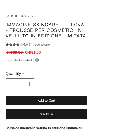
SKU: HB-BAG-2023
IMMAGINE SKINCARE - I PROVA
- TROUSSE PER COSMETICI IN
VELLUTO IN EDIZIONE LIMITATA
4.0 | 1 recensione
Sulla base di 1 recensione, la valutazione è 4.0 su cinque stelle
Regular Price
Sale Price
 CHF30.00 
CHF28.50
🟢
Imposte Included
|
Quantity
*
Add to Cart
Buy Now
Borsa cosmetica in velluto in edizione limitata di