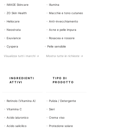
+
IMAGE Skincare
+
Illumina
+
ZO Skin Health
+
Macchie e tono cutaneo
+
Heliocare
+
Anti-invecchiamento
+
Neostrata
+
Acne e pelle impura
+
Exuviance
+
Rosacea e rossore
+
Cyspera
+
Pelle sensibile
Visualizza tutti i marchi →
Mostra tutte le richieste →
INGREDIENTI
TIPO DI
ATTIVI
PRODOTTO
+
Retinolo (Vitamina A)
+
Pulizia / Detergente
+
Vitamina C
+
Sieri
+
Acido ialuronico
+
Crema viso
+
Acido salicilico
+
Protezione solare