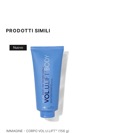
PRODOTTI SIMILI
Nuovo
IMMAGINE - CORPO VOL.U.LIFT™ (156 g)
NEOSTRATA – Crema per il rip