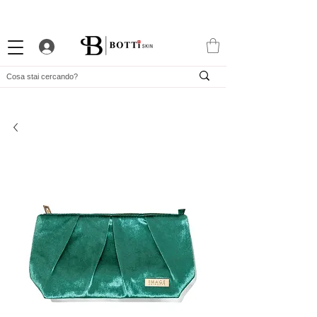
10% DI BENVENUTO
PROGRAMMA FEDELTÀ ATTRAENTE
APP ESCLUSIVA