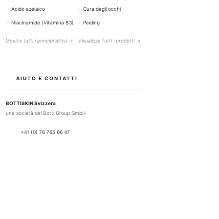
+
Acido azelaico
+
Cura degli occhi
+
Niacinamide (Vitamina B3)
+
Peeling
Mostra tutti i principi attivi →
Visualizza tutti i prodotti →
AIUTO E CONTATTI
BOTTISKIN Svizzera
una società del Botti Group GmbH
+41 (0) 76 765 66 47
info@bottiskin.ch
Bahnhofstrasse 22, 8932 Mettmenstetten
Lun - Ven: 8:00 - 18:00
I TUOI VANTAGGI