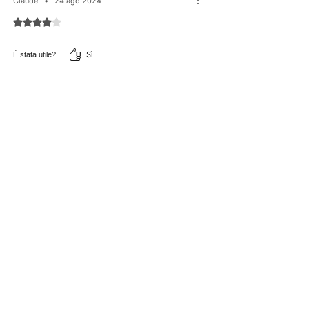
Claude
•
24 ago 2024
Valutazione 4 stelle su 5.
Sì
È stata utile?