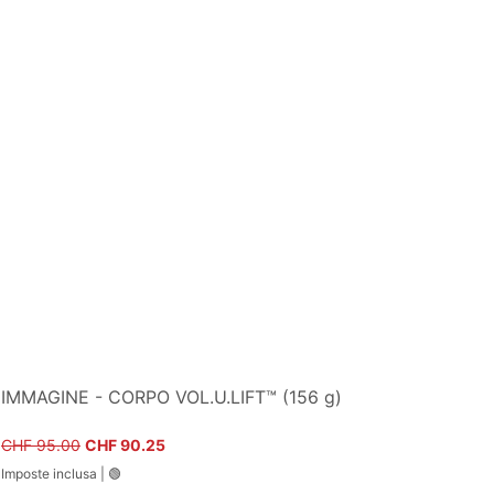
IMMAGINE - CORPO VOL.U.LIFT™ (156 g)
Prezzo regolare
Prezzo scontato
CHF 95.00
CHF 90.25
Imposte inclusa
|
🟢