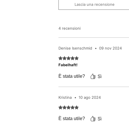
Lascia una recensione
4 recensioni
Denise Isenschmid
•
09 nov 2024
Valutazione 5 stelle su 5.
Fabelhaft!
Sì
È stata utile?
Kristina
•
10 ago 2024
Valutazione 5 stelle su 5.
Sì
È stata utile?