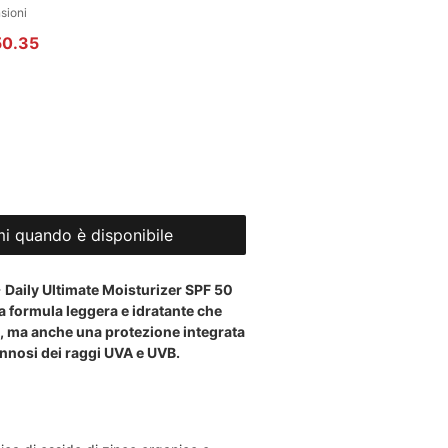
censioni, la valutazione è 4.8 su cinque stelle
nsioni
 regolare
Prezzo scontato
50.35
i quando è disponibile
aily Ultimate Moisturizer SPF 50
a formula leggera e idratante che
e, ma anche una protezione integrata
dannosi dei raggi UVA e UVB.