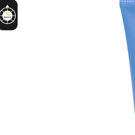
%
RABATT