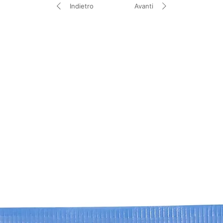
potrebbero cambiar
Indietro
Avanti
questi elenchi siano 
Per le versioni attua
esterna del tuo pro