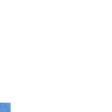
e e non possiamo garantire che
completi, aggiornati o privi di errori.
li dell'INCI, guarda la confezione
dotto