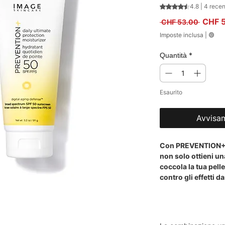
Sulla base di 4 re
4.8 | 4 rece
Prezzo
CHF 
 CHF 53.00 
Imposte inclusa
|
🟢
*
Quantità
Esaurito
Avvisam
Con PREVENTION+ D
non solo ottieni un
coccola la tua pell
contro gli effetti 