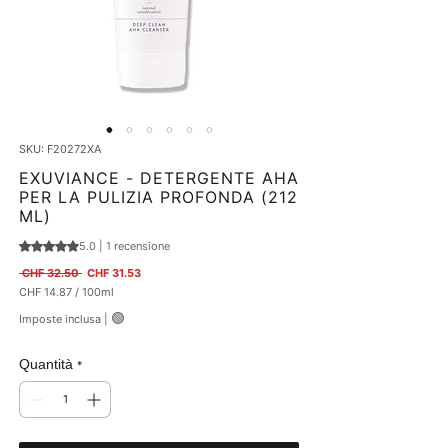
SKU: F20272XA
EXUVIANCE - DETERGENTE AHA
PER LA PULIZIA PROFONDA (212
ML)
5.0 | 1 recensione
Sulla base di 1 recensione, la valutazione è 5.0 su cinque stelle
Prezzo regolare
Prezzo scontato
 CHF 32.50 
CHF 31.53
CHF 14.87
/
100ml
CHF 14.87
🟢
Imposte inclusa
|
ogni
100
Millilitri
Quantità
*