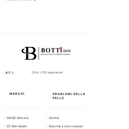
CHF 122.50
C
Imposte inclusa
H
F
1
2
2
.
5
0
p
e
r
1
0
0
Oltre 1.250 esperienze
4.7
/5
G
r
a
m
m
MARCHI
PROBLEMI DELLA
i
PELLE
+
IMAGE Skincare
+
Illumina
+
ZO Skin Health
+
Macchie e tono cutaneo