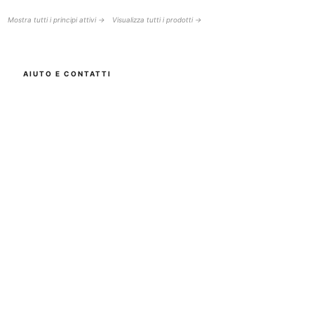
Mostra tutti i principi attivi →
Visualizza tutti i prodotti →
AIUTO E CONTATTI
BOTTISKIN Svizzera
una società del Botti Group GmbH
+41 (0) 76 765 66 47
info@bottiskin.ch
Bahnhofstrasse 22, 8932 Mettmenstetten
Lun - Ven: 8:00 - 18:00
I TUOI VANTAGGI
Cosmetici con principi attivi medicali