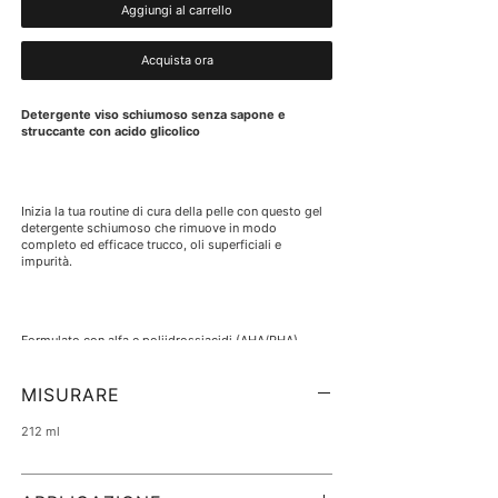
Aggiungi al carrello
Acquista ora
Detergente viso schiumoso senza sapone e
struccante con acido glicolico
Inizia la tua routine di cura della pelle con questo gel
detergente schiumoso che rimuove in modo
completo ed efficace trucco, oli superficiali e
impurità.
Formulato con alfa e poliidrossiacidi (AHA/PHA),
acido glicolico e gluconolattone, purifica la pelle e
ripristina il suo naturale equilibrio del pH per lasciare
la pelle pulita e fresca.
MISURARE
212 ml
Deterge in profondità e rimuove le impurità. Senza
sapone, non secca. Dermatologicamente e testato