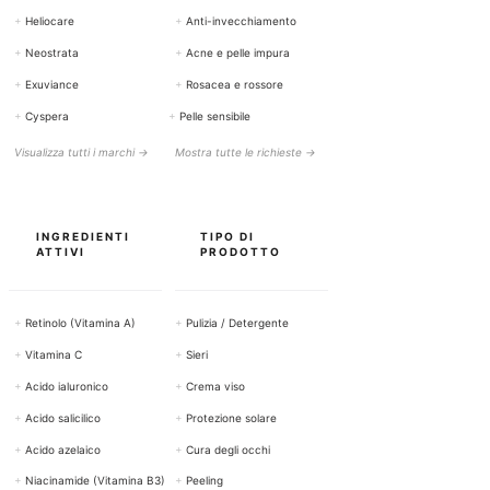
+
Heliocare
+
Anti-invecchiamento
+
Neostrata
+
Acne e pelle impura
+
Exuviance
+
Rosacea e rossore
+
Cyspera
+
Pelle sensibile
Visualizza tutti i marchi →
Mostra tutte le richieste →
INGREDIENTI
TIPO DI
ATTIVI
PRODOTTO
+
Retinolo (Vitamina A)
+
Pulizia / Detergente
+
Vitamina C
+
Sieri
+
Acido ialuronico
+
Crema viso
+
Acido salicilico
+
Protezione solare
+
Acido azelaico
+
Cura degli occhi
+
Niacinamide (Vitamina B3)
+
Peeling