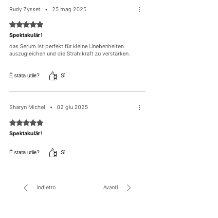
Rudy Zysset
•
25 mag 2025
Valutazione 5 stelle su 5.
Spektakulär!
das Serum ist perfekt für kleine Unebenheiten
auszugleichen und die Strahlkraft zu verstärken.
Sì
È stata utile?
Sharyn Michel
•
02 giu 2025
Valutazione 5 stelle su 5.
Spektakulär!
Sì
È stata utile?
Indietro
Avanti