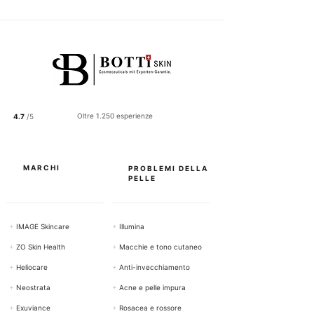
2
2
.
5
0
p
e
r
1
0
0
Oltre 1.250 esperienze
4.7
/5
G
r
a
m
m
MARCHI
PROBLEMI DELLA
i
PELLE
+
IMAGE Skincare
+
Illumina
+
ZO Skin Health
+
Macchie e tono cutaneo
+
Heliocare
+
Anti-invecchiamento
+
Neostrata
+
Acne e pelle impura
+
Exuviance
+
Rosacea e rossore