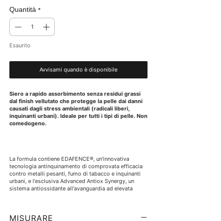
Millilitri
Quantità
*
Esaurito
Avvisami quando è disponibile
Siero a rapido assorbimento senza residui grassi
dal finish vellutato che protegge la pelle dai danni
causati dagli stress ambientali (radicali liberi,
inquinanti urbani). Ideale per tutti i tipi di pelle. Non
comedogeno.
La formula contiene EDAFENCE®, un'innovativa
tecnologia antinquinamento di comprovata efficacia
contro metalli pesanti, fumo di tabacco e inquinanti
urbani, e l'esclusiva Advanced Antiox Synergy, un
sistema antiossidante all'avanguardia ad elevata
tolleranza grazie alla nostra SCA® Growth Factor
Technology con effetti antiossidanti e riparatori ed
EDAFENCE® in combinazione con vitamina C, acido
MISURARE
ferulico e vitamina E.