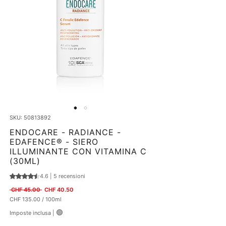
SKU: 50813892
ENDOCARE - RADIANCE -
EDAFENCE® - SIERO
ILLUMINANTE CON VITAMINA C
(30ML)
4.6 | 5 recensioni
Sulla base di 5 recensioni, la valutazione è 4.6 su cinque stelle
Prezzo regolare
Prezzo scontato
 CHF 45.00 
CHF 40.50
CHF 135.00
/
100ml
CHF 135.00
🟢
Imposte inclusa
|
ogni
100