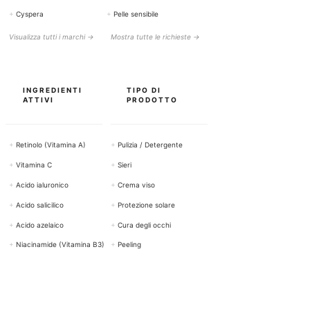
+
Cyspera
+
Pelle sensibile
Visualizza tutti i marchi →
Mostra tutte le richieste →
INGREDIENTI
TIPO DI
ATTIVI
PRODOTTO
+
Retinolo (Vitamina A)
+
Pulizia / Detergente
+
Vitamina C
+
Sieri
+
Acido ialuronico
+
Crema viso
+
Acido salicilico
+
Protezione solare
+
Acido azelaico
+
Cura degli occhi
+
Niacinamide (Vitamina B3)
+
Peeling
Mostra tutti i principi attivi →
Visualizza tutti i prodotti →