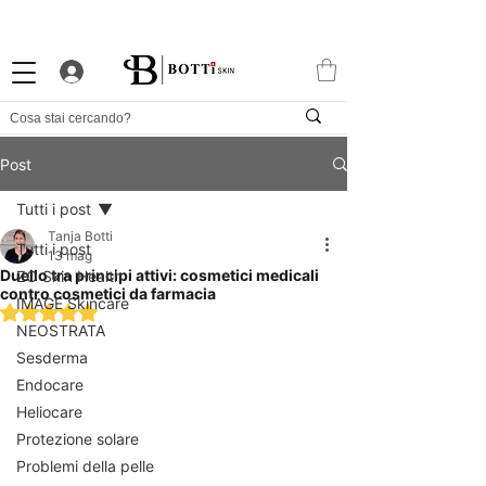
10% DI BENVENUTO
PROGRAMMA FEDELTÀ ATTRAENTE
APP ESCLUSIVA
Post
Tutti i post
Tanja Botti
Tutti i post
13 mag
Duello tra principi attivi: cosmetici medicali
ZO Skin Health
contro cosmetici da farmacia
IMAGE Skincare
Valutazione NaN stelle su 5.
NEOSTRATA
Sesderma
Endocare
Heliocare
Protezione solare
Problemi della pelle