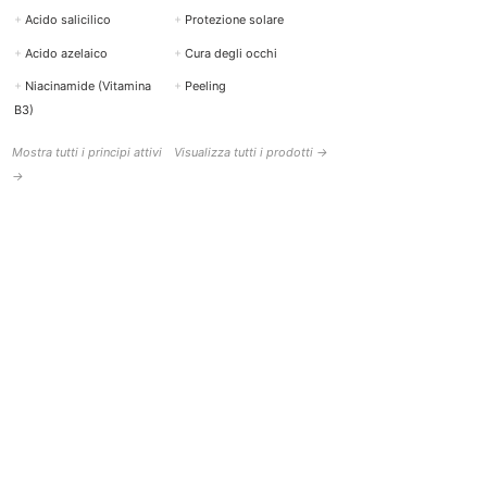
+
Acido salicilico
+
Protezione solare
+
Acido azelaico
+
Cura degli occhi
+
Niacinamide (Vitamina
+
Peeling
B3)
Mostra tutti i principi attivi
Visualizza tutti i prodotti →
→
AIUTO E CONTATTI
BOTTISKIN Svizzera
una società del Botti Group GmbH
+41 (0) 76 765 66 47
info@bottiskin.ch
Bahnhofstrasse 22, 8932 Mettmenstetten
Lun - Ven: 8:00 - 18:00