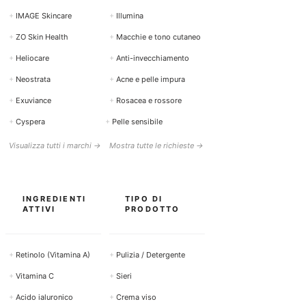
+
IMAGE Skincare
+
Illumina
+
ZO Skin Health
+
Macchie e tono cutaneo
+
Heliocare
+
Anti-invecchiamento
+
Neostrata
+
Acne e pelle impura
+
Exuviance
+
Rosacea e rossore
+
Cyspera
+
Pelle sensibile
Visualizza tutti i marchi →
Mostra tutte le richieste →
INGREDIENTI
TIPO DI
ATTIVI
PRODOTTO
+
Retinolo (Vitamina A)
+
Pulizia / Detergente
+
Vitamina C
+
Sieri
+
Acido ialuronico
+
Crema viso