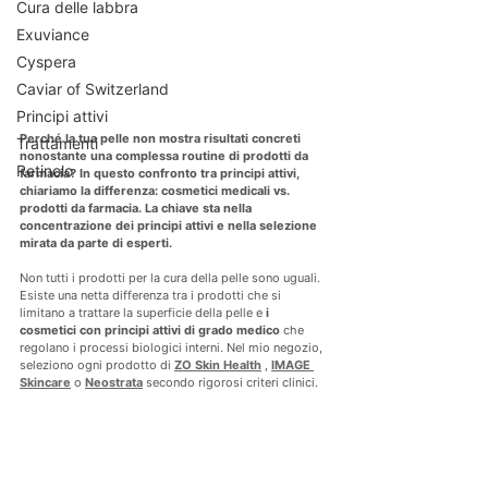
Cura delle labbra
Exuviance
Cyspera
Caviar of Switzerland
Principi attivi
Perché la tua pelle non mostra risultati concreti 
Trattamenti
nonostante una complessa routine di prodotti da 
Retinolo
farmacia? In questo confronto tra principi attivi, 
chiariamo la differenza: cosmetici medicali vs. 
prodotti da farmacia. La chiave sta nella 
concentrazione dei principi attivi e nella selezione 
mirata da parte di esperti.
Non tutti i prodotti per la cura della pelle sono uguali. 
Esiste una netta differenza tra i prodotti che si 
limitano a trattare la superficie della pelle e 
i 
cosmetici con principi attivi di grado medico
 che 
regolano i processi biologici interni. Nel mio negozio, 
seleziono ogni prodotto di 
ZO Skin Health
 , 
IMAGE 
Skincare
 o 
Neostrata
 secondo rigorosi criteri clinici.