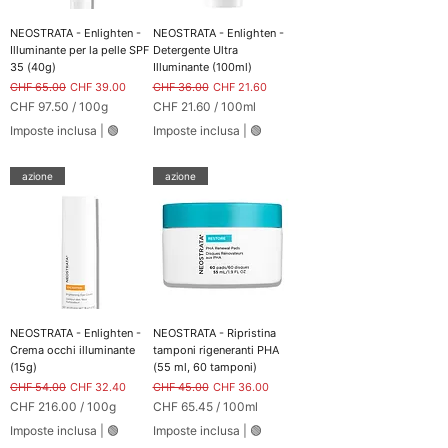
NEOSTRATA - Enlighten -
NEOSTRATA - Enlighten -
Illuminante per la pelle SPF
Detergente Ultra
35 (40g)
Illuminante (100ml)
Prezzo regolare
Prezzo scontato
Prezzo regolare
Prezzo scontato
CHF 65.00
CHF 39.00
CHF 36.00
CHF 21.60
CHF 97.50
/
100g
CHF 21.60
/
100ml
C
C
Imposte inclusa
|
🟢
Imposte inclusa
|
🟢
H
H
F
F
azione
azione
9
2
7
1
.
.
5
6
0
0
p
p
e
e
r
r
1
1
0
0
NEOSTRATA - Enlighten -
NEOSTRATA - Ripristina
0
0
Crema occhi illuminante
tamponi rigeneranti PHA
G
M
(15g)
(55 ml, 60 tamponi)
r
i
Prezzo regolare
Prezzo scontato
Prezzo regolare
Prezzo scontato
CHF 54.00
CHF 32.40
CHF 45.00
CHF 36.00
a
l
CHF 216.00
/
100g
CHF 65.45
/
100ml
m
l
C
C
m
i
Imposte inclusa
|
🟢
Imposte inclusa
|
🟢
H
H
i
l