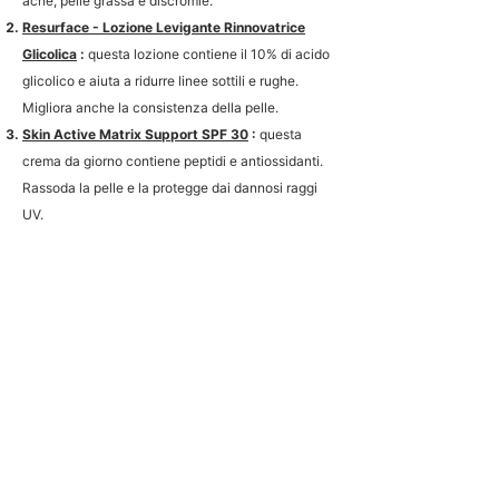
acne, pelle grassa e discromie.
Resurface - Lozione Levigante Rinnovatrice
Glicolica
:
questa lozione contiene il 10% di acido
glicolico e aiuta a ridurre linee sottili e rughe.
Migliora anche la consistenza della pelle.
Skin Active Matrix Support SPF 30
:
questa
crema da giorno contiene peptidi e antiossidanti.
Rassoda la pelle e la protegge dai dannosi raggi
UV.
Restore - Crema Viso Bionica 12% PHA
:
Questa
ricca crema idratante contiene poliidrossiacidi
(PHA). Idrata la pelle e rafforza la barriera
cutanea.
Enlighten Pigment Controller
:
questo prodotto
aiuta a schiarire le macchie di pigmento e
uniforma il tono della pelle.
Neostrata comprende prodotti che hanno
dimostrato di essere estremamente efficaci in