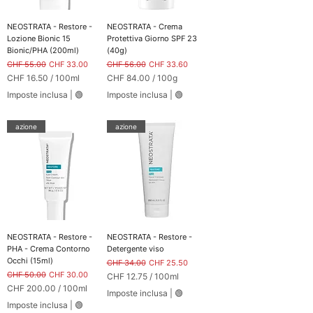
r
e
1
r
0
1
NEOSTRATA - Restore -
NEOSTRATA - Crema
0
0
Lozione Bionic 15
Protettiva Giorno SPF 23
G
0
Bionic/PHA (200ml)
(40g)
r
M
Prezzo regolare
Prezzo scontato
Prezzo regolare
Prezzo scontato
CHF 55.00
CHF 33.00
CHF 56.00
CHF 33.60
a
i
CHF 16.50
/
100ml
CHF 84.00
/
100g
m
l
C
C
m
l
Imposte inclusa
|
🟢
Imposte inclusa
|
🟢
H
H
i
i
F
F
l
i
azione
azione
1
8
t
6
4
r
.
.
i
5
0
0
0
p
p
e
e
r
r
1
1
0
0
NEOSTRATA - Restore -
NEOSTRATA - Restore -
0
0
PHA - Crema Contorno
Detergente viso
M
G
Occhi (15ml)
Prezzo regolare
Prezzo scontato
CHF 34.00
CHF 25.50
i
r
Prezzo regolare
Prezzo scontato
CHF 50.00
CHF 30.00
CHF 12.75
/
100ml
l
a
C
CHF 200.00
/
100ml
l
m
Imposte inclusa
|
🟢
H
C
i
m
Imposte inclusa
|
🟢
F
H
l
i