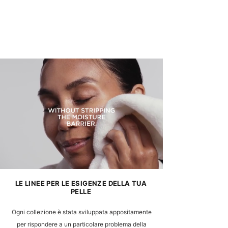
6
2
9
8
.
6
0
.
0
6
p
7
e
p
r
e
1
r
0
1
0
0
G
0
r
M
a
i
m
l
m
l
i
i
l
i
t
r
i
LE LINEE PER LE ESIGENZE DELLA TUA
PELLE
Ogni collezione è stata sviluppata appositamente
per rispondere a un particolare problema della