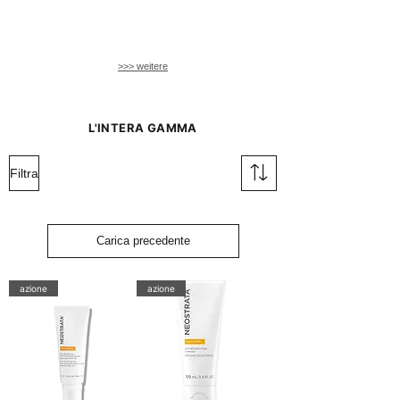
gestresste
Haut.
>>> weitere
L'INTERA GAMMA
Filtra
Carica precedente
azione
azione