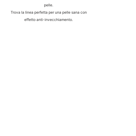
pelle.
Trova la linea perfetta per una pelle sana con
effetto anti-invecchiamento.
SKIN ACTIVE
Eine
umfassende
Anti-
Aging-
Pflege,
die
alle
Zeichen
der
Hautalterung
bekämpft
und
die
Hautmatrix
stärkt.
CORRECT
Intensive
Anti-
Aging-
Pflege
mit
hochwirksamen
Inhaltsstoffen