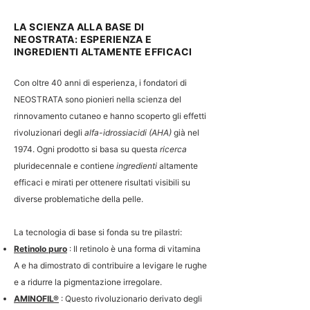
r
p
1
e
LA SCIENZA ALLA BASE DI
0
r
NEOSTRATA: ESPERIENZA E
0
1
G
0
INGREDIENTI ALTAMENTE EFFICACI
r
0
a
G
Con oltre 40 anni di esperienza, i fondatori di
m
r
m
a
NEOSTRATA sono pionieri nella scienza del
i
m
rinnovamento cutaneo e hanno scoperto gli effetti
m
i
rivoluzionari degli
alfa-idrossiacidi (AHA)
già nel
1974. Ogni prodotto si basa su questa
ricerca
pluridecennale e contiene
ingredienti
altamente
efficaci e mirati per ottenere risultati visibili su
diverse problematiche della pelle.
La tecnologia di base si fonda su tre pilastri:
Retinolo puro
:
Il retinolo è una forma di vitamina
A e ha dimostrato di contribuire a levigare le rughe
e a ridurre la pigmentazione irregolare.
AMINOFIL®
:
Questo rivoluzionario derivato degli