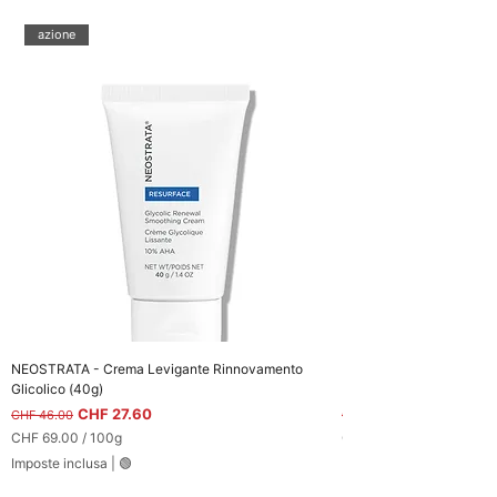
azione
NEOSTRATA - Crema Levigante Rinnovamento
NEOSTRATA - Illumina - 
Glicolico (40g)
(15ml)
Prezzo regolare
Prezzo scontato
Prezzo regolare
CHF 27.60
CHF 46.00
CHF 55.00
CHF 69.00
/
100g
CHF 286.67
C
C
Imposte inclusa
|
🟢
Imposte inclusa
H
H
F
F