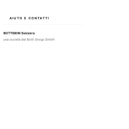
AIUTO E CONTATTI
BOTTISKIN Svizzera
una società del Botti Group GmbH
+41 (0) 76 765 66 47
info@bottiskin.ch
Bahnhofstrasse 22, 8932 Mettmenstetten
Lun - Ven: 8:00 - 18:00
I TUOI VANTAGGI
Cosmetici con principi attivi medicali
Risultati sostenibili grazie a standard di principi attivi
all'avanguardia