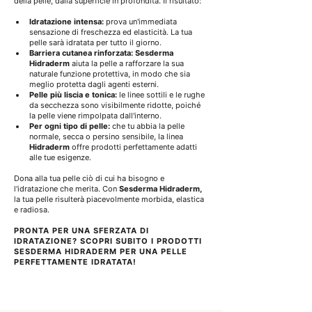
della pelle, dalla superficie in profondità. Il risultato:
Idratazione intensa:
 prova un'immediata 
sensazione di freschezza ed elasticità. La tua 
pelle sarà idratata per tutto il giorno.
Barriera cutanea rinforzata:
Sesderma 
Hidraderm
 aiuta la pelle a rafforzare la sua 
naturale funzione protettiva, in modo che sia 
meglio protetta dagli agenti esterni.
Pelle più liscia e tonica:
 le linee sottili e le rughe 
da secchezza sono visibilmente ridotte, poiché 
la pelle viene rimpolpata dall'interno.
Per ogni tipo di pelle:
 che tu abbia la pelle 
normale, secca o persino sensibile, la linea 
Hidraderm
 offre prodotti perfettamente adatti 
alle tue esigenze.
Dona alla tua pelle ciò di cui ha bisogno e 
l'idratazione che merita. Con 
Sesderma Hidraderm,
la tua pelle risulterà piacevolmente morbida, elastica 
e radiosa.
PRONTA PER UNA SFERZATA DI 
IDRATAZIONE? SCOPRI SUBITO I PRODOTTI 
SESDERMA HIDRADERM PER UNA PELLE 
PERFETTAMENTE IDRATATA!