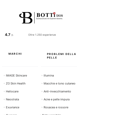
4.7
Oltre 1.250 esperienze
/5
MARCHI
PROBLEMI DELLA
PELLE
+
IMAGE Skincare
+
Illumina
+
ZO Skin Health
+
Macchie e tono cutaneo
+
Heliocare
+
Anti-invecchiamento
+
Neostrata
+
Acne e pelle impura
+
Exuviance
+
Rosacea e rossore