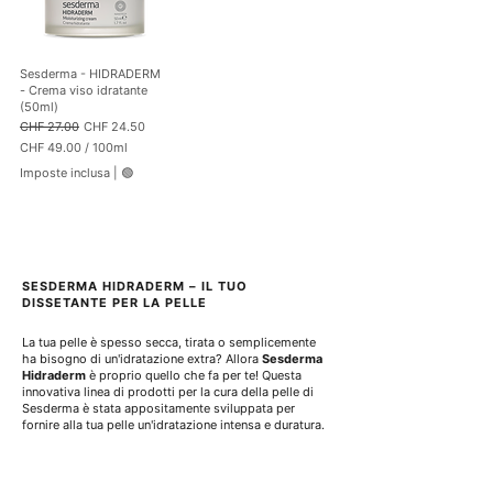
p
p
e
e
r
r
1
1
0
Sesderma - HIDRADERM
0
0
- Crema viso idratante
0
M
(50ml)
M
i
Prezzo regolare
Prezzo scontato
CHF 27.00
CHF 24.50
i
l
l
CHF 49.00
/
100ml
l
l
C
i
Imposte inclusa
|
🟢
i
H
l
l
F
i
i
t
t
4
r
r
9
i
i
.
0
SESDERMA HIDRADERM – IL TUO 
0
DISSETANTE PER LA PELLE
p
e
La tua pelle è spesso secca, tirata o semplicemente 
r
ha bisogno di un'idratazione extra? Allora 
Sesderma 
1
Hidraderm
 è proprio quello che fa per te! Questa 
0
innovativa linea di prodotti per la cura della pelle di 
0
Sesderma è stata appositamente sviluppata per 
M
fornire alla tua pelle un'idratazione intensa e duratura.
i
l
l
i