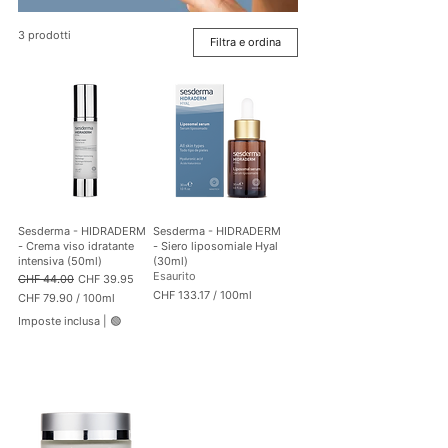
3 prodotti
Filtra e ordina
Sesderma - HIDRADERM
Sesderma - HIDRADERM
- Crema viso idratante
- Siero liposomiale Hyal
intensiva (50ml)
(30ml)
Esaurito
Prezzo regolare
Prezzo scontato
CHF 44.00
CHF 39.95
CHF 133.17
/
100ml
CHF 79.90
/
100ml
C
C
Imposte inclusa
|
🟢
H
H
F
F
1
7
3
9
3
.
.
9
1
0
7