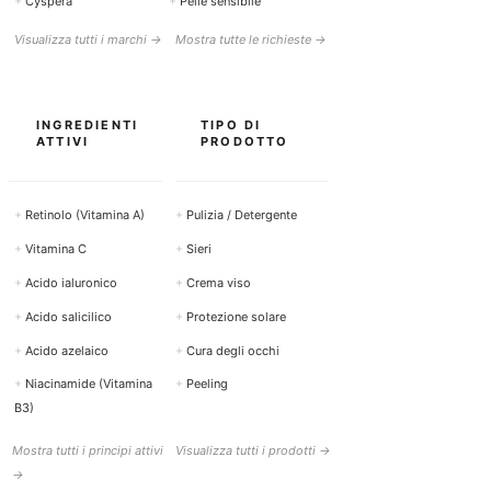
+
Cyspera
+
Pelle sensibile
Visualizza tutti i marchi →
Mostra tutte le richieste →
INGREDIENTI
TIPO DI
ATTIVI
PRODOTTO
+
Retinolo (Vitamina A)
+
Pulizia / Detergente
+
Vitamina C
+
Sieri
+
Acido ialuronico
+
Crema viso
+
Acido salicilico
+
Protezione solare
+
Acido azelaico
+
Cura degli occhi
+
Niacinamide (Vitamina
+
Peeling
B3)
Mostra tutti i principi attivi
Visualizza tutti i prodotti →
→