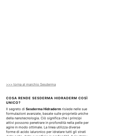
l
i
t
r
i
>>> torna al marchio Sesderma
COSA RENDE SESDERMA HIDRADERM COSÌ 
UNICO?
Il segreto di 
Sesderma Hidraderm
 risiede nelle sue 
formulazioni avanzate, basate sulle proprietà uniche 
della nanotecnologia. Ciò significa che i principi 
attivi possono penetrare in profondità nella pelle per 
agire in modo ottimale. La linea utilizza diverse 
forme di acido ialuronico per idratare tutti gli strati 