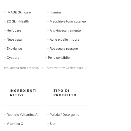
+
IMAGE Skincare
+
Illumina
+
ZO Skin Health
+
Macchie e tono cutaneo
+
Heliocare
+
Anti-invecchiamento
+
Neostrata
+
Acne e pelle impura
+
Exuviance
+
Rosacea e rossore
+
Cyspera
+
Pelle sensibile
Visualizza tutti i marchi →
Mostra tutte le richieste →
INGREDIENTI
TIPO DI
ATTIVI
PRODOTTO
+
Retinolo (Vitamina A)
+
Pulizia / Detergente
+
Vitamina C
+
Sieri