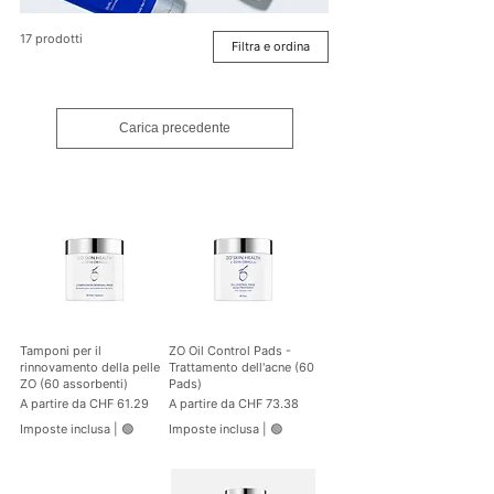
17 prodotti
Filtra e ordina
Carica precedente
Tamponi per il
ZO Oil Control Pads -
rinnovamento della pelle
Trattamento dell'acne (60
ZO (60 assorbenti)
Pads)
Prezzo scontato
Prezzo scontato
A partire da
CHF 61.29
A partire da
CHF 73.38
Imposte inclusa
|
🟢
Imposte inclusa
|
🟢