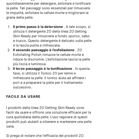
quotidianamente per detergere, esfoliare e tonificare 
la pelle. Tali passaggi sono essenziali per rimuovere 
le impurità, esfoliare le cellule morte e migliorare la 
grana della pelle.
Il primo passo è la detersione
. A tale scopo, si
utilizza il detergente ZO della linea ZO Getting 
Skin Ready per rimuovere a fondo sporco, sebo 
e trucco. Questo detergente è delicato sulla pelle 
e la lascia pulita e rinfrescata.
Il secondo passaggio è l'esfoliazione
. ZO 
Exfoliating Polish rimuove le cellule morte e 
riduce le discromie. L'esfoliazione lascia la pelle 
più liscia e luminosa.
Il terzo passaggio è la tonificazione
. In questa 
fase, si utilizza il Tonico ZO per lenire e 
rinfrescare la pelle. Il tonico aiuta ad affinare i 
pori e a preparare la pelle per il trattamento 
successivo.
FACILE DA USARE
I prodotti della
linea ZO Getting Skin Ready sono 
facili da usare e offrono una soluzione efficace per la 
cura quotidiana della pelle. L'uso regolare di questi 
prodotti può aiutarti a ottenere e mantenere una pelle 
sana.
Si prega di notare che l'efficacia dei prodotti ZO 