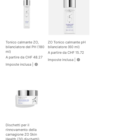
Tonico calmante ZO,
ZO Tonico calmante pH
bilanciatore del PH (180
bilanciatore (60 ml)
ml)
Prezzo scontato
A partire da
CHF 15.72
Prezzo scontato
A partire da
CHF 48.27
Imposte inclusa
|
🟢
Imposte inclusa
|
🟢
Dischetti per il
rinnovamento della
carnagione ZO Skin
Health (30 dischetti)