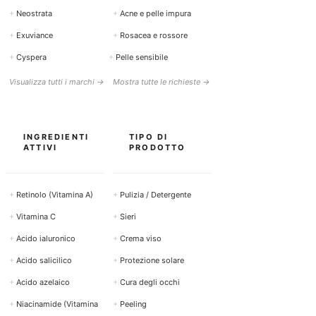
+
Neostrata
+
Acne e pelle impura
+
Exuviance
+
Rosacea e rossore
+
Cyspera
+
Pelle sensibile
Visualizza tutti i marchi →
Mostra tutte le richieste →
INGREDIENTI
TIPO DI
ATTIVI
PRODOTTO
+
Retinolo (Vitamina A)
+
Pulizia / Detergente
+
Vitamina C
+
Sieri
+
Acido ialuronico
+
Crema viso
+
Acido salicilico
+
Protezione solare
+
Acido azelaico
+
Cura degli occhi
+
Niacinamide (Vitamina
+
Peeling