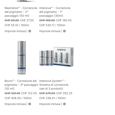
r
1
Neutralize™ - Correzione
Intensive™ - Correzione
0
del pigmento - 2°
del pigmento - 1°
0
passaggio (50 ml)
passaggio (30ml)
M
Prezzo regolare
Prezzo scontato
Prezzo regolare
Prezzo scontato
CHF 29.00
CHF 27.55
CHF 169.00
CHF 160.55
i
CHF 55.10
/
100ml
CHF 535.17
/
100ml
l
C
C
l
Imposte inclusa
|
🟢
Imposte inclusa
|
🟢
H
H
i
F
F
l
i
5
5
t
5
3
r
.
5
i
1
.
0
1
p
7
e
p
r
e
1
r
0
1
Boost™ - Correzione del
Intensive System™ -
0
0
pigmento - 3° passaggio
Sistema di correzione
M
0
(30 ml)
(set di 3 prodotti)
i
M
Prezzo regolare
Prezzo scontato
Prezzo regolare
Prezzo scontato
CHF 129.00
CHF 122.55
CHF 279.00
CHF 262.25
l
i
CHF 408.50
/
100ml
CHF 238.41
/
100ml
l
l
C
C
i
l
Imposte inclusa
|
🟢
Imposte inclusa
|
🟢
H
H
l
i
F
F
i
l
t
i