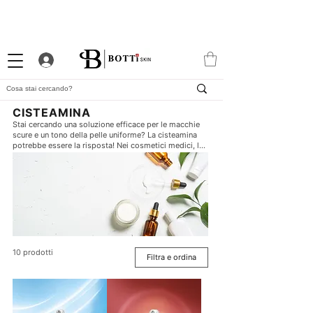
10% DI BENVENUTO
PROGRAMMA FEDELTÀ
APP ESCLUSIVA
ATTRAENTE
CISTEAMINA
Stai cercando una soluzione efficace per le macchie
scure e un tono della pelle uniforme? La cisteamina
potrebbe essere la risposta! Nei cosmetici medici, la
cisteamina viene utilizzata come ingrediente in molti
prodotti per migliorare l'aspetto delle macchie senili,
dei disturbi della pigmentazione e di altre macchie.
Come potente antiossidante, la cisteamina aiuta a
neutralizzare i radicali liberi e illumina la pelle. Scopri
il potere della cisteamina e goditi una pelle
visibilmente più bella!
10 prodotti
Filtra e ordina