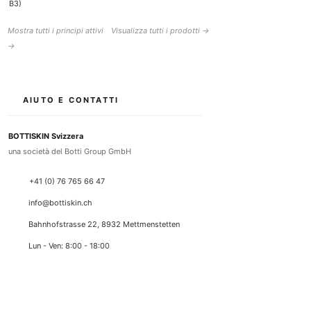
B3)
Mostra tutti i principi attivi
Visualizza tutti i prodotti →
→
AIUTO E CONTATTI
BOTTISKIN Svizzera
una società del Botti Group GmbH
+41 (0) 76 765 66 47
info@bottiskin.ch
Bahnhofstrasse 22, 8932 Mettmenstetten
Lun - Ven: 8:00 - 18:00
I TUOI VANTAGGI