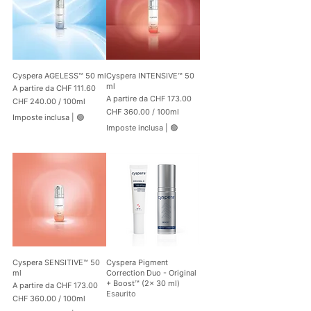
Cyspera AGELESS™ 50 ml
Cyspera INTENSIVE™ 50
ml
Prezzo scontato
A partire da
CHF 111.60
Prezzo scontato
A partire da
CHF 173.00
CHF 240.00
/
100ml
C
CHF 360.00
/
100ml
Imposte inclusa
|
🟢
H
C
Imposte inclusa
|
🟢
F
H
F
2
4
3
0
6
.
0
0
.
0
0
p
0
e
p
r
e
1
r
0
1
Cyspera SENSITIVE™ 50
Cyspera Pigment
0
0
ml
Correction Duo - Original
M
0
+ Boost™ (2x 30 ml)
Prezzo scontato
A partire da
CHF 173.00
i
M
Esaurito
CHF 360.00
/
100ml
l
i
C
l
l