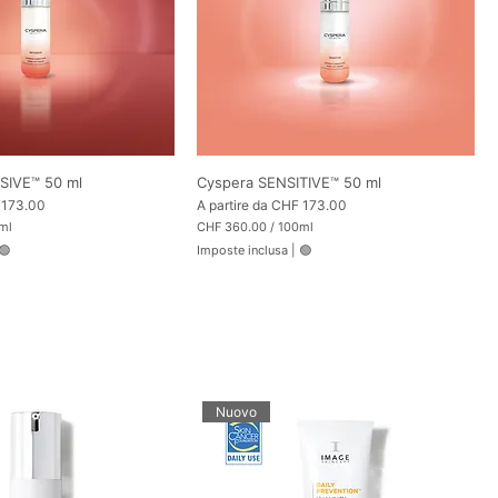
a
m
m
i
SIVE™ 50 ml
Cyspera SENSITIVE™ 50 ml
Prezzo scontato
 173.00
A partire da
CHF 173.00
ml
CHF 360.00
/
100ml
C
🟢
Imposte inclusa
|
🟢
H
F
3
6
0
.
0
0
p
e
Nuovo
r
1
0
0
M
i