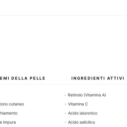
G
M
r
i
a
l
m
l
m
i
i
l
i
t
r
i
EMI DELLA PELLE
INGREDIENTI ATTIVI
+
Retinolo (Vitamina A)
+
tono cutaneo
Vitamina C
+
chiamento
Acido ialuronico
+
e impura
Acido salicilico