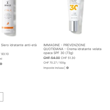
l
l
i
l
i
t
r
i
Siero idratante anti-età
IMMAGINE - PREVENZIONE
QUOTIDIANA - Crema idratante velata
opaca SPF 30 (73g)
zzo scontato
 93.10
Prezzo regolare
CHF 54.00
Prezzo scontato
CHF 51.30
ml
CHF 70.27
/
100g
🟢
C
Imposte inclusa
|
🟢
H
F
7
0
.
2
7
p
e
r
1
0