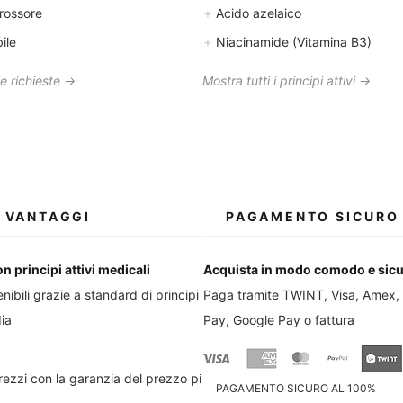
+
rossore
Acido azelaico
+
ile
Niacinamide (Vitamina B3)
le richieste →
Mostra tutti i principi attivi →
I VANTAGGI
PAGAMENTO SICURO
n principi attivi medicali
Acquista in modo comodo e sic
enibili grazie a standard di principi attivi
Paga tramite TWINT, Visa, Amex,
ia
Pay, Google Pay o fattura
prezzi con la garanzia del prezzo più
PAGAMENTO SICURO AL 100%