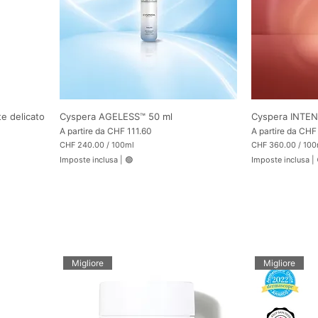
a
a
m
m
m
m
i
i
e delicato
Cyspera AGELESS™ 50 ml
Cyspera INTEN
Prezzo scontato
Prezzo scontato
A partire da
CHF 111.60
A partire da
CHF
CHF 240.00
/
100ml
CHF 360.00
/
100
C
C
Imposte inclusa
|
🟢
Imposte inclusa
|
H
H
F
F
2
3
4
6
0
0
.
.
0
0
0
0
p
p
e
e
Migliore
Migliore
r
r
1
1
0
0
0
0
M
M
i
i