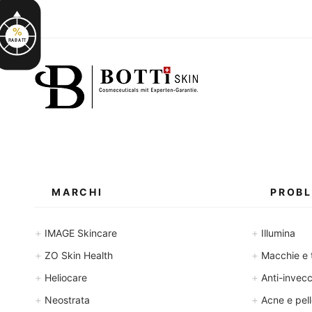
TENSAGE
THE MAX
%
IMMAGINE VIAGGIO
RABATT
VITAL C
MARCHI
PROBL
+
+
IMAGE Skincare
Illumina
+
+
ZO Skin Health
Macchie e 
+
+
Heliocare
Anti-invec
+
+
Neostrata
Acne e pell