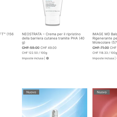
FT™ (156
NEOSTRATA – Crema per il ripristino
IMAGE MD Bals
della barriera cutanea tramite PHA (40
Rigenerante per
g)
Molecolare (57
Prezzo regolare
CHF 59.00
Prezzo scontato
Prezzo regolare
CHF 71.00
Prez
CHF 49.00
CHF 
CHF 122.50
/
100g
CHF 118.33
/
100
C
C
Imposte inclusa
|
🟢
Imposte inclusa
|
H
H
F
F
1
1
2
1
2
8
.
.
5
3
0
3
p
p
Nuovo
Nuovo
e
e
r
r
1
1
0
0
0
0
G
G
r
r