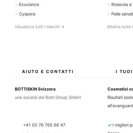
+
+
Exuviance
Rosacea e 
+
+
Cyspera
Pelle sensib
Visualizza tutti i marchi →
Mostra tutte 
AIUTO E CONTATTI
I TUO
BOTTISKIN Svizzera
Cosmetici co
una società del Botti Group GmbH
Risultati sost
all'avanguard
+41 (0) 76 765 66 47
✓
I migliori 