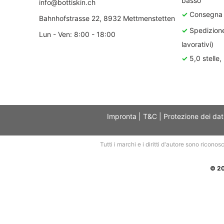
basso
info@bottiskin.ch
✓
Consegna d
Bahnhofstrasse 22, 8932 Mettmenstetten
✓
Spedizione
Lun - Ven: 8:00 - 18:00
lavorativi)
✓
5,0 stelle,
Impronta
|
T&C
|
Protezione dei dat
Tutti i marchi e i diritti d'autore sono riconos
© 20