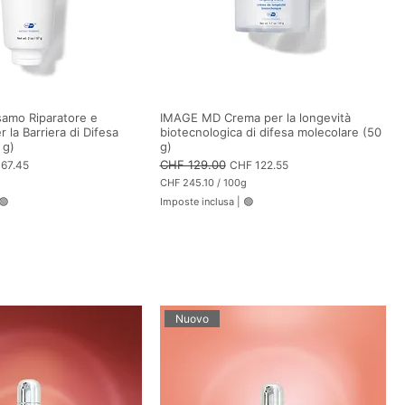
amo Riparatore e
IMAGE MD Crema per la longevità
 la Barriera di Difesa
biotecnologica di difesa molecolare (50
 g)
g)
zo scontato
Prezzo regolare
CHF 129.00
Prezzo scontato
67.45
CHF 122.55
g
CHF 245.10
/
100g
C
🟢
Imposte inclusa
|
🟢
H
F
2
4
5
.
1
0
p
Nuovo
e
r
1
0
0
G
r