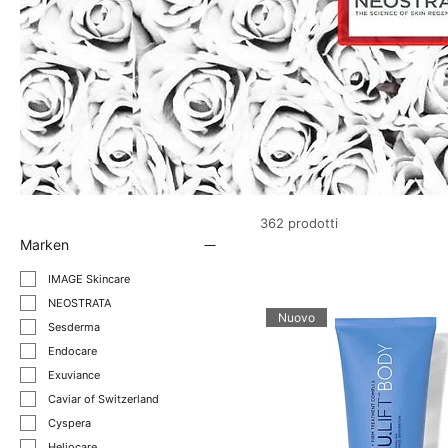
362 prodotti
Marken
IMAGE Skincare
NEOSTRATA
Nuovo
Sesderma
Endocare
Exuviance
Caviar of Switzerland
Cyspera
Heliocare