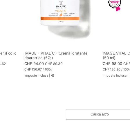
l
l
l
l
i
i
l
l
i
i
t
t
r
r
i
i
r il collo
IMAGE - VITAL C - Crema idratante
IMAGE VITAL C 
riparatrice (57g)
(50 ml)
Prezzo regolare
CHF 94.00
Prezzo scontato
Prezzo regolare
CHF 98.00
Pre
4.62
CHF 89.30
CHF
CHF 156.67
/
100g
CHF 186.20
/
100
C
C
Imposte inclusa
|
🟢
Imposte inclusa
|
H
H
F
F
1
1
5
8
6
6
.
.
6
2
7
0
p
p
Carica altro
e
e
r
r
1
1
0
0
0
0