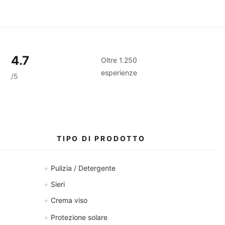
0
G
r
a
m
m
i
4.7
Oltre 1.250
esperienze
/5
TIPO DI PRODOTTO
+
Pulizia / Detergente
+
Sieri
+
Crema viso
+
Protezione solare