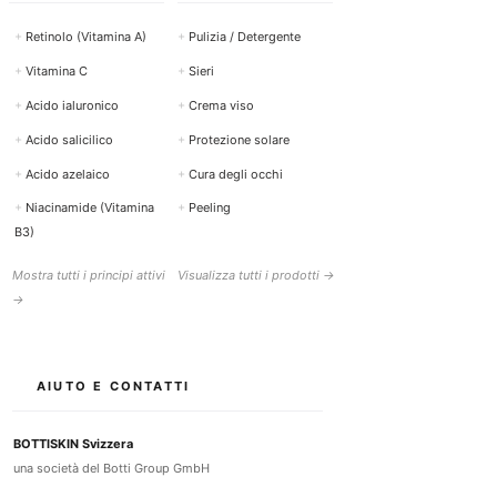
+
Retinolo (Vitamina A)
+
Pulizia / Detergente
+
Vitamina C
+
Sieri
+
Acido ialuronico
+
Crema viso
+
Acido salicilico
+
Protezione solare
+
Acido azelaico
+
Cura degli occhi
+
Niacinamide (Vitamina
+
Peeling
B3)
Mostra tutti i principi attivi
Visualizza tutti i prodotti →
→
AIUTO E CONTATTI
BOTTISKIN Svizzera
una società del Botti Group GmbH