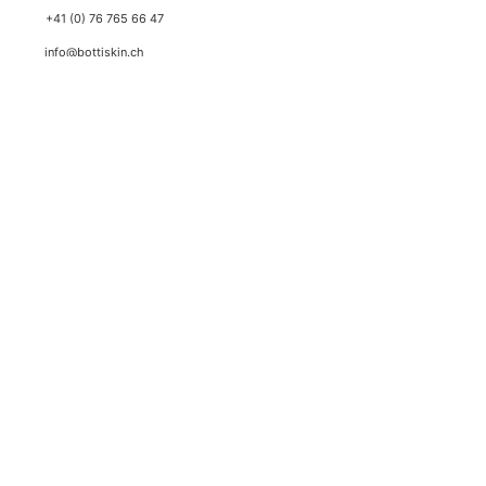
+41 (0) 76 765 66 47
info@bottiskin.ch
Bahnhofstrasse 22, 8932 Mettmenstetten
Lun - Ven: 8:00 - 18:00
I TUOI VANTAGGI
Cosmetici con principi attivi medicali
Risultati sostenibili grazie a standard di principi attivi
all'avanguardia
✓
I migliori prezzi con la garanzia del prezzo più
basso
✓
Consegna duty-free (Svizzera e Liechtenstein)
✓
Spedizione espressa svizzera (1-2 giorni lavorativi)
✓
5,0 stelle, punteggio più alto su Google