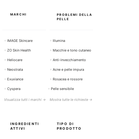
MARCHI
PROBLEMI DELLA
PELLE
+
IMAGE Skincare
+
Illumina
+
ZO Skin Health
+
Macchie e tono cutaneo
+
Heliocare
+
Anti-invecchiamento
+
Neostrata
+
Acne e pelle impura
+
Exuviance
+
Rosacea e rossore
+
Cyspera
+
Pelle sensibile
Visualizza tutti i marchi →
Mostra tutte le richieste →
INGREDIENTI
TIPO DI
ATTIVI
PRODOTTO