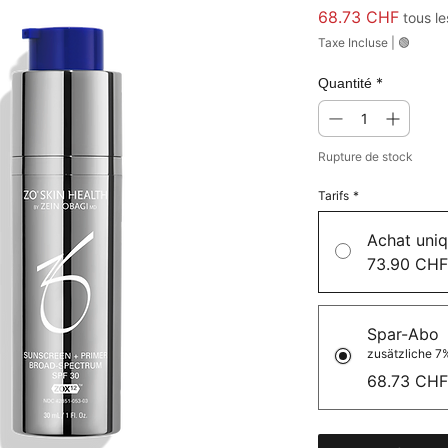
Prix
68.73 CHF
tous le
Taxe Incluse
|
🟢
*
Quantité
Rupture de stock
Tarifs
*
Achat uni
73.90 CHF
Spar-Abo
zusätzliche 7%
68.73 CHF