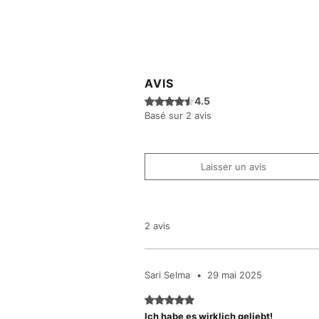
AVIS
Noté 4,5 sur 5.
4.5
Basé sur 2 avis
Laisser un avis
2 avis
Sari Selma
•
29 mai 2025
Noté 5 sur 5.
Ich habe es wirklich geliebt!