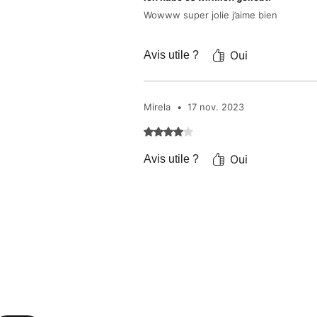
Wowww super jolie j’aime bien
Oui
Avis utile ?
Mirela
•
17 nov. 2023
Noté 4 sur 5.
Oui
Avis utile ?