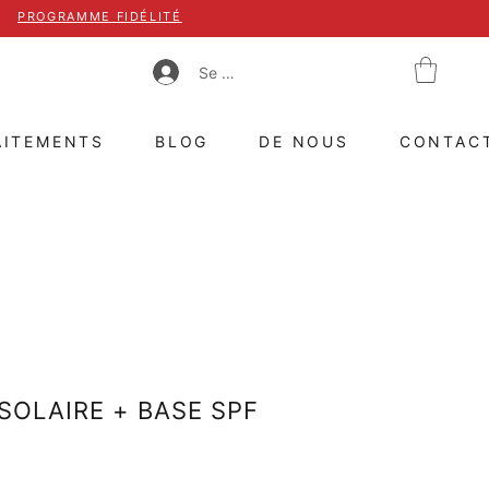
PROGRAMME FIDÉLITÉ
Se connecter
AITEMENTS
BLOG
DE NOUS
CONTAC
SOLAIRE + BASE SPF
5 sur cinq étoiles selon 2 avis