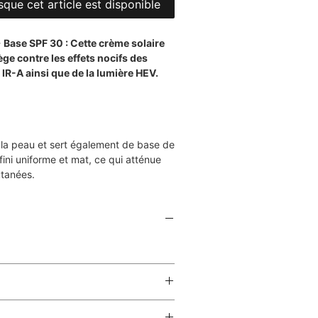
sque cet article est disponible
 Base SPF 30 : Cette crème solaire
ge contre les effets nocifs des
IR-A ainsi que de la lumière HEV.
la peau et sert également de base de
ini uniforme et mat, ce qui atténue
utanées.
eau
tes avant l'exposition au soleil et