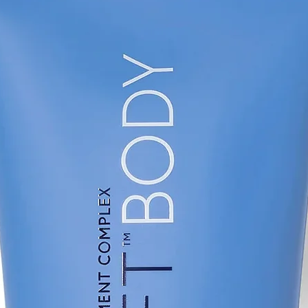
Et si votre peau
agressifs tels qu
laser qui provo
extrême, alors Se