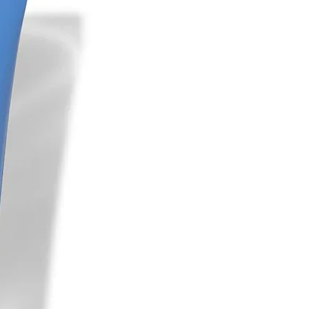
 est exposée à des traitements
e les radiations ou les traitements
quent une xérose ou une sécheresse
nsyses RX est le meilleur choix.