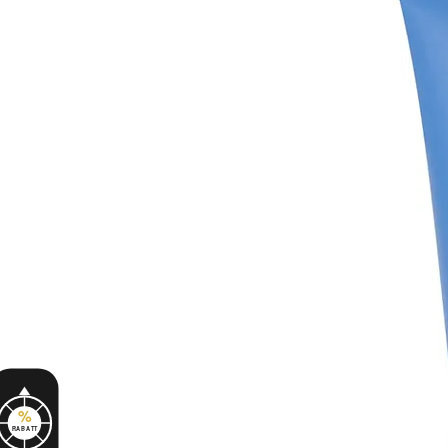
%
RABATT