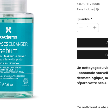
6.80 CHF
/
100ml
6.80 CHF
Taxe Incluse
|
🟢
pour
100
Millilitres
*
Quantité
C
Un nettoyage du vi
liposomale nouvell
dermatologique, net
répare votre peau.
Ce nettoyant a été 