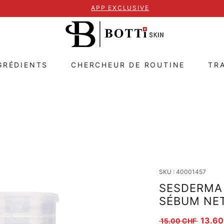
APP EXCLUSIVE
GRÉDIENTS
CHERCHEUR DE ROUTINE
TR
SKU : 40001457
SESDERMA 
SÉBUM NE
Prix or
13.60
 15.00 CHF 