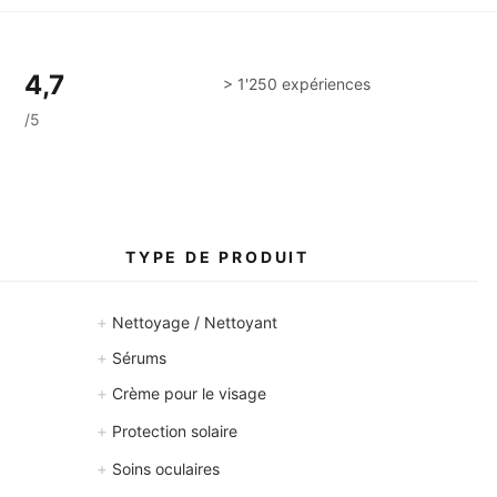
4,7
> 1'250 expériences
/5
S
TYPE DE PRODUIT
+
Nettoyage / Nettoyant
+
Sérums
+
Crème pour le visage
+
Protection solaire
+
Soins oculaires