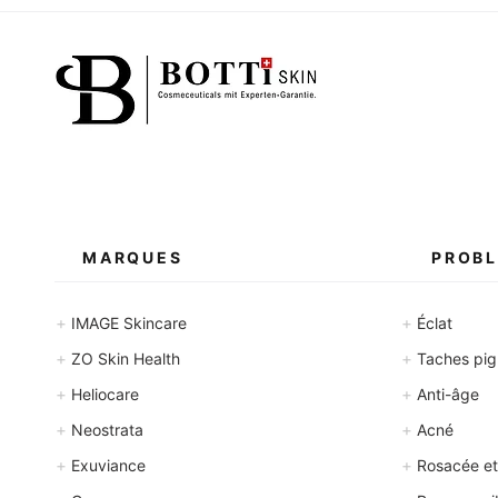
MARQUES
PROBL
+
+
IMAGE Skincare
Éclat
+
+
ZO Skin Health
Taches pigm
+
+
Heliocare
Anti-âge
+
+
Neostrata
Acné
+
+
Exuviance
Rosacée et