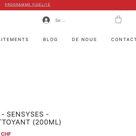
PROGRAMME FIDÉLITÉ
Se connecter
AITEMENTS
BLOG
DE NOUS
CONTAC
- SENSYSES -
TTOYANT (200ML)
iginal
Prix promotionnel
 CHF