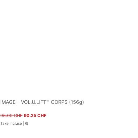
IMAGE - VOL.U.LIFT™ CORPS (156g)
Prix original
Prix promotionnel
95.00 CHF
90.25 CHF
Taxe Incluse
|
🟢