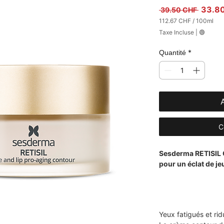
Prix or
33.8
 39.50 CHF 
112.67 CHF
/
100ml
112.67 CHF
Taxe Incluse
|
🟢
pour
100
Millilitres
*
Quantité
C
Sesderma RETISIL C
pour un éclat de j
Yeux fatigués et rid