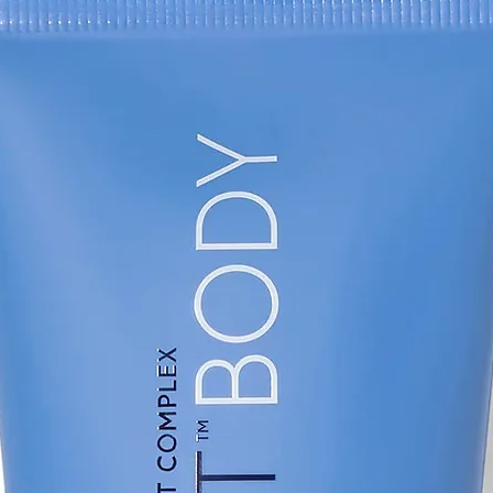
*Évaluation subject
qui appliquaient un
âge deux fois par jo