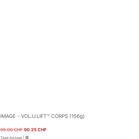
IMAGE - VOL.U.LIFT™ CORPS (156g)
Prix original
Prix promotionnel
95.00 CHF
90.25 CHF
Taxe Incluse
|
🟢