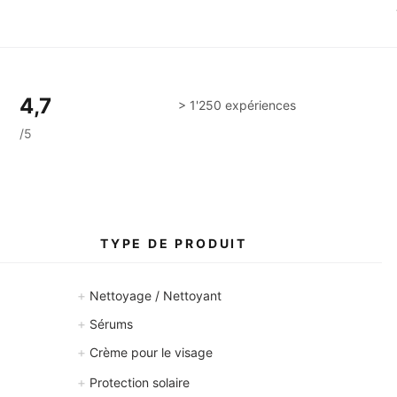
4,7
> 1'250 expériences
/5
S
TYPE DE PRODUIT
+
Nettoyage / Nettoyant
+
Sérums
+
Crème pour le visage
+
Protection solaire