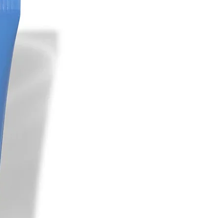
ive de 38 sujets masculins et féminins
 contour des yeux et des lèvres pro-
ur.