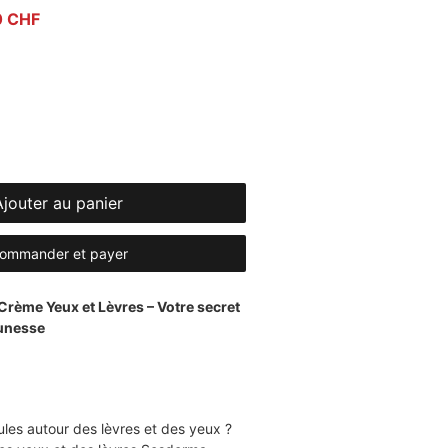
iginal
Prix promotionnel
0 CHF
Ajouter au panier
ommander et payer
rème Yeux et Lèvres – Votre secret
eunesse
ules autour des lèvres et des yeux ?