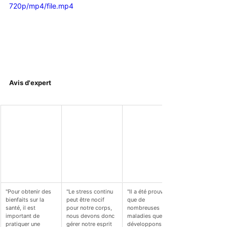
720p/mp4/file.mp4
Avis d'expert
"Pour obtenir des 
"Le stress continu 
"Il a été prouvé 
bienfaits sur la 
peut être nocif 
que de 
santé, il est 
pour notre corps, 
nombreuses 
important de 
nous devons donc 
maladies que nous 
pratiquer une 
gérer notre esprit 
développons sont 