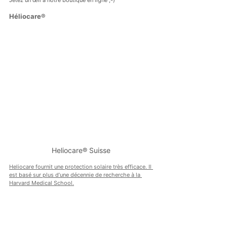
Jetez un œil à notre boutique en ligne ;-)
Héliocare®
Heliocare® Suisse
Heliocare fournit une protection solaire très efficace. Il 
est basé sur plus d’une décennie de recherche à la 
Harvard Medical School.