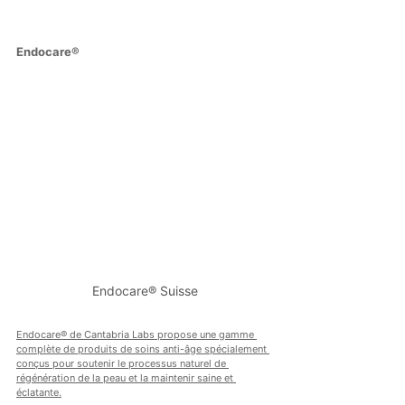
Endocare®
Endocare® Suisse
Endocare® de Cantabria Labs propose une gamme 
complète de produits de soins anti-âge spécialement 
conçus pour soutenir le processus naturel de 
régénération de la peau et la maintenir saine et 
éclatante.