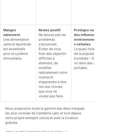
Mangez 
Restez positif
Protégez-vous 
sainement
Ne laissez pas les 
des influences 
Une alimentation 
problèmes 
environnementale
saine et équilibrée 
s'accumuler. 
s néfastes
est essentielle 
Évitez de vous 
La quasi-totalité 
pour le système 
fixer des objectifs 
de la population 
immunitaire.
difficiles à 
mondiale – 93 % – 
atteindre, de 
vit dans des zones 
modifier 
polluées.
radicalement votre 
routine et 
d'apprendre à dire 
non aux choses 
que vous ne 
voulez pas faire.
Nous proposons toute la gamme des deux marques 
les plus connues de Cantabria Labs et tout depuis 
notre propre entrepôt suisse et avec la livraison 
gratuite.