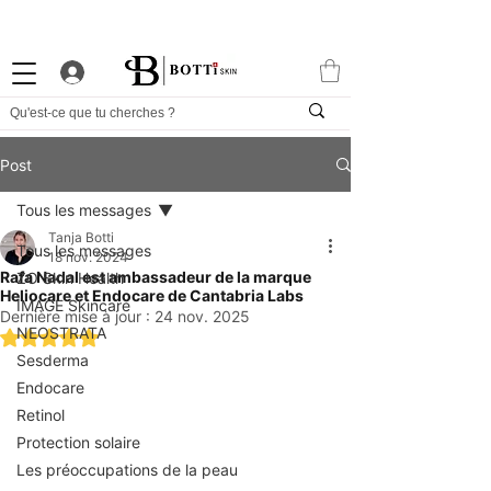
-10% DE BIENVENUE
PROGRAMME FIDÉLITÉ
APP EXCLUSIVE
Post
Tous les messages
Tanja Botti
Tous les messages
18 nov. 2024
Rafa Nadal est ambassadeur de la marque
ZO Skin Health
Heliocare et Endocare de Cantabria Labs
IMAGE Skincare
Dernière mise à jour :
24 nov. 2025
NEOSTRATA
Noté NaN étoiles sur 5.
Sesderma
Endocare
Retinol
Protection solaire
Les préoccupations de la peau