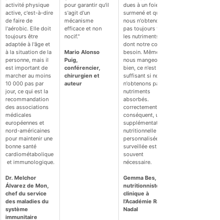
activité physique 
pour garantir qu'il 
dues à un foie 
active, c'est-à-dire 
s'agit d'un 
surmené et que 
de faire de 
mécanisme 
nous n'obtenons 
l'aérobic. Elle doit 
efficace et non 
pas toujours tous 
toujours être 
nocif."
les nutriments 
adaptée à l'âge et 
dont notre corps a 
à la situation de la 
Mario Alonso 
besoin. Même si 
personne, mais il 
Puig, 
nous mangeons 
est important de 
conférencier, 
bien, ce n'est pas 
marcher au moins 
chirurgien et 
suffisant si nous 
10 000 pas par 
auteur
n'obtenons pas les 
jour, ce qui est la 
nutriments 
recommandation 
absorbés. 
des associations 
correctement. Par 
médicales 
conséquent, une 
européennes et 
supplémentation 
nord-américaines 
nutritionnelle 
pour maintenir une 
personnalisée et 
bonne santé 
surveillée est 
cardiométabolique
souvent 
 et immunologique.
nécessaire.
Dr. Melchor 
Gemma Bes, 
Álvarez de Mon, 
nutritionniste 
chef du service 
clinique à 
des maladies du 
l'Académie Rafa 
système 
Nadal
immunitaire