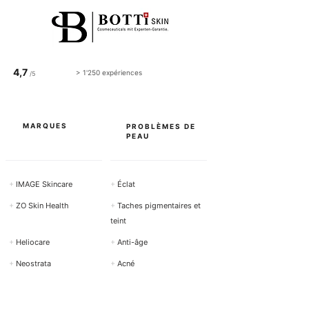
BEAUTÉ
4,7
> 1'250 expériences
/5
MARQUES
PROBLÈMES DE
PEAU
+
IMAGE Skincare
+
Éclat
+
ZO Skin Health
+
Taches pigmentaires et
teint
+
Heliocare
+
Anti-âge
+
Neostrata
+
Acné
+
Exuviance
+
Rosacée et rougeurs
+
Cyspera
+
Peau sensible