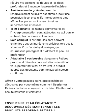
réduire visiblement les ridules et les rides 
profondes et à repulper la peau de l’intérieur.
Amélioration du grain de peau :
 le 
renouvellement cellulaire est stimulé, pour une 
peau plus lisse, plus uniforme et un teint plus 
affiné. Les pores sont resserrés et les 
imperfections atténuées.
Teint éclatant :
 les taches pigmentaires et 
l’hyperpigmentation sont atténuées, ce qui donne 
un teint plus uniforme et lumineux.
Soin complet :
 Les formules sont souvent 
enrichies d’autres ingrédients précieux tels que la 
vitamine C ou l’acide hyaluronique, qui 
nourrissent, protègent et hydratent la peau en 
profondeur.
Adaptable à vos besoins :
 la gamme Retises 
propose différentes concentrations de rétinol, 
vous permettant ainsi de trouver le produit 
adapté aux débutants comme aux utilisateurs 
confirmés.
Offrez à votre peau les soins qu'elle mérite et 
découvrez par vous-même comment 
Sesderma 
Retises
 revitalise et rajeunit votre teint. Révélez votre 
beauté naturelle et éclatante !
ENVIE D'UNE PEAU ÉCLATANTE ? 
DÉCOUVREZ DÈS MAINTENANT LES 
PRODUITS SESDERMA RETISES !