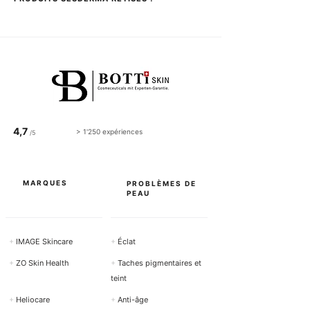
4,7
> 1'250 expériences
/5
MARQUES
PROBLÈMES DE
PEAU
+
IMAGE Skincare
+
Éclat
+
ZO Skin Health
+
Taches pigmentaires et
teint
+
Heliocare
+
Anti-âge