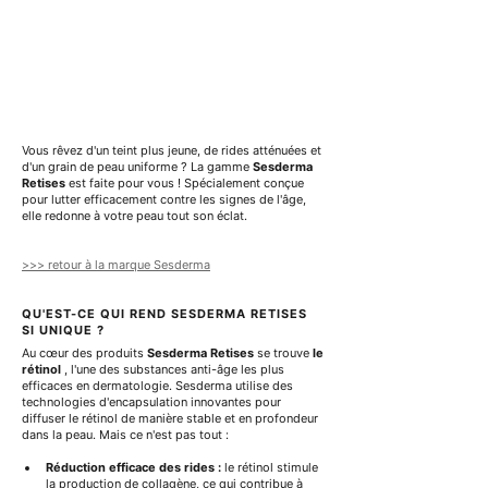
r
1
1
0
0
0
0
M
M
i
i
l
l
l
l
i
i
l
Vous rêvez d'un teint plus jeune, de rides atténuées et 
l
i
d'un grain de peau uniforme ? La gamme 
Sesderma 
i
t
Retises
 est faite pour vous ! Spécialement conçue 
t
r
pour lutter efficacement contre les signes de l'âge, 
r
e
elle redonne à votre peau tout son éclat.
e
s
s
>>> retour à la marque Sesderma
QU'EST-CE QUI REND SESDERMA RETISES 
SI UNIQUE ?
Au cœur des produits 
Sesderma Retises
 se trouve 
le 
rétinol
 , l'une des substances anti-âge les plus 
efficaces en dermatologie. Sesderma utilise des 
technologies d'encapsulation innovantes pour 
diffuser le rétinol de manière stable et en profondeur 
dans la peau. Mais ce n'est pas tout :
Réduction efficace des rides :
 le rétinol stimule 
la production de collagène, ce qui contribue à 