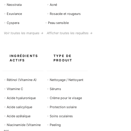
+
Neostrata
+
Acné
+
Exuviance
+
Rosacée et rougeurs
+
Cyspera
+
Peau sensible
Voir toutes les marques →
Afficher toutes les requêtes →
INGRÉDIENTS
TYPE DE
ACTIFS
PRODUIT
+
Rétinol (Vitamine A)
+
Nettoyage / Nettoyant
+
Vitamine C
+
Sérums
+
Acide hyaluronique
+
Crème pour le visage
+
Acide salicylique
+
Protection solaire
+
Acide azélaïque
+
Soins oculaires
+
Niacinamide (Vitamine
+
Peeling