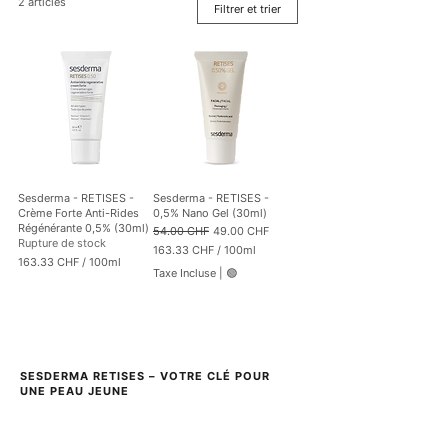
2 articles
Filtrer et trier
Sesderma - RETISES -
Sesderma - RETISES -
Crème Forte Anti-Rides
0,5% Nano Gel (30ml)
Régénérante 0,5% (30ml)
Prix original
Prix promotionnel
54.00 CHF
49.00 CHF
Rupture de stock
163.33 CHF
/
100ml
163.33 CHF
/
100ml
1
Taxe Incluse
|
🟢
1
6
6
3
3
.
.
3
3
3
3
C
SESDERMA RETISES – VOTRE CLÉ POUR 
C
H
UNE PEAU JEUNE
H
F
F
p
p
a
a
r