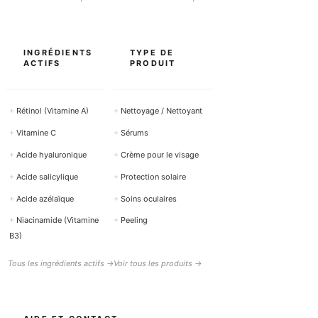
INGRÉDIENTS
TYPE DE
ACTIFS
PRODUIT
+
Rétinol (Vitamine A)
+
Nettoyage / Nettoyant
+
Vitamine C
+
Sérums
+
Acide hyaluronique
+
Crème pour le visage
+
Acide salicylique
+
Protection solaire
+
Acide azélaïque
+
Soins oculaires
+
Niacinamide (Vitamine
+
Peeling
B3)
Tous les ingrédients actifs →
Voir tous les produits →