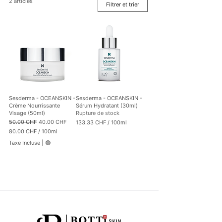
2 articles
Filtrer et trier
Sesderma - OCEANSKIN -
Sesderma - OCEANSKIN -
Crème Nourrissante
Sérum Hydratant (30ml)
Visage (50ml)
Rupture de stock
Prix original
Prix promotionnel
50.00 CHF
40.00 CHF
133.33 CHF
/
100ml
1
80.00 CHF
/
100ml
3
8
Taxe Incluse
|
🟢
3
0
.
.
3
0
3
0
C
C
H
H
F
F
p
p
a
a
r
r