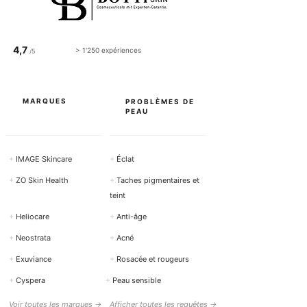
1
1
0
0
0
0
M
M
i
4,7
i
> 1'250 expériences
/5
l
l
l
l
i
i
l
l
i
i
MARQUES
PROBLÈMES DE
t
t
PEAU
r
r
e
e
s
s
+
IMAGE Skincare
+
Éclat
+
ZO Skin Health
+
Taches pigmentaires et
teint
+
Heliocare
+
Anti-âge
+
Neostrata
+
Acné
+
Exuviance
+
Rosacée et rougeurs
+
Cyspera
+
Peau sensible
Voir toutes les marques →
Afficher toutes les requêtes →