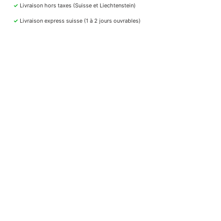
✓
Livraison hors taxes (Suisse et Liechtenstein)
✓
Livraison express suisse (1 à 2 jours ouvrables)
✓
Note maximale de 5 étoiles sur Google
PAIEMENT SÉCURISÉ
Faites vos achats confortablement et en toute
sécurité
Paiement par TWINT, Visa, Amex, PayPal, Apple Pay,
Google Pay ou facture
PAIEMENT 100 % SÉCURISÉ
SERVICES ET LIENS