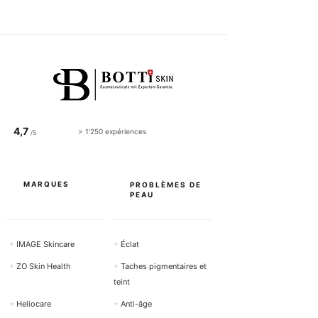
4,7
> 1'250 expériences
/5
MARQUES
PROBLÈMES DE
PEAU
+
IMAGE Skincare
+
Éclat
+
ZO Skin Health
+
Taches pigmentaires et
teint
+
Heliocare
+
Anti-âge