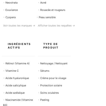
+
Neostrata
+
Acné
+
Exuviance
+
Rosacée et rougeurs
+
Cyspera
+
Peau sensible
Voir toutes les marques →
Afficher toutes les requêtes →
INGRÉDIENTS
TYPE DE
ACTIFS
PRODUIT
+
Rétinol (Vitamine A)
+
Nettoyage / Nettoyant
+
Vitamine C
+
Sérums
+
Acide hyaluronique
+
Crème pour le visage
+
Acide salicylique
+
Protection solaire
+
Acide azélaïque
+
Soins oculaires
+
Niacinamide (Vitamine
+
Peeling
B3)