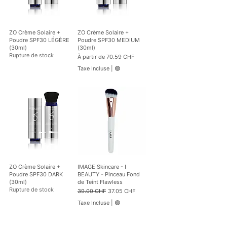
a
p
r
a
1
r
0
1
ZO Crème Solaire +
ZO Crème Solaire +
0
0
Poudre SPF30 LÉGÈRE
Poudre SPF30 MEDIUM
G
0
(30ml)
(30ml)
r
G
Rupture de stock
Prix promotionnel
À partir de
70.59 CHF
a
r
m
a
Taxe Incluse
|
🟢
m
m
e
m
s
e
s
ZO Crème Solaire +
IMAGE Skincare - I
Poudre SPF30 DARK
BEAUTY - Pinceau Fond
(30ml)
de Teint Flawless
Rupture de stock
Prix original
Prix promotionnel
39.00 CHF
37.05 CHF
Taxe Incluse
|
🟢