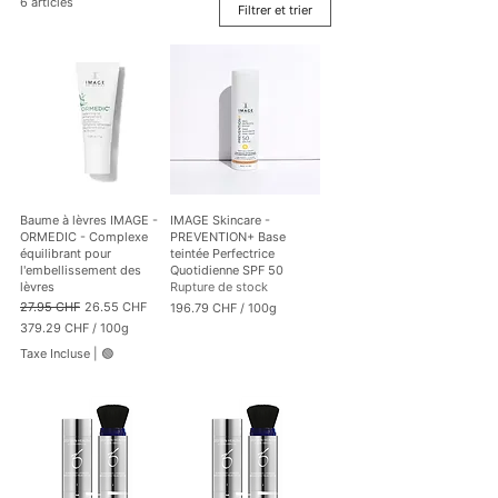
6 articles
Filtrer et trier
Baume à lèvres IMAGE -
IMAGE Skincare -
ORMEDIC - Complexe
PREVENTION+ Base
équilibrant pour
teintée Perfectrice
l'embellissement des
Quotidienne SPF 50
lèvres
Rupture de stock
Prix original
Prix promotionnel
27.95 CHF
26.55 CHF
196.79 CHF
/
100g
1
379.29 CHF
/
100g
9
3
Taxe Incluse
|
🟢
6
7
.
9
7
.
9
2
9
C
H
C
F
H
p
F