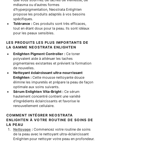
Que vous souffriez de taches de vieillesse, de 
mélasma ou d'autres formes 
d'hyperpigmentation, Neostrata Enlighten 
propose les produits adaptés à vos besoins 
spécifiques.
Tolérance :
 Ces produits sont très efficaces, 
tout en étant doux pour la peau. Ils sont idéaux 
pour les peaux sensibles.
LES PRODUITS LES PLUS IMPORTANTS DE 
LA GAMME NEOSTRATA ENLIGHTEN
Enlighten Pigment Controller :
 Ce toner 
polyvalent aide à atténuer les taches 
pigmentaires existantes et prévient la formation 
de nouvelles.
Nettoyant éclaircissant ultra-nourrissant 
Enlighten :
 Cette mousse nettoyante douce 
élimine les impuretés et prépare la peau de façon 
optimale aux soins suivants.
Sérum Enlighten Vita-Bright :
 Ce sérum 
hautement concentré contient une variété 
d'ingrédients éclaircissants et favorise le 
renouvellement cellulaire.
COMMENT INTÉGRER NEOSTRATA 
ENLIGHTEN À VOTRE ROUTINE DE SOINS DE 
LA PEAU
Nettoyage
:
 Commencez votre routine de soins 
de la peau avec le nettoyant ultra-éclaircissant 
Enlighten pour nettoyer votre peau en profondeur.