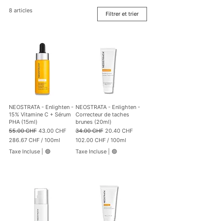
8 articles
Filtrer et trier
NEOSTRATA - Enlighten -
NEOSTRATA - Enlighten -
15% Vitamine C + Sérum
Correcteur de taches
PHA (15ml)
brunes (20ml)
Prix original
Prix promotionnel
Prix original
Prix promotionnel
55.00 CHF
43.00 CHF
34.00 CHF
20.40 CHF
286.67 CHF
/
100ml
102.00 CHF
/
100ml
2
1
Taxe Incluse
|
🟢
Taxe Incluse
|
🟢
8
0
6
2
.
.
6
0
7
0
C
C
H
H
F
F