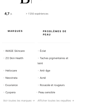
4,7
> 1'250 expériences
/5
MARQUES
PROBLÈMES DE
PEAU
+
IMAGE Skincare
+
Éclat
+
ZO Skin Health
+
Taches pigmentaires et
teint
+
Heliocare
+
Anti-âge
+
Neostrata
+
Acné
+
Exuviance
+
Rosacée et rougeurs
+
Cyspera
+
Peau sensible
Voir toutes les marques →
Afficher toutes les requêtes →