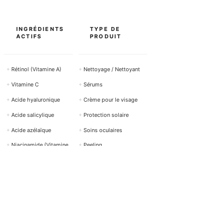
INGRÉDIENTS
TYPE DE
ACTIFS
PRODUIT
+
Rétinol (Vitamine A)
+
Nettoyage / Nettoyant
+
Vitamine C
+
Sérums
+
Acide hyaluronique
+
Crème pour le visage
+
Acide salicylique
+
Protection solaire
+
Acide azélaïque
+
Soins oculaires
+
Niacinamide (Vitamine
+
Peeling
B3)
Tous les ingrédients actifs →
Voir tous les produits →
AIDE ET CONTACT