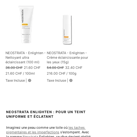
.
.
i
i
0
5
t
t
0
0
r
r
e
e
C
C
s
s
H
H
F
F
p
p
a
a
r
r
1
1
0
0
NEOSTRATA - Enlighten -
NEOSTRATA - Enlighten -
0
0
Nettoyant ultra
Crème éclaircissante pour
G
G
éclaircissant (100 ml)
les yeux (15g)
r
r
Prix original
Prix promotionnel
Prix original
Prix promotionnel
36.00 CHF
21.60 CHF
54.00 CHF
32.40 CHF
a
a
21.60 CHF
/
100ml
216.00 CHF
/
100g
m
m
2
2
m
m
Taxe Incluse
|
🟢
Taxe Incluse
|
🟢
1
1
e
e
.
6
s
s
6
.
0
0
0
C
H
C
NEOSTRATA ENLIGHTEN : POUR UN TEINT 
F
H
UNIFORME ET ÉCLATANT
p
F
a
p
Imaginez une peau comme une toile où 
les taches 
r
a
pigmentaires et les imperfections
 s'estompent. Avec 
1
r
la gamme 
Neostrata
 Enlighten, ce rêve devient réalité 