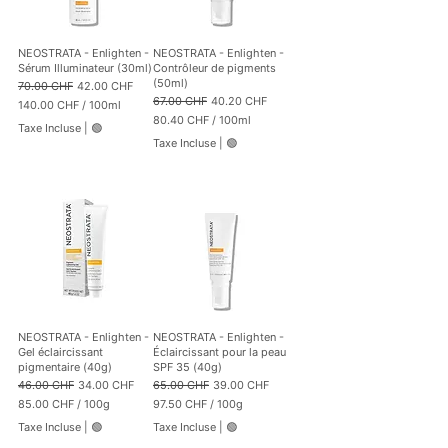
p
p
a
a
r
r
1
1
NEOSTRATA - Enlighten -
NEOSTRATA - Enlighten -
0
0
Sérum Illuminateur (30ml)
Contrôleur de pigments
0
0
(50ml)
Prix original
Prix promotionnel
70.00 CHF
42.00 CHF
M
M
Prix original
Prix promotionnel
67.00 CHF
40.20 CHF
140.00 CHF
/
100ml
i
i
1
80.40 CHF
/
100ml
l
l
Taxe Incluse
|
🟢
4
8
l
l
Taxe Incluse
|
🟢
0
0
i
i
.
.
l
l
0
4
i
i
0
0
t
t
r
r
C
C
e
e
H
H
s
s
F
F
p
p
a
a
r
r
1
1
0
0
NEOSTRATA - Enlighten -
NEOSTRATA - Enlighten -
0
0
Gel éclaircissant
Éclaircissant pour la peau
M
M
pigmentaire (40g)
SPF 35 (40g)
i
i
Prix original
Prix promotionnel
Prix original
Prix promotionnel
46.00 CHF
34.00 CHF
65.00 CHF
39.00 CHF
l
l
85.00 CHF
/
100g
97.50 CHF
/
100g
l
l
8
9
i
i
Taxe Incluse
|
🟢
Taxe Incluse
|
🟢
5
7
l
l