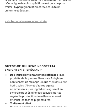
0
1
! Cette ligne de soins spécifique est conçue pour 
0
0
traiter l'hyperpigmentation et révéler un teint 
M
0
uniforme et éclatant.
i
G
l
r
l
a
>>> Retour à la marque Neostrata
i
m
l
m
i
e
t
s
r
e
s
QU'EST-CE QUI REND NEOSTRATA 
ENLIGHTEN SI SPÉCIAL ?
Des ingrédients hautement efficaces :
Les 
produits de la gamme Neostrata Enlighten 
contiennent un mélange unique d’
acides alpha-
hydroxylés (AHA)
et d’autres agents 
éclaircissants.
 Ces ingrédients agissent en 
synergie pour éliminer les cellules mortes, 
réguler la production de mélanine et ainsi 
atténuer les taches pigmentaires.
Traitement ciblé :