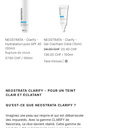
r
e
e
C
C
s
s
H
H
F
F
p
p
a
a
r
r
1
1
0
0
NEOSTRATA - Clarify -
NEOSTRATA - Clarify -
0
0
Hydratation pure SPF 40
Gel Clarifiant Ciblé (15ml)
M
M
(50ml)
Prix original
Prix promotionnel
34.00 CHF
20.40 CHF
i
i
Rupture de stock
136.00 CHF
/
100ml
l
l
57.60 CHF
/
100ml
1
l
l
Taxe Incluse
|
🟢
5
3
i
i
7
6
l
l
.
.
i
i
6
0
t
t
0
0
r
r
e
e
C
C
s
s
NEOSTRATA CLARIFY – POUR UN TEINT 
H
H
CLAIR ET ÉCLATANT
F
F
p
p
a
QU'EST-CE QUE NEOSTRATA CLARIFY ?
a
r
r
1
1
Imaginez une peau qui respire et qui est débarrassée 
0
0
des impuretés. Avec la gamme CLARIFY de 
0
0
Neostrata, ce rêve devient réalité. Cette gamme de 
M
M