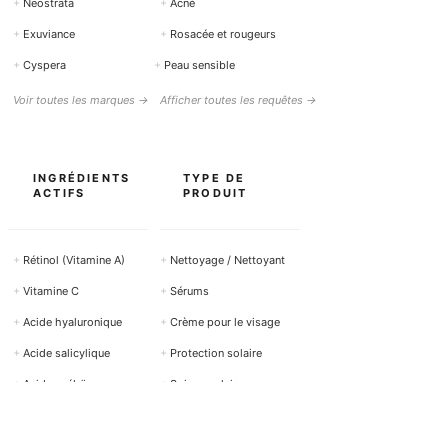
+
Neostrata
+
Acné
+
Exuviance
+
Rosacée et rougeurs
+
Cyspera
+
Peau sensible
Voir toutes les marques →
Afficher toutes les requêtes →
INGRÉDIENTS
TYPE DE
ACTIFS
PRODUIT
+
Rétinol (Vitamine A)
+
Nettoyage / Nettoyant
+
Vitamine C
+
Sérums
+
Acide hyaluronique
+
Crème pour le visage
+
Acide salicylique
+
Protection solaire
+
Acide azélaïque
+
Soins oculaires
+
Niacinamide (Vitamine
+
Peeling
B3)