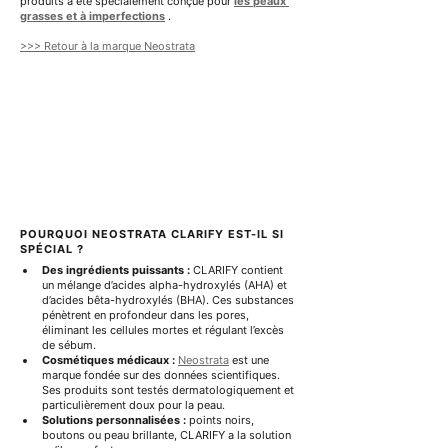
produits a été spécialement conçue pour 
les peaux 
i
i
grasses et à imperfections
 .
l
l
l
l
>>> Retour à la marque Neostrata
i
i
l
l
i
i
t
t
r
r
e
e
s
s
POURQUOI NEOSTRATA CLARIFY EST-IL SI 
SPÉCIAL ?
Des ingrédients puissants :
 CLARIFY contient 
un mélange d’acides alpha-hydroxylés (AHA) et 
d’acides bêta-hydroxylés (BHA). Ces substances 
pénètrent en profondeur dans les pores, 
éliminant les cellules mortes et régulant l’excès 
de sébum.
Cosmétiques médicaux :
Neostrata
 est une 
marque fondée sur des données scientifiques. 
Ses produits sont testés dermatologiquement et 
particulièrement doux pour la peau.
Solutions personnalisées :
 points noirs, 
boutons ou peau brillante, CLARIFY a la solution 