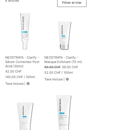
8 articles
Filtrer et trier
NEOSTRATA - Clarify -
NEOSTRATA - Clarify -
Sérum Correcteur Post
Masque Exfoliant (75 ml)
Acné (30ml)
Prix original
Prix promotionnel
65.00 CHF
39.00 CHF
Prix
42.00 CHF
52.00 CHF
/
100ml
140.00 CHF
/
100ml
5
Taxe Incluse
|
🟢
1
2
Taxe Incluse
|
🟢
4
.
0
0
.
0
0
0
C
H
C
F
H
p
F
a
p
r
a
1