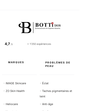
4,7
> 1'250 expériences
/5
MARQUES
PROBLÈMES DE
PEAU
+
IMAGE Skincare
+
Éclat
+
ZO Skin Health
+
Taches pigmentaires et
teint
+
Heliocare
+
Anti-âge