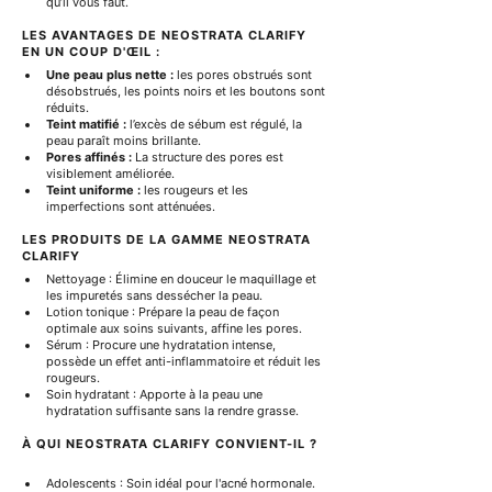
qu’il vous faut.
LES AVANTAGES DE NEOSTRATA CLARIFY 
EN UN COUP D'ŒIL :
Une peau plus nette :
 les pores obstrués sont 
désobstrués, les points noirs et les boutons sont 
réduits.
Teint matifié :
 l’excès de sébum est régulé, la 
peau paraît moins brillante.
Pores affinés :
 La structure des pores est 
visiblement améliorée.
Teint uniforme :
 les rougeurs et les 
imperfections sont atténuées.
LES PRODUITS DE LA GAMME NEOSTRATA 
CLARIFY
Nettoyage : Élimine en douceur le maquillage et 
les impuretés sans dessécher la peau.
Lotion tonique : Prépare la peau de façon 
optimale aux soins suivants, affine les pores.
Sérum : Procure une hydratation intense, 
possède un effet anti-inflammatoire et réduit les 
rougeurs.
Soin hydratant : Apporte à la peau une 
hydratation suffisante sans la rendre grasse.
À QUI NEOSTRATA CLARIFY CONVIENT-IL ?
Adolescents : Soin idéal pour l'acné hormonale.