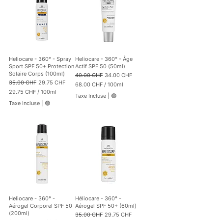
e
s
Heliocare - 360° - Spray
Heliocare - 360° - Âge
Sport SPF 50+ Protection
Actif SPF 50 (50ml)
Solaire Corps (100ml)
Prix original
Prix promotionnel
40.00 CHF
34.00 CHF
Prix original
Prix promotionnel
35.00 CHF
29.75 CHF
68.00 CHF
/
100ml
29.75 CHF
/
100ml
6
Taxe Incluse
|
🟢
2
8
Taxe Incluse
|
🟢
9
.
.
0
7
0
5
C
C
H
H
F
F
p
p
a
a
r
r
1
1
0
0
0
Heliocare - 360° -
Héliocare - 360° -
0
M
Aérogel Corporel SPF 50
Aérogel SPF 50+ (60ml)
M
i
(200ml)
Prix original
Prix promotionnel
35.00 CHF
29.75 CHF
i
l