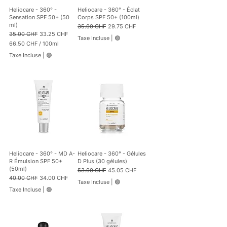
Heliocare - 360° -
Heliocare - 360° - Éclat
Sensation SPF 50+ (50
Corps SPF 50+ (100ml)
ml)
Prix original
Prix promotionnel
35.00 CHF
29.75 CHF
Prix original
Prix promotionnel
35.00 CHF
33.25 CHF
Taxe Incluse
|
🟢
66.50 CHF
/
100ml
6
Taxe Incluse
|
🟢
6
.
5
0
C
H
F
p
a
r
1
0
Heliocare - 360° - MD A-
Heliocare - 360° - Gélules
0
R Émulsion SPF 50+
D Plus (30 gélules)
M
(50ml)
Prix original
Prix promotionnel
53.00 CHF
45.05 CHF
i
Prix original
Prix promotionnel
40.00 CHF
34.00 CHF
l
Taxe Incluse
|
🟢
l
Taxe Incluse
|
🟢
i
l
i
t
r