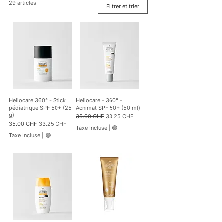
29 articles
Filtrer et trier
Heliocare 360° - Stick
Heliocare - 360° -
pédiatrique SPF 50+ (25
Acnimat SPF 50+ (50 ml)
g)
Prix original
Prix promotionnel
35.00 CHF
33.25 CHF
Prix original
Prix promotionnel
35.00 CHF
33.25 CHF
Taxe Incluse
|
🟢
Taxe Incluse
|
🟢