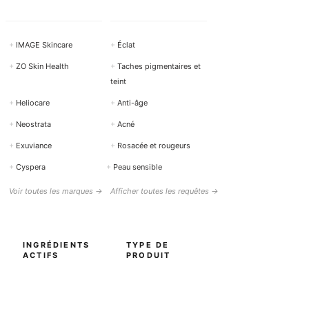
+
IMAGE Skincare
+
Éclat
+
ZO Skin Health
+
Taches pigmentaires et
teint
+
Heliocare
+
Anti-âge
+
Neostrata
+
Acné
+
Exuviance
+
Rosacée et rougeurs
+
Cyspera
+
Peau sensible
Voir toutes les marques →
Afficher toutes les requêtes →
INGRÉDIENTS
TYPE DE
ACTIFS
PRODUIT
+
Rétinol (Vitamine A)
+
Nettoyage / Nettoyant