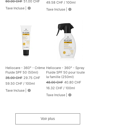
Prix original
Prix promotionnel
60.00 CHF
51.00 CHF
49.58 CHF
/
100ml
l
l
4
l
i
Taxe Incluse
|
🟢
Taxe Incluse
|
🟢
9
i
l
.
l
i
5
i
t
8
t
r
r
e
C
e
s
H
s
F
p
a
r
1
0
Heliocare - 360° - Crème
Heliocare - 360° - Spray
0
Fluide SPF 50 (50ml)
Fluide SPF 50 pour toute
M
la famille (250ml)
Prix original
Prix promotionnel
35.00 CHF
29.75 CHF
i
Prix original
Prix promotionnel
48.00 CHF
40.80 CHF
59.50 CHF
/
100ml
l
5
16.32 CHF
/
100ml
l
Taxe Incluse
|
🟢
9
1
i
Taxe Incluse
|
🟢
.
6
l
5
.
i
0
3
t
2
r
C
e
Voir plus
H
C
s
F
H
p
F
a
p