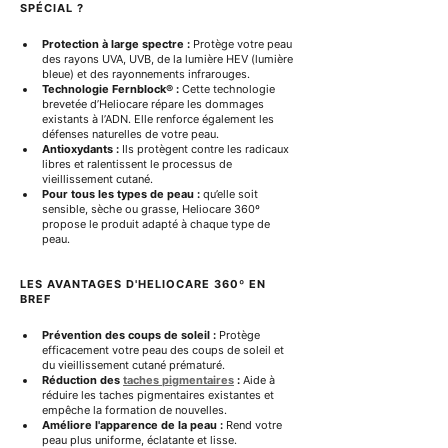
SPÉCIAL ?
Protection à large spectre :
 Protège votre peau 
des rayons UVA, UVB, de la lumière HEV (lumière 
bleue) et des rayonnements infrarouges.
Technologie Fernblock® :
 Cette technologie 
brevetée d’Heliocare répare les dommages 
existants à l’ADN. Elle renforce également les 
défenses naturelles de votre peau.
Antioxydants :
 Ils protègent contre les radicaux 
libres et ralentissent le processus de 
vieillissement cutané.
Pour tous les types de peau :
 qu’elle soit 
sensible, sèche ou grasse, Heliocare 360º 
propose le produit adapté à chaque type de 
peau.
LES AVANTAGES D'HELIOCARE 360º EN 
BREF
Prévention des coups de soleil :
 Protège 
efficacement votre peau des coups de soleil et 
du vieillissement cutané prématuré.
Réduction des
taches pigmentaires
:
 Aide à 
réduire les taches pigmentaires existantes et 
empêche la formation de nouvelles.
Améliore l'apparence de la peau :
 Rend votre 
peau plus uniforme, éclatante et lisse.