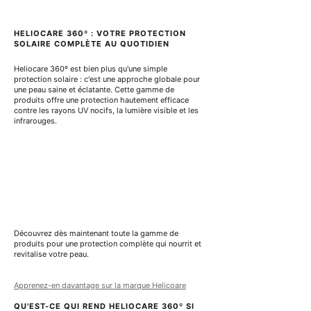
r
a
1
r
0
1
HELIOCARE 360º : VOTRE PROTECTION 
0
0
SOLAIRE COMPLÈTE AU QUOTIDIEN
M
0
i
M
l
Heliocare 360º est bien plus qu'une simple 
i
l
protection solaire : c'est une approche globale pour 
l
i
une peau saine et éclatante. Cette gamme de 
l
l
produits offre une protection hautement efficace 
i
i
contre les rayons UV nocifs, la lumière visible et les 
l
t
infrarouges.
i
r
t
e
r
s
e
s
Découvrez dès maintenant toute la gamme de 
produits pour une protection complète qui nourrit et 
revitalise votre peau.
Apprenez-en davantage sur la marque Helicoare
QU'EST-CE QUI REND HELIOCARE 360º SI 