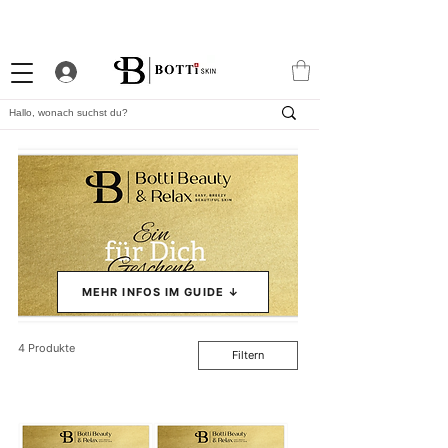
10% WILLKOMMENS-RABATT
STARKES TREUEPROGRAMM
EXKLUSIVE APP
MEHR INFOS IM GUIDE ↓
4 Produkte
Filtern