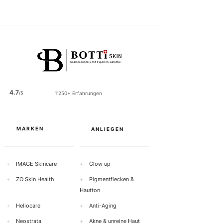
4.7
/5
1'250+ Erfahrungen
MARKEN
ANLIEGEN
+
IMAGE Skincare
+
Glow up
+
ZO Skin Health
+
Pigmentflecken &
Hautton
+
Heliocare
+
Anti-Aging
+
Neostrata
+
Akne & unreine Haut