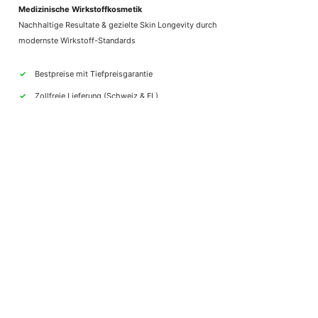
Medizinische Wirkstoffkosmetik
Nachhaltige Resultate & gezielte Skin Longevity durch
modernste Wirkstoff-Standards
✓
Bestpreise mit Tiefpreisgarantie
✓
Zollfreie Lieferung (Schweiz & FL)
✓
Schweizer Blitz-Versand (1-2 Werktage)
✓
5.0 Sterne Google Höchstbewertung
SICHER BEZAHLEN
Bequem & geschützt einkaufen
Zahle via TWINT, Visa, Amex, PayPal, Apple Pay,
Google Pay oder Rechnung
​100% SICHERER CHECKOUT