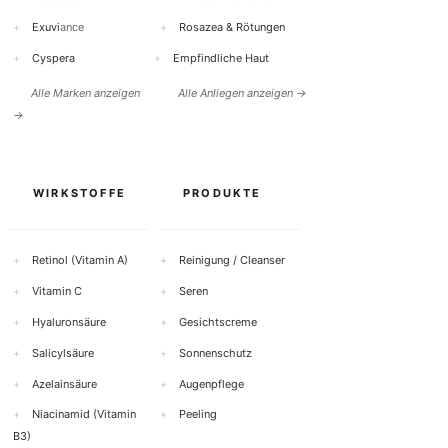
+
Exuvi
ance
+
Rosazea & Rötungen
+
Cyspera
+
Empfindliche Haut
Alle Marken anzeigen
Alle Anliegen anzeigen →
→
WIRKSTOFFE
PRODUKTE
+
Retinol (Vitamin A)
+
Reinigung / Cleanser
+
Vitamin C
+
Seren
+
Hyaluronsäure
+
Gesichtscreme
+
Salicylsäure
+
Sonnenschutz
+
Azelainsäure
+
Augenpflege
+
Niacinamid (Vitamin
+
Peeling
B3)