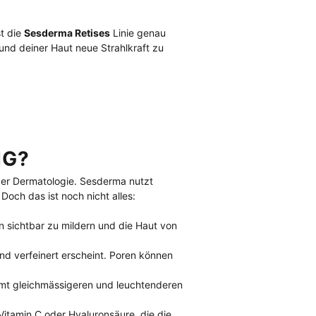
t die 
Sesderma Retises
 Linie genau 
und deiner Haut neue Strahlkraft zu 
IG?
der Dermatologie. Sesderma nutzt 
Doch das ist noch nicht alles:
ten sichtbar zu mildern und die Haut von 
nd verfeinert erscheint. Poren können 
mt gleichmässigeren und leuchtenderen 
 Vitamin C oder Hyaluronsäure, die die 