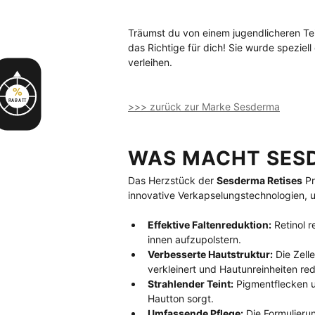
Träumst du von einem jugendlicheren Tei
das Richtige für dich! Sie wurde speziel
verleihen.
%
RABATT
>>> zurück zur Marke Sesderma
WAS MACHT SESD
Das Herzstück der 
Sesderma Retises
 P
innovative Verkapselungstechnologien, um
Effektive Faltenreduktion:
 Retinol 
innen aufzupolstern.
Verbesserte Hautstruktur:
 Die Zell
verkleinert und Hautunreinheiten re
Strahlender Teint:
 Pigmentflecken 
Hautton sorgt.
Umfassende Pflege:
 Die Formulieru