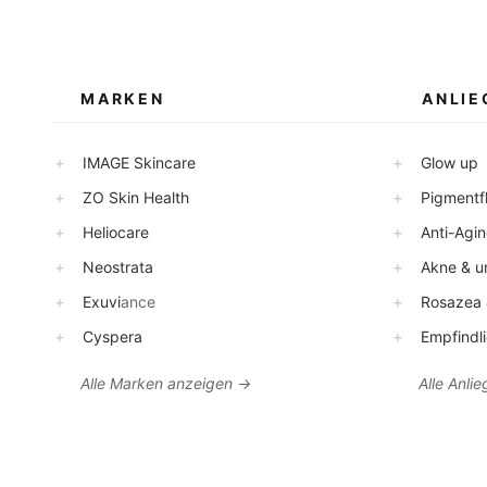
MARKEN
ANLIE
+
+
IMAGE Skincare
Glow up
+
+
ZO Skin Health
Pigmentfl
+
+
Heliocare
Anti-Agin
+
+
Neostrata
Akne & un
+
+
Exuvi
ance
Rosazea &
+
+
Cyspera
Empfindli
Alle Marken anzeigen →
Alle Anlieg