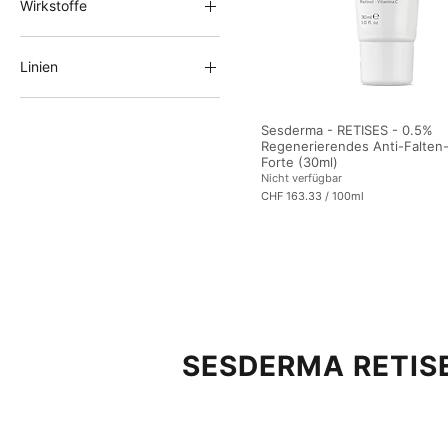
Wirkstoffe
Hyaluronsäure
Kollagen
Linien
Niacinamid (Vitamin B3)
RETISES
Retinol (Vitamin A)
Sesderma - RETISES - 0.5%
Regenerierendes Anti-Falte
Forte (30ml)
Nicht verfügbar
CHF 163.33
/
100ml
C
H
F
1
6
3
.
3
3
p
r
SESDERMA RETISE
o
1
0
0
M
i
l