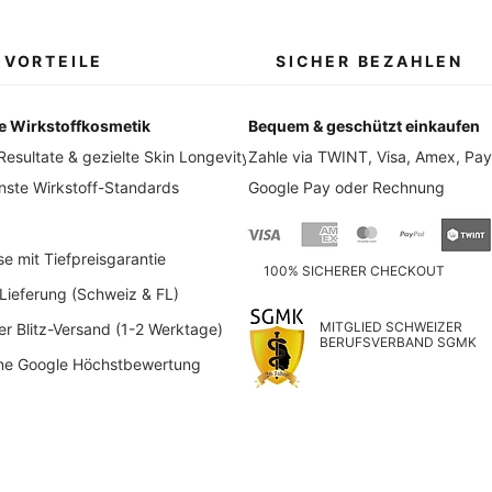
 VORTEILE
SICHER BEZAHLEN
e Wirkstoffkosmetik
Bequem & geschützt einkaufen
Resultate & gezielte Skin Longevity
Zahle via TWINT, Visa, Amex, Pay
ste Wirkstoff-Standards
Google Pay oder Rechnung
 mit Tiefpreisgarantie
​100% SICHERER CHECKOUT
Lieferung (Schweiz & FL)
MITGLIED SCHWEIZER
Blitz-Versand (1-2 Werktage)
BERUFSVERBAND SGMK
e Google Höchstbewertung