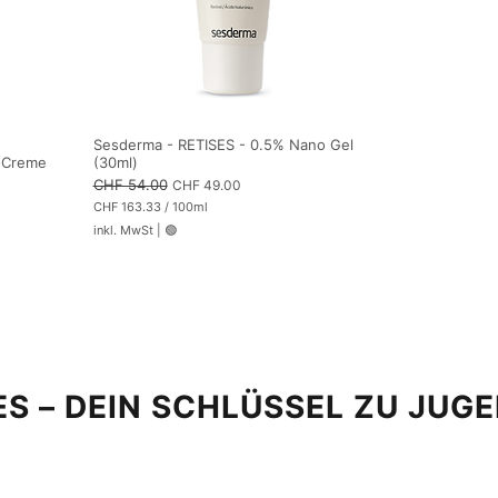
Sesderma - RETISES - 0.5% Nano Gel
n-Creme
(30ml)
Standardpreis
CHF 54.00
Sale-Preis
CHF 49.00
CHF 163.33
/
100ml
C
inkl. MwSt
|
🟢
H
F
1
6
3
.
3
3
p
r
o
S – DEIN SCHLÜSSEL ZU JUG
1
0
0
M
i
l
l