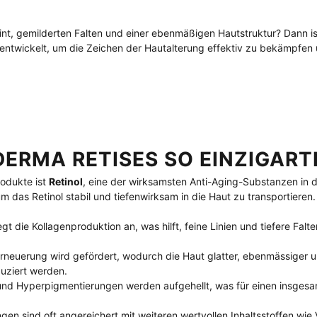
nt, gemilderten Falten und einer ebenmäßigen Hautstruktur? Dann is
l entwickelt, um die Zeichen der Hautalterung effektiv zu bekämpfen 
ERMA RETISES SO EINZIGART
rodukte ist 
Retinol
, eine der wirksamsten Anti-Aging-Substanzen in 
 das Retinol stabil und tiefenwirksam in die Haut zu transportieren. 
regt die Kollagenproduktion an, was hilft, feine Linien und tiefere Fal
erneuerung wird gefördert, wodurch die Haut glatter, ebenmässiger u
duziert werden.
und Hyperpigmentierungen werden aufgehellt, was für einen insgesa
ngen sind oft angereichert mit weiteren wertvollen Inhaltsstoffen wie