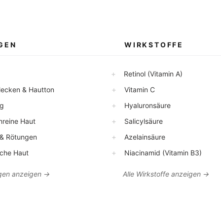
GEN
WIRKSTOFFE
+
Retinol (Vitamin A)
+
ecken & Hautton
Vitamin C
+
g
Hyaluronsäure
+
reine Haut
Salicylsäure
+
 Rötungen
Azelainsäure
+
che Haut
Niacinamid (Vitamin B3)
en anzeigen →
Alle Wirkstoffe anzeigen →