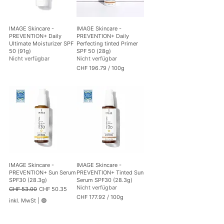
p
p
r
r
o
o
IMAGE Skincare -
IMAGE Skincare -
1
1
PREVENTION+ Daily
PREVENTION+ Daily
0
0
Ultimate Moisturizer SPF
Perfecting tinted Primer
0
0
50 (91g)
SPF 50 (28g)
G
G
Nicht verfügbar
Nicht verfügbar
r
r
a
a
CHF 196.79
/
100g
m
m
C
m
m
H
F
1
9
6
.
7
9
p
r
IMAGE Skincare -
IMAGE Skincare -
o
PREVENTION+ Sun Serum
PREVENTION+ Tinted Sun
1
SPF30 (28.3g)
Serum SPF30 (28.3g)
0
Nicht verfügbar
0
Standardpreis
Sale-Preis
CHF 53.00
CHF 50.35
G
CHF 177.92
/
100g
inkl. MwSt
|
🟢
r
C
a
H
m
F