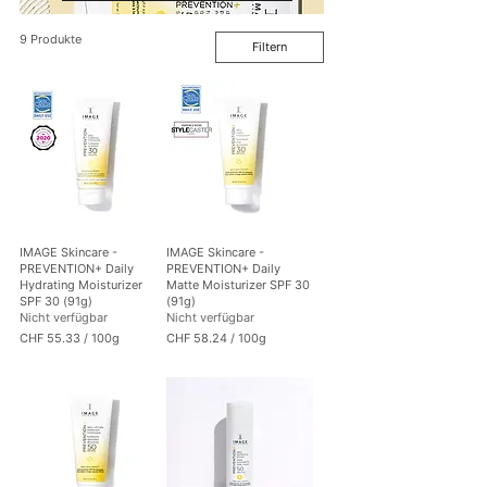
9 Produkte
Filtern
IMAGE Skincare -
IMAGE Skincare -
PREVENTION+ Daily
PREVENTION+ Daily
Hydrating Moisturizer
Matte Moisturizer SPF 30
SPF 30 (91g)
(91g)
Nicht verfügbar
Nicht verfügbar
CHF 55.33
/
100g
CHF 58.24
/
100g
C
C
H
H
F
F
5
5
5
8
.
.
3
2
3
4