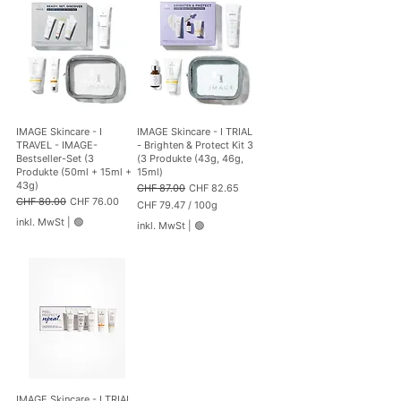
m
1
7
7
.
9
2
p
r
o
IMAGE Skincare - I
IMAGE Skincare - I TRIAL
1
TRAVEL - IMAGE-
- Brighten & Protect Kit 3
0
Bestseller-Set (3
(3 Produkte (43g, 46g,
0
Produkte (50ml + 15ml +
15ml)
G
43g)
Standardpreis
Sale-Preis
CHF 87.00
CHF 82.65
r
Standardpreis
Sale-Preis
CHF 80.00
CHF 76.00
CHF 79.47
/
100g
a
C
m
inkl. MwSt
|
🟢
inkl. MwSt
|
🟢
H
m
F
7
9
.
4
7
p
r
o
1
0
IMAGE Skincare - I TRIAL