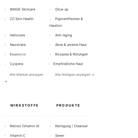
r
+
IMAGE Skincare
+
Glow up
+
ZO Skin Health
+
Pigmentflecken &
Hautton
+
Heliocare
+
Anti-Aging
+
Neostrata
+
Akne & unreine Haut
+
Exuvi
ance
+
Rosazea & Rötungen
+
Cyspera
+
Empfindliche Haut
Alle Marken anzeigen
Alle Anliegen anzeigen →
→
WIRKSTOFFE
PRODUKTE
+
Retinol (Vitamin A)
+
Reinigung / Cleanser
+
Vitamin C
+
Seren