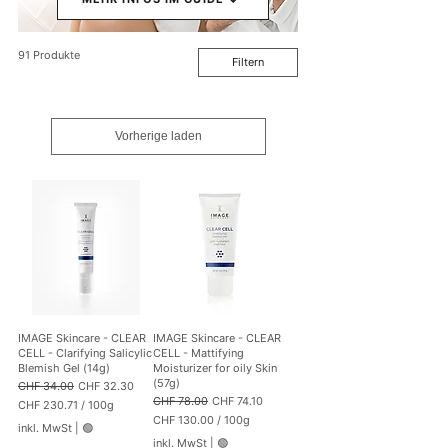
91 Produkte
Filtern
Vorherige laden
IMAGE Skincare - CLEAR
IMAGE Skincare - CLEAR
CELL - Clarifying Salicylic
CELL - Mattifying
Blemish Gel (14g)
Moisturizer for oily Skin
(57g)
Standardpreis
Sale-Preis
CHF 34.00
CHF 32.30
Standardpreis
Sale-Preis
CHF 78.00
CHF 74.10
CHF 230.71
/
100g
C
CHF 130.00
/
100g
inkl. MwSt
|
🟢
H
C
inkl. MwSt
|
🟢