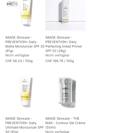
5
5
.
.
3
0
3
0
p
p
r
r
o
o
1
1
IMAGE Skincare -
IMAGE Skincare -
0
0
PREVENTION+ Daily
PREVENTION+ Daily
0
0
Matte Moisturizer SPF 30
Perfecting tinted Primer
G
G
(91g)
SPF 50 (28g)
r
r
Nicht verfügbar
Nicht verfügbar
a
a
CHF 58.24
/
100g
CHF 196.79
/
100g
m
m
C
C
m
m
H
H
F
F
5
1
8
9
.
6
2
.
4
7
p
9
r
p
o
r
IMAGE Skincare -
IMAGE Skincare - THE
1
o
PREVENTION+ Daily
MAX - Contour Gel Crème
0
1
Ultimate Moisturizer SPF
(50ml)
0
0
50 (91g)
Nicht verfügbar
G
0