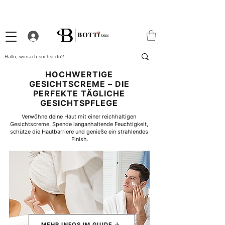
10% WILLKOMMENS-RABATT
STARKES TREUEPROGRAMM
EXKLUSIVE APP
HOCHWERTIGE
GESICHTSCREME – DIE
PERFEKTE TÄGLICHE
GESICHTSPFLEGE
Verwöhne deine Haut mit einer reichhaltigen 
Gesichtscreme. Spende langanhaltende Feuchtigkeit, 
schütze die Hautbarriere und genieße ein strahlendes 
Finish.
MEHR INFOS IM GUIDE ↓