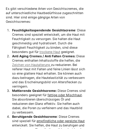
Es gibt verschiedene Arten von Gesichtscremes, die 
auf unterschiedliche Hautbedürfnisse zugeschnitten 
sind. Hier sind einige gängige Arten von 
Gesichtscremes:
Feuchtigkeitsspendende Gesichtscreme
: Diese 
Cremes sind speziell entwickelt, um die Haut mit 
Feuchtigkeit zu versorgen. Sie halten die Haut 
geschmeidig und hydratisiert.
 Durch die 
Fähigkeit Feuchtigkeit zu binden, sind diese 
besonders gut für 
trockene Haut
 geeignet.
Anti Aging Cremes / Anti Falten Cremes:
 Diese 
Cremes enthalten Inhaltsstoffe die helfen, die 
Zeichen von Hautalterung 
zu reduzieren. Bei 
reiferer Haut mit Falten und feine Linien lässt sich 
so eine glattere Haut erhalten. Sie können auch 
dazu beitragen, die Hautelastizität zu verbessern 
und das Erscheinungsbild von Altersflecken zu 
verringern.
Mattierende Gesichtscreme:
 Diese Cremes sind 
besonders geeignet für 
fettige oder Mischhaut
. 
Sie absorbieren überschüssiges Öl und 
reduzieren den Glanz effektiv.
 Sie helfen auch 
dabei, die Poren zu verfeinern und das Hautbild 
zu verbessern.
Beruhigende Gesichtscreme
: Diese Cremes 
sind speziell für 
empfindliche oder gereizte Haut
entwickelt. Sie helfen, die Haut zu beruhigen und 