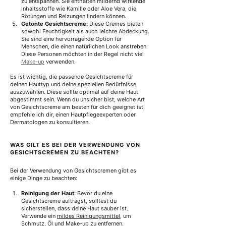
zu entspannen.
 Sie enthalten mildernd wirkende 
Inhaltsstoffe wie Kamille oder Aloe Vera, die 
Rötungen und Reizungen lindern können.
Getönte Gesichtscreme:
 Diese Cremes bieten 
sowohl Feuchtigkeit als auch leichte Abdeckung. 
Sie sind eine hervorragende Option für 
Menschen, die einen natürlichen Look anstreben. 
Diese Personen möchten in der Regel nicht viel 
Make-up
 verwenden.
Es ist wichtig, die passende Gesichtscreme für 
deinen Hauttyp und deine speziellen Bedürfnisse 
auszuwählen. Diese sollte optimal auf deine Haut 
abgestimmt sein. Wenn du unsicher bist, welche Art 
von Gesichtscreme am besten für dich geeignet ist, 
empfehle ich dir, einen Hautpflegeexperten oder 
Dermatologen zu konsultieren.
WAS GILT ES BEI DER VERWENDUNG VON 
GESICHTSCREMEN ZU BEACHTEN?
Bei der Verwendung von Gesichtscremen gibt es 
einige Dinge zu beachten:
Reinigung der Haut:
 Bevor du eine 
Gesichtscreme aufträgst, solltest du 
sicherstellen, dass deine Haut sauber ist. 
Verwende ein 
mildes Reinigungsmittel,
 um 
Schmutz, Öl und Make-up zu entfernen.