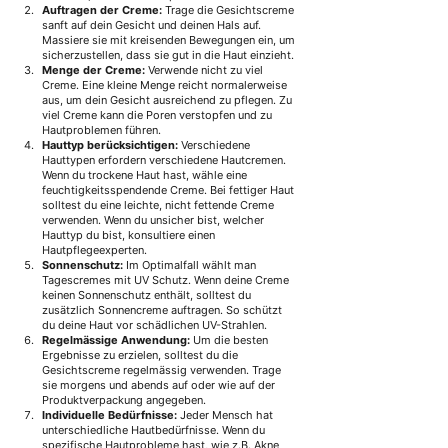
Auftragen der Creme:
 Trage die Gesichtscreme 
sanft auf dein Gesicht und deinen Hals auf. 
Massiere sie mit kreisenden Bewegungen ein, um 
sicherzustellen, dass sie gut in die Haut einzieht.
Menge der Creme:
 Verwende nicht zu viel 
Creme. Eine kleine Menge reicht normalerweise 
aus, um dein Gesicht ausreichend zu pflegen. Zu 
viel Creme kann die Poren verstopfen und zu 
Hautproblemen führen.
Hauttyp berücksichtigen:
 Verschiedene 
Hauttypen erfordern verschiedene Hautcremen. 
Wenn du trockene Haut hast, wähle eine 
feuchtigkeitsspendende Creme. Bei fettiger Haut 
solltest du eine leichte, nicht fettende Creme 
verwenden. Wenn du unsicher bist, welcher 
Hauttyp du bist, konsultiere einen 
Hautpflegeexperten.
Sonnenschutz:
 Im Optimalfall wählt man 
Tagescremes mit UV Schutz. Wenn deine Creme 
keinen Sonnenschutz enthält, solltest du 
zusätzlich Sonnencreme auftragen. So schützt 
du deine Haut vor schädlichen UV-Strahlen.
Regelmässige Anwendung:
 Um die besten 
Ergebnisse zu erzielen, solltest du die 
Gesichtscreme regelmässig verwenden. Trage 
sie morgens und abends auf oder wie auf der 
Produktverpackung angegeben.
Individuelle Bedürfnisse: 
Jeder Mensch hat 
unterschiedliche Hautbedürfnisse. Wenn du 
spezifische Hautprobleme hast, wie z.B. Akne 