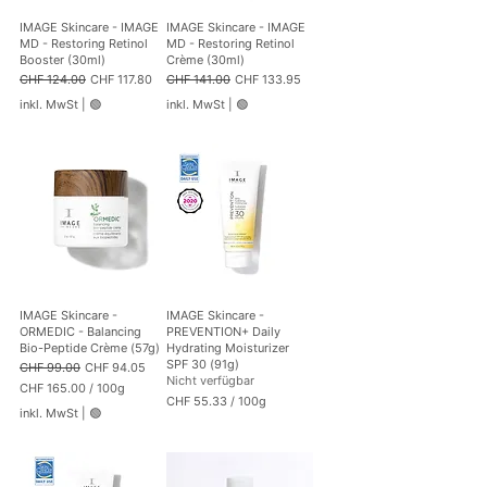
o
1
IMAGE Skincare - IMAGE
IMAGE Skincare - IMAGE
0
MD - Restoring Retinol
MD - Restoring Retinol
0
Booster (30ml)
Crème (30ml)
G
Standardpreis
Sale-Preis
Standardpreis
Sale-Preis
CHF 124.00
CHF 117.80
CHF 141.00
CHF 133.95
r
a
inkl. MwSt
|
🟢
inkl. MwSt
|
🟢
m
m
IMAGE Skincare -
IMAGE Skincare -
ORMEDIC - Balancing
PREVENTION+ Daily
Bio-Peptide Crème (57g)
Hydrating Moisturizer
SPF 30 (91g)
Standardpreis
Sale-Preis
CHF 99.00
CHF 94.05
Nicht verfügbar
CHF 165.00
/
100g
CHF 55.33
/
100g
C
inkl. MwSt
|
🟢
C
H
H
F
F
1
5
6