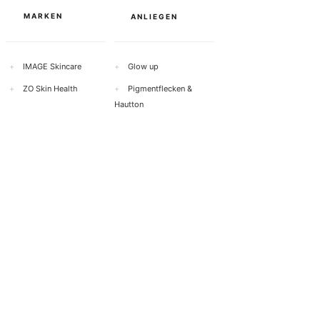
MARKEN
ANLIEGEN
+
IMAGE Skincare
+
Glow up
+
ZO Skin Health
+
Pigmentflecken &
Hautton
+
Heliocare
+
Anti-Aging
+
Neostrata
+
Akne & unreine Haut
+
Exuvi
ance
+
Rosazea & Rötungen
+
Cyspera
+
Empfindliche Haut
Alle Marken anzeigen
Alle Anliegen anzeigen →
→
WIRKSTOFFE
PRODUKTE