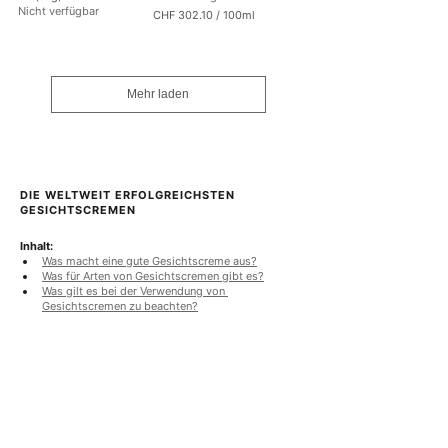
Nicht verfügbar
r
G
CHF 302.10
/
100ml
a
r
C
m
a
H
m
m
F
m
3
Mehr laden
0
2
.
1
0
p
DIE WELTWEIT ERFOLGREICHSTEN 
r
GESICHTSCREMEN
o
1
0
Inhalt:
0
Was macht eine gute Gesichtscreme aus?
M
Was für Arten von Gesichtscremen gibt es?
i
Was gilt es bei der Verwendung von 
l
Gesichtscremen zu beachten?
l
i
l
i
t
e
r