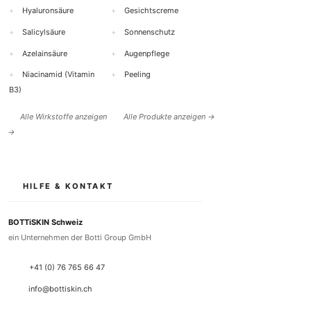
+
Hyaluronsäure
+
Gesichtscreme
+
Salicylsäure
+
Sonnenschutz
+
Azelainsäure
+
Augenpflege
+
Niacinamid (Vitamin
+
Peeling
B3)
Alle Wirkstoffe anzeigen
Alle Produkte anzeigen →
→
HILFE & KONTAKT
BOTTiSKIN Schweiz
ein Unternehmen der Botti Group GmbH
+41 (0) 76 765 66 47
info@bottiskin.ch
Bahnhofstrasse 22, 8932 Mettmenstetten