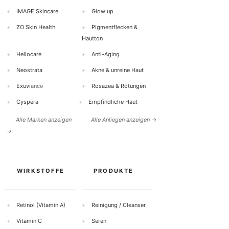
r
+
IMAGE Skincare
+
Glow up
+
ZO Skin Health
+
Pigmentflecken &
Hautton
+
Heliocare
+
Anti-Aging
+
Neostrata
+
Akne & unreine Haut
+
Exuvi
ance
+
Rosazea & Rötungen
+
Cyspera
+
Empfindliche Haut
Alle Marken anzeigen
Alle Anliegen anzeigen →
→
WIRKSTOFFE
PRODUKTE
+
Retinol (Vitamin A)
+
Reinigung / Cleanser
+
Vitamin C
+
Seren