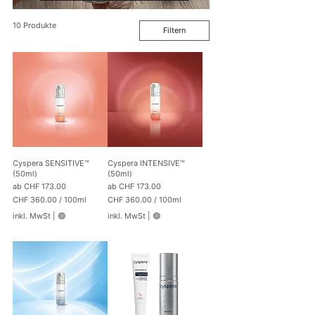
10 Produkte
Filtern
Cyspera SENSITIVE™
Cyspera INTENSIVE™
(50ml)
(50ml)
Sale-Preis
Sale-Preis
ab
CHF 173.00
ab
CHF 173.00
CHF 360.00
/
100ml
CHF 360.00
/
100ml
C
C
inkl. MwSt
|
🟢
inkl. MwSt
|
🟢
H
H
F
F
3
3
6
6
0
0
.
.
0
0
0
0