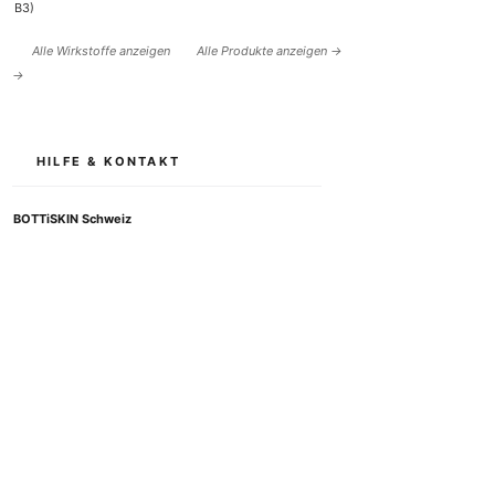
B3)
Alle Wirkstoffe anzeigen
Alle Produkte anzeigen →
→
HILFE & KONTAKT
BOTTiSKIN Schweiz
ein Unternehmen der Botti Group GmbH
+41 (0) 76 765 66 47
info@bottiskin.ch
Bahnhofstrasse 22, 8932 Mettmenstetten
Mo - Fr:
08.00 - 18.00
Uhr
DEINE VORTEILE