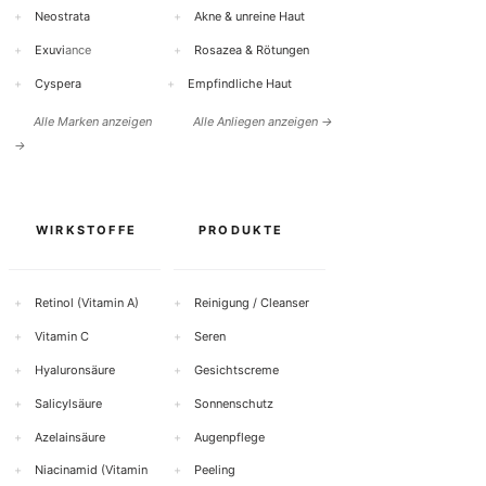
+
Neostrata
+
Akne & unreine Haut
+
Exuvi
ance
+
Rosazea & Rötungen
+
Cyspera
+
Empfindliche Haut
Alle Marken anzeigen
Alle Anliegen anzeigen →
→
WIRKSTOFFE
PRODUKTE
+
Retinol (Vitamin A)
+
Reinigung / Cleanser
+
Vitamin C
+
Seren
+
Hyaluronsäure
+
Gesichtscreme
+
Salicylsäure
+
Sonnenschutz
+
Azelainsäure
+
Augenpflege
+
Niacinamid (Vitamin
+
Peeling