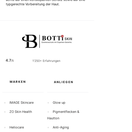
l
l
typgerechte Vorbereitung der Haut.
i
i
t
t
e
e
r
r
4.7
/5
1'250+ Erfahrungen
MARKEN
ANLIEGEN
+
IMAGE Skincare
+
Glow up
+
ZO Skin Health
+
Pigmentflecken &
Hautton
+
Heliocare
+
Anti-Aging