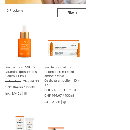
10 Produkte
Filtern
Sesderma - C-VIT 5
Sesderma C-VIT -
Vitamin Liposomales
Regenerierende und
Serum (30ml)
antioxidative
Gesichtsampullen (10 x
Standardpreis
Sale-Preis
CHF 54.00
CHF 49.00
1.5ml)
CHF 163.33
/
100ml
Standardpreis
Sale-Preis
CHF 24.00
CHF 21.70
C
inkl. MwSt
|
🟢
H
CHF 144.67
/
100ml
F
C
inkl. MwSt
|
🟢
H
1
F
6
3
1
.
4
3
4