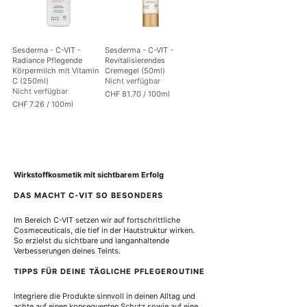
p
r
r
o
o
1
1
0
0
0
Sesderma - C-VIT -
Sesderma - C-VIT -
0
M
Radiance Pflegende
Revitalisierendes
M
i
Körpermilch mit Vitamin
Cremegel (50ml)
i
l
C (250ml)
Nicht verfügbar
l
l
Nicht verfügbar
CHF 81.70
/
100ml
l
i
CHF 7.26
/
100ml
C
i
l
C
H
l
i
H
F
i
t
F
t
e
8
e
r
7
1
r
.
.
Wirkstoffkosmetik mit sichtbarem Erfolg
2
7
6
0
DAS MACHT C-VIT SO BESONDERS
p
p
r
r
o
o
Im Bereich C-VIT setzen wir auf fortschrittliche 
1
1
Cosmeceuticals, die tief in der Hautstruktur wirken. 
0
0
So erzielst du sichtbare und langanhaltende 
0
0
Verbesserungen deines Teints.
M
M
i
i
TIPPS FÜR DEINE TÄGLICHE PFLEGEROUTINE
l
l
l
l
Integriere die Produkte sinnvoll in deinen Alltag und 
i
i
achte auf einen konsequenten Schutz sowie auf eine 