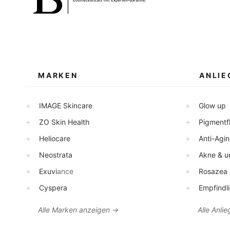
MARKEN
ANLIE
+
+
IMAGE Skincare
Glow up
+
+
ZO Skin Health
Pigmentfl
+
+
Heliocare
Anti-Agin
+
+
Neostrata
Akne & un
+
+
Exuvi
ance
Rosazea &
+
+
Cyspera
Empfindli
Alle Marken anzeigen →
Alle Anlieg