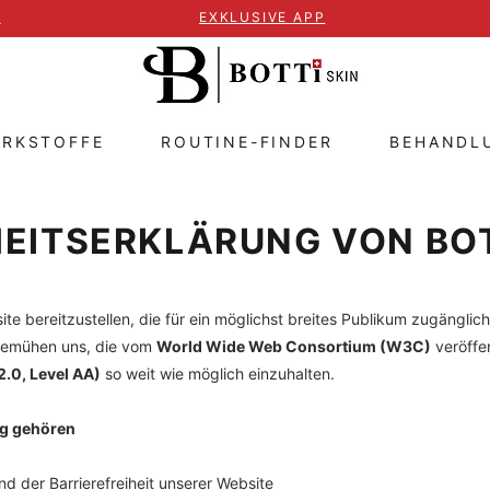
T
EXKLUSIVE APP
IRKSTOFFE
ROUTINE-FINDER
BEHANDL
HEITSERKLÄRUNG VON BO
ite bereitzustellen, die für ein möglichst breites Publikum zugänglic
bemühen uns, die vom
World Wide Web Consortium (W3C)
veröffe
2.0, Level AA)
so weit wie möglich einzuhalten.
ng gehören
nd der Barrierefreiheit unserer Website