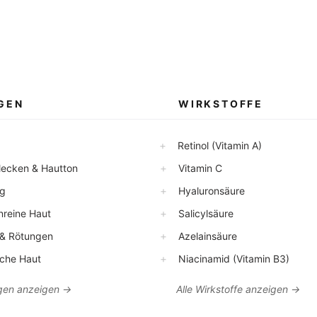
GEN
WIRKSTOFFE
+
Retinol (Vitamin A)
+
ecken & Hautton
Vitamin C
+
g
Hyaluronsäure
+
reine Haut
Salicylsäure
+
 Rötungen
Azelainsäure
+
che Haut
Niacinamid (Vitamin B3)
en anzeigen →
Alle Wirkstoffe anzeigen →